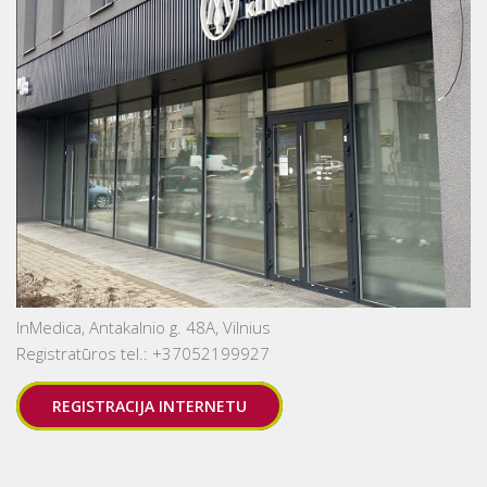
InMedica, Antakalnio g. 48A, Vilnius
Registratūros tel.: +37052199927
REGISTRACIJA INTERNETU