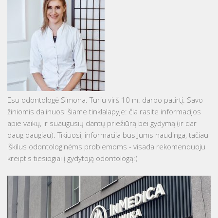
Esu odontologė Simona. Turiu virš 10 m. darbo patirtį. Savo
žiniomis dalinuosi šiame tinklalapyje: čia rasite informacijos
apie vaikų, ir suaugusių dantų priežiūrą bei gydymą (ir dar
daug daugiau). Tikiuosi, informacija bus Jums naudinga, tačiau
iškilus odontologinėms problemoms - visada rekomenduoju
kreiptis tiesiogiai į gydytoją odontologą:)