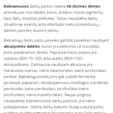
Balinamosios
dantų pastos naikina
tik išorines dėmes
,
atsiradusias nuo tabako, kavos, arbatos, maisto pigmentų,
lūpų dažų, esančias pelikulėje. Tačiau nepašalina dantų
struktūroje esančių arba interfazės metu įsiskverbusių į
danties paviršinį sluoksnį dėmių.
Balinamųjų dantų pastų poveikis gali būti pasiektas naudojant
abrazyvines daleles
, kurios yra kietesnės už nuosėdas.
Jomis pašalinamos dėmės. Paprastai tokios pastos yra
vidutinio (RDA 70-100) arba aukšto (RDA>100)
abrazyviškumo. Dažniausiai naudojami abrazyvai yra
hidratuotas kvarcas, natrio bikarbonatas, kalcio pirofosfatas,
perlitas. Balinamąjį poveikį joms gali suteikti fermentai
(proteazė, papainas), oksiduojamosios medžiagos (vandenilio
peroksidas, kalcio peroksidas), pirofosfatai (natrio
pirofosfatas, natrio tripolifosfatas). Naujas junginys,
naudojamas balinamosiose dantų pastose, yra natrio
poliaspartatas. Optinę dantų baltumo iliuziją sukuria pastų
sudėtyje esantis pigmentas
blue coverine
, kuris keičia gelsvą