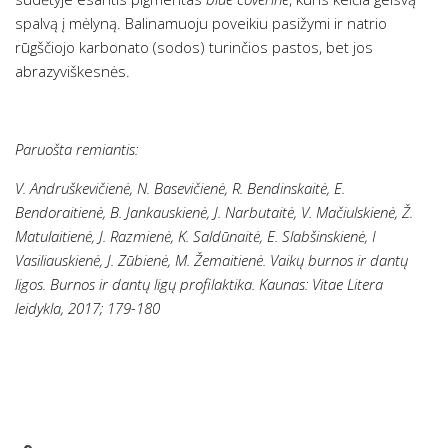
spalvą į mėlyną. Balinamuoju poveikiu pasižymi ir natrio
rūgščiojo karbonato (sodos) turinčios pastos, bet jos
abrazyviškesnės.
Paruošta remiantis:
V. Andruškevičienė, N. Basevičienė, R. Bendinskaitė, E.
Bendoraitienė, B. Jankauskienė, J. Narbutaitė, V. Mačiulskienė, Ž.
Matulaitienė, J. Razmienė, K. Saldūnaitė, E. Slabšinskienė, I
Vasiliauskienė, J. Zūbienė, M. Žemaitienė. Vaikų burnos ir dantų
ligos. Burnos ir dantų ligų profilaktika. Kaunas: Vitae Litera
leidykla, 2017; 179-180