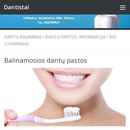
Dantistai
Skip to content
DANTŲ BALINIMAS
/
DANTŲ PASTOS. INFORMACIJA
/
VISI
STRAIPSNIAI
Balinamosios dantų pastos