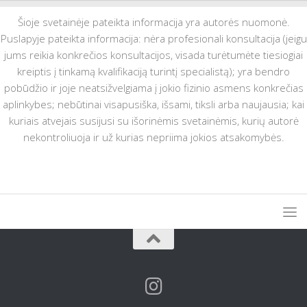
Šioje svetainėje pateikta informacija yra autorės nuomonė.
Puslapyje pateikta informacija: nėra profesionali konsultacija (jeigu
jums reikia konkrečios konsultacijos, visada turėtumėte tiesiogiai
kreiptis į tinkamą kvalifikaciją turintį specialistą); yra bendro
pobūdžio ir joje neatsižvelgiama į jokio fizinio asmens konkrečias
aplinkybes; nebūtinai visapusiška, išsami, tiksli arba naujausia; kai
kuriais atvejais susijusi su išorinėmis svetainėmis, kurių autorė
nekontroliuoja ir už kurias nepriima jokios atsakomybės.