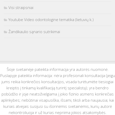
Visi straipsniai
Youtube Video odontologine tematika (lietuvių k.)
Žandikaulio sąnario sutrikimai
Šioje svetainėje pateikta informacija yra autorės nuomonė.
Puslapyje pateikta informacija: nėra profesionali konsultacija (jeigu
jums reikia konkrečios konsultacijos, visada turėtumėte tiesiogiai
kreiptis į tinkamą kvalifikaciją turintį specialistą); yra bendro
pobūdžio ir joje neatsižvelgiama į jokio fizinio asmens konkrečias
aplinkybes; nebūtinai visapusiška, išsami, tiksli arba naujausia; kai
kuriais atvejais susijusi su išorinėmis svetainėmis, kurių autorė
nekontroliuoja ir už kurias nepriima jokios atsakomybės.