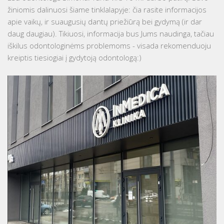
žiniomis dalinuosi šiame tinklalapyje: čia rasite informacijos
apie vaikų, ir suaugusių dantų priežiūrą bei gydymą (ir dar
daug daugiau). Tikiuosi, informacija bus Jums naudinga, tačiau
iškilus odontologinėms problemoms - visada rekomenduoju
kreiptis tiesiogiai į gydytoją odontologą:)