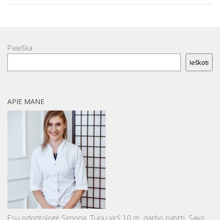
Paieška
Ieškoti
APIE MANE
Esu odontologė Simona. Turiu virš 10 m. darbo patirtį. Savo