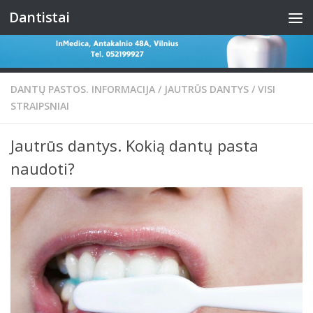
Dantistai
Skip to content
DANTŲ PASTOS. INFORMACIJA
/
JAUTRŪS DANTYS
/
VISI
STRAIPSNIAI
Jautrūs dantys. Kokią dantų pasta
naudoti?