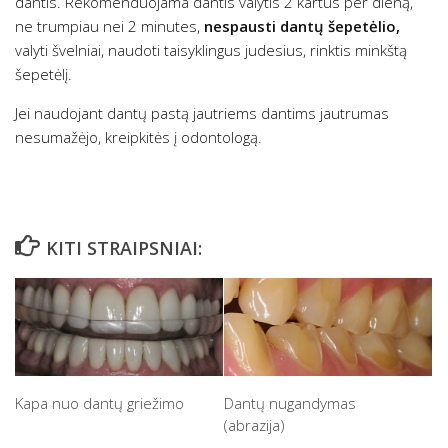
dantis. Rekomenduojama dantis valytis 2 kartus per dieną,
ne trumpiau nei 2 minutes,
nespausti dantų šepetėlio,
valyti švelniai, naudoti taisyklingus judesius, rinktis minkštą
šepetėlį.
Jei naudojant dantų pastą jautriems dantims jautrumas
nesumažėjo, kreipkitės į odontologą.
KITI STRAIPSNIAI:
Kapa nuo dantų griežimo
Dantų nugandymas
(abrazija)