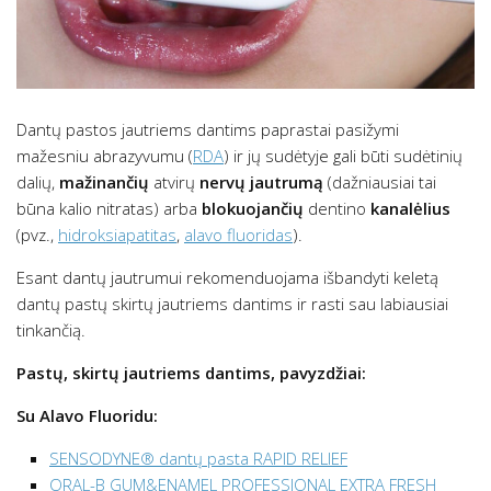
Dantų pastos jautriems dantims paprastai pasižymi
mažesniu abrazyvumu (
RDA
) ir jų sudėtyje gali būti sudėtinių
dalių,
mažinančių
atvirų
nervų jautrumą
(dažniausiai tai
būna kalio nitratas) arba
blokuojančių
dentino
kanalėlius
(pvz.,
hidroksiapatitas
,
alavo fluoridas
).
Esant dantų jautrumui rekomenduojama išbandyti keletą
dantų pastų skirtų jautriems dantims ir rasti sau labiausiai
tinkančią.
Pastų, skirtų jautriems dantims, pavyzdžiai:
Su Alavo Fluoridu:
SENSODYNE® dantų pasta RAPID RELIEF
ORAL-B GUM&ENAMEL PROFESSIONAL EXTRA FRESH