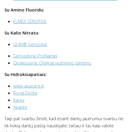
Su Amino Fluoridu:
ELMEX SENSITIVE
Su Kalio Nitratu:
GUM® Sensivital
Sensodyne ProNamel
Opalescene Original jautriems dantims
Su Hidroksiapatiais:
www.apacare.lt
Royal Denta
Karex
Apatite
Taip pat svarbu žinoti, kad esant dantų jautrumui svarbu ne
tik kokią dantų pastą naudojate, tačiau ir tai, kaip valote