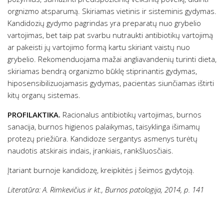
orgnizmo atsparumą. Skiriamas vietinis ir sisteminis gydymas.
Kandidozių gydymo pagrindas yra preparatų nuo grybelio
vartojimas, bet taip pat svarbu nutraukti antibiotikų vartojimą
ar pakeisti jų vartojimo formą kartu skiriant vaistų nuo
grybelio. Rekomenduojama mažai angliavandenių turinti dieta,
skiriamas bendrą organizmo būklę stiprinantis gydymas,
hiposensibilizuojamasis gydymas, pacientas siunčiamas ištirti
kitų organų sistemas.
PROFILAKTIKA.
Racionalus antibiotikų vartojimas, burnos
sanacija, burnos higienos palaikymas, taisyklinga išimamų
protezų priežiūra. Kandidoze sergantys asmenys turėtų
naudotis atskirais indais, įrankiais, rankšluosčiais.
Įtariant burnoje kandidozę, kreipkitės į šeimos gydytoją.
Literatūra: A. Rimkevičius ir kt., Burnos patologija, 2014, p. 141