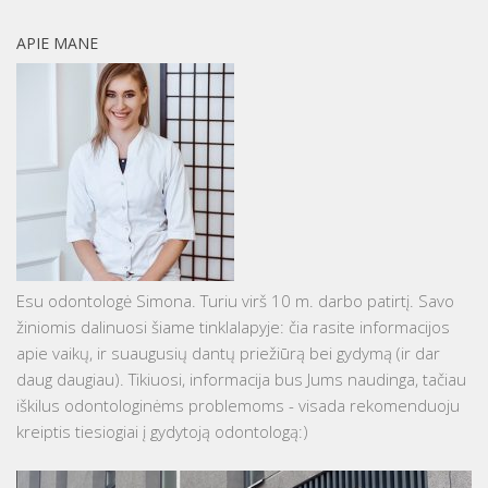
APIE MANE
Esu odontologė Simona. Turiu virš 10 m. darbo patirtį. Savo
žiniomis dalinuosi šiame tinklalapyje: čia rasite informacijos
apie vaikų, ir suaugusių dantų priežiūrą bei gydymą (ir dar
daug daugiau). Tikiuosi, informacija bus Jums naudinga, tačiau
iškilus odontologinėms problemoms - visada rekomenduoju
kreiptis tiesiogiai į gydytoją odontologą:)