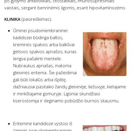
po gydymo antibiotikais, citostatikais, imunosupresiniais
vaistais, sergant benrinėmis ligomis, esant hipovitaminozėms.
KLINIKA
(pasireiškimas).
Ūminei psudomembraninei
kadidozei būdinga baltos,
kreminės spalvos arba balkšvai
gelsvos spalvos apnašos, kurias
lengva pašalinti mentele.
Nubraukus apnašas, matoma
gleivinės eritema. Šie pažeidimai
gali būti lokalūs arba išplitę,
dažniausiai pasitaiko žandų gleivinėje, liežuvyje, kietajame
ir minkštajame gomuryje. Ligoniai skundžiasi
kserostomija ir deginamo pobūdžio burnos skausmu.
Eriteminė kandidozė vystosi iš
ūminės pseudomembraninės