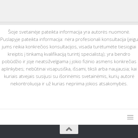
Šioje svetainėje pateikta informacija yra autorės nuomonė.
Puslapyje pateikta informacija: nėra profesionali konsultacija (jeigu
jums reikia konkrečios konsultacijos, visada turėtumėte tiesiogiai
kreiptis į tinkamą kvalifikaciją turintį specialistą); yra bendro
pobūdžio ir joje neatsižvelgiama į jokio fizinio asmens konkrečias
aplinkybes; nebūtinai visapusiška, išsami, tiksli arba naujausia; kai
kuriais atvejais susijusi su išorinėmis svetainėmis, kurių autorė
nekontroliuoja ir už kurias nepriima jokios atsakomybės.