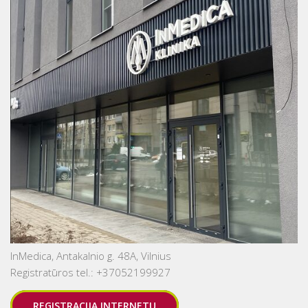
InMedica, Antakalnio g. 48A, Vilnius
Registratūros tel.: +37052199927
REGISTRACIJA INTERNETU