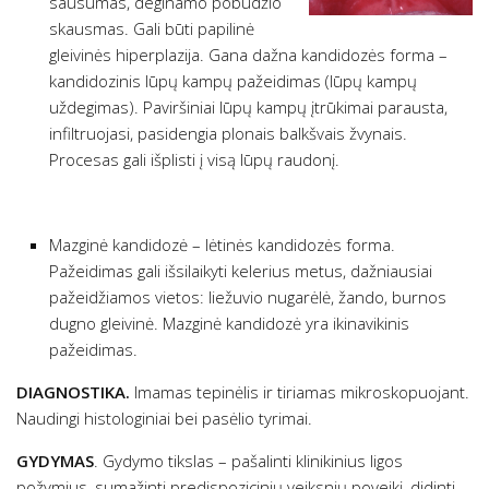
sausumas, deginamo pobūdžio
skausmas. Gali būti papilinė
gleivinės hiperplazija. Gana dažna kandidozės forma –
kandidozinis lūpų kampų pažeidimas (lūpų kampų
uždegimas). Paviršiniai lūpų kampų įtrūkimai parausta,
infiltruojasi, pasidengia plonais balkšvais žvynais.
Procesas gali išplisti į visą lūpų raudonį.
Mazginė kandidozė – lėtinės kandidozės forma.
Pažeidimas gali išsilaikyti kelerius metus, dažniausiai
pažeidžiamos vietos: liežuvio nugarėlė, žando, burnos
dugno gleivinė. Mazginė kandidozė yra ikinavikinis
pažeidimas.
DIAGNOSTIKA.
Imamas tepinėlis ir tiriamas mikroskopuojant.
Naudingi histologiniai bei pasėlio tyrimai.
GYDYMAS
. Gydymo tikslas – pašalinti klinikinius ligos
požymius, sumažinti predispozicinių veiksnių poveikį, didinti