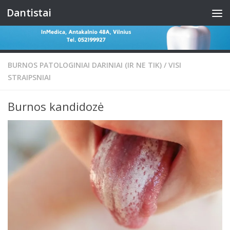
Dantistai
Skip to content
BURNOS PATOLOGINIAI DARINIAI (IR NE TIK)
/
VISI
STRAIPSNIAI
Burnos kandidozė