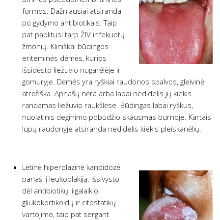
formos. Dažniausiai atsiranda
po gydymo antibiotikais. Taip
pat paplitusi tarp ŽIV infekuotų
žmonių. Kliniškai būdingos
eriteminės dėmės, kurios
išsidėsto liežuvio nugarėlėje ir
gomuryje. Dėmės yra ryškiai raudonos spalvos, gleivinė
atrofiška. Apnašų nėra arba labai nedidelis jų kiekis
randamas liežuvio raukšlėse. Būdingas labai ryškus,
nuolatinis deginimo pobūdžio skausmas burnoje. Kartais
lūpų raudonyje atsiranda nedidelis kiekis pleiskanėlių.
Lėtinė hiperplazinė kandidozė
panaši į leukoplakiją. Išsivysto
dėl antibiotikų, ilgalaikio
gliukokortikoidų ir citostatikų
vartojimo, taip pat sergant