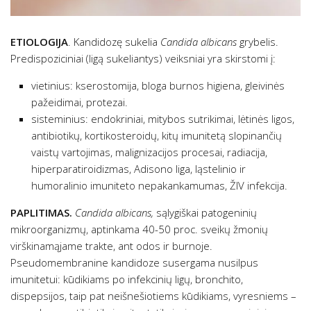
ETIOLOGIJA
. Kandidozę sukelia
Candida albicans
grybelis.
Predispoziciniai (ligą sukeliantys) veiksniai yra skirstomi į:
vietinius: kserostomija, bloga burnos higiena, gleivinės
pažeidimai, protezai.
sisteminius: endokriniai, mitybos sutrikimai, lėtinės ligos,
antibiotikų, kortikosteroidų, kitų imunitetą slopinančių
vaistų vartojimas, malignizacijos procesai, radiacija,
hiperparatiroidizmas, Adisono liga, ląstelinio ir
humoralinio imuniteto nepakankamumas, ŽIV infekcija.
PAPLITIMAS.
Candida albicans,
sąlygiškai patogeninių
mikroorganizmų, aptinkama 40-50 proc. sveikų žmonių
virškinamąjame trakte, ant odos ir burnoje.
Pseudomembranine kandidoze susergama nusilpus
imunitetui: kūdikiams po infekcinių ligų, bronchito,
dispepsijos, taip pat neišnešiotiems kūdikiams, vyresniems –