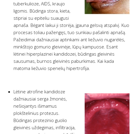
tuberkulioze, AIDS, kraujo
ligomis. Būdinga stora, kieta,
stipriai su epiteliu suaugusi
apnaša. Bėgant laikui ji storėja, įgauna gelsvą atspalvį. Kuo
procesas toliau pažengęs, tuo sunkiau pašalinti apnašą.
Pažeidimai dažniausiai aptinkami ant liežuvio nugarėlės,
minkštojo gomurio gleivinėje, lūpų kampuose. Esant
lėtinei hiperplazinei kandidozei, būdingas gleivinės
sausumas, burnos gleivinės paburkimas. Kai kada
matoma liežuvio spenelių hipertrofija.
Lėtine atrofine kandidoze
dažniausiai serga žmonės,
nešiojantys išimamus
plokštelinius protezus.
Būdingas protezinio guolio
gleivinės uždegimas, infiltracija,