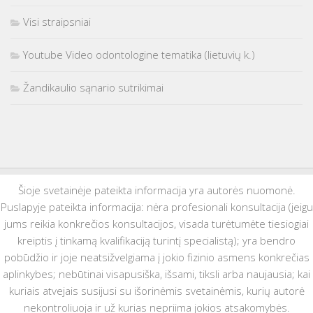
Visi straipsniai
Youtube Video odontologine tematika (lietuvių k.)
Žandikaulio sąnario sutrikimai
Šioje svetainėje pateikta informacija yra autorės nuomonė.
Puslapyje pateikta informacija: nėra profesionali konsultacija (jeigu
jums reikia konkrečios konsultacijos, visada turėtumėte tiesiogiai
kreiptis į tinkamą kvalifikaciją turintį specialistą); yra bendro
pobūdžio ir joje neatsižvelgiama į jokio fizinio asmens konkrečias
aplinkybes; nebūtinai visapusiška, išsami, tiksli arba naujausia; kai
kuriais atvejais susijusi su išorinėmis svetainėmis, kurių autorė
nekontroliuoja ir už kurias nepriima jokios atsakomybės.