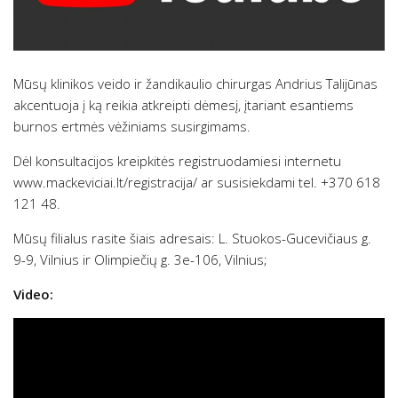
Mūsų klinikos veido ir žandikaulio chirurgas Andrius Talijūnas
akcentuoja į ką reikia atkreipti dėmesį, įtariant esantiems
burnos ertmės vėžiniams susirgimams.
Dėl konsultacijos kreipkitės registruodamiesi internetu
www.mackeviciai.lt/registracija/ ar susisiekdami tel. +370 618
121 48.
Mūsų filialus rasite šiais adresais: L. Stuokos-Gucevičiaus g.
9-9, Vilnius ir Olimpiečių g. 3e-106, Vilnius;
Video: