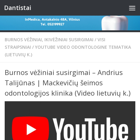
Dantistai
Skip to content
BURNOS VĖŽINIAI, IKIVĖŽINIAI SUSIRGIMAI
/
VISI
STRAIPSNIAI
/
YOUTUBE VIDEO ODONTOLOGINE TEMATIKA
(LIETUVIŲ K.)
Burnos vėžiniai susirgimai – Andrius
Talijūnas | Mackevičių šeimos
odontologijos klinika (Video lietuvių k.)