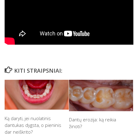
KITI STRAIPSNIAI:
Ką daryti, jei nuolatinis
Dantų erozija: ką reikia
dantukas dygsta, o pieninis
žinoti?
dar neiškrito?