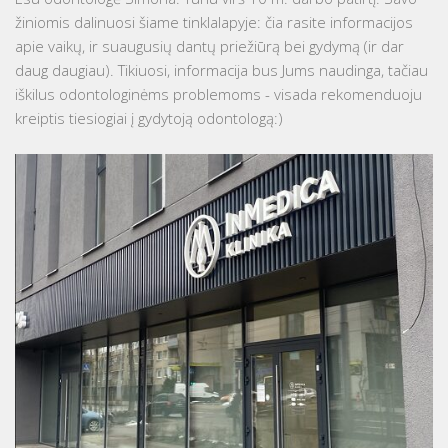
žiniomis dalinuosi šiame tinklalapyje: čia rasite informacijos
apie vaikų, ir suaugusių dantų priežiūrą bei gydymą (ir dar
daug daugiau). Tikiuosi, informacija bus Jums naudinga, tačiau
iškilus odontologinėms problemoms - visada rekomenduoju
kreiptis tiesiogiai į gydytoją odontologą:)