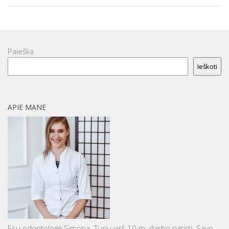
Paieška
Ieškoti
APIE MANE
Esu odontologė Simona. Turiu virš 10 m. darbo patirtį. Savo