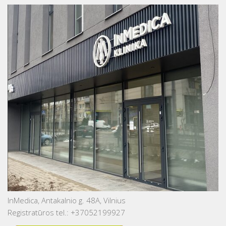
InMedica, Antakalnio g. 48A, Vilnius
Registratūros tel.: +37052199927