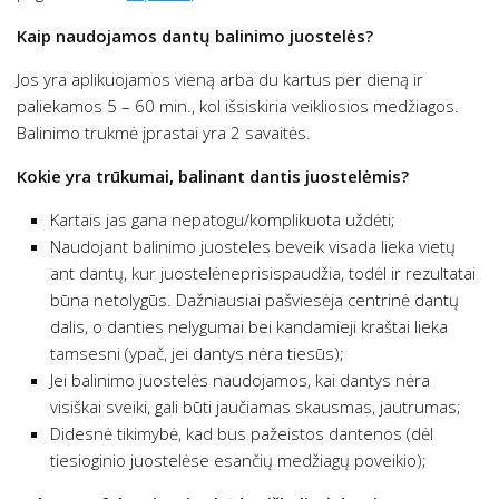
Kaip naudojamos dantų balinimo juostelės?
Jos yra aplikuojamos vieną arba du kartus per dieną ir
paliekamos 5 – 60 min., kol išsiskiria veikliosios medžiagos.
Balinimo trukmė įprastai yra 2 savaitės.
Kokie yra trūkumai, balinant dantis juostelėmis?
Kartais jas gana nepatogu/komplikuota uždėti;
Naudojant balinimo juosteles beveik visada lieka vietų
ant dantų, kur juostelėneprisispaudžia, todėl ir rezultatai
būna netolygūs. Dažniausiai pašviesėja centrinė dantų
dalis, o danties nelygumai bei kandamieji kraštai lieka
tamsesni (ypač, jei dantys nėra tiesūs);
Jei balinimo juostelės naudojamos, kai dantys nėra
visiškai sveiki, gali būti jaučiamas skausmas, jautrumas;
Didesnė tikimybė, kad bus pažeistos dantenos (dėl
tiesioginio juostelėse esančių medžiagų poveikio);