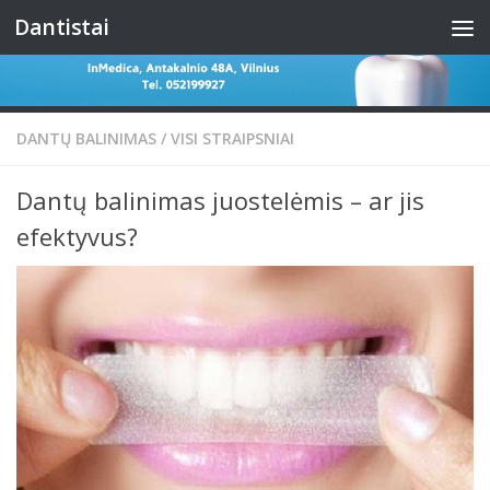
Dantistai
Skip to content
DANTŲ BALINIMAS
/
VISI STRAIPSNIAI
Dantų balinimas juostelėmis – ar jis
efektyvus?