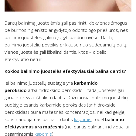
Dantų balinimą juostelėmis gali pasirinkti kiekvienas žmogus
be burnos higienisto ar gydytojo odontologo priežiūros, nes
balinimo juosteles galima įsigyti parduotuvėse. Dantų
balinimo juostelių poveikis priklauso nuo sudedamųjų dalių:
vienos juostelės gali išbalinti dantis, kitos – didelio
efektyvumo neturi.
Kokios balinimo juostelės efektyviausiai balina dantis?
Jei balinimo juostelių sudėtyje yra
karbamido
peroksido
arba hidroksido peroksido – tada juostelės gali
gana efektyviai išbalinti dantis. Dažniausiai balinimo juostelių
sudėtyje esantis karbamido peroksidas (ar hidroksido
peroksidas) būna mažesnės koncentracijos, nei kad gelyje,
kuris naudojamas balinant dantis
kapomis
, todėl
balinimo
efektyvumas yra mažesnis
(nei dantis balinant individualiai
pagamintomis
kapomis
).