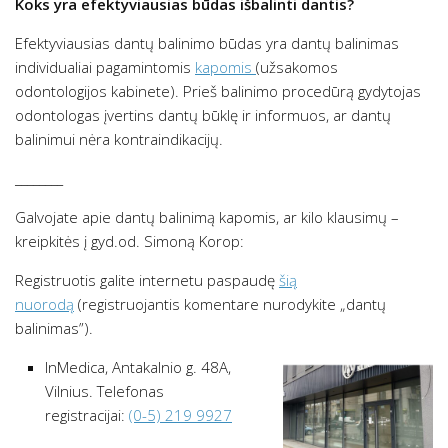
Koks yra efektyviausias būdas išbalinti dantis?
Efektyviausias dantų balinimo būdas yra dantų balinimas
individualiai pagamintomis
kapomis
(užsakomos
odontologijos kabinete). Prieš balinimo procedūrą gydytojas
odontologas įvertins dantų būklę ir informuos, ar dantų
balinimui nėra kontraindikacijų.
________
Galvojate apie dantų balinimą kapomis, ar kilo klausimų –
kreipkitės į gyd.od. Simoną Korop:
Registruotis galite internetu paspaudę
šią
nuorodą
(registruojantis komentare nurodykite „dantų
balinimas”).
InMedica, Antakalnio g. 48A,
Vilnius. Telefonas
registracijai:
(0-5) 219 9927