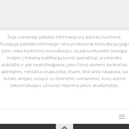
Šioje svetainėje pateikta informacija yra autorės nuomonė.
Puslapyje pateikta informacija: nėra profesionali konsultacija (jeigu
jums reikia konkrečios konsultacijos, visada turėtumėte tiesiogiai
kreiptis į tinkamą kvalifikaciją turintį specialistą); yra bendro
pobūdžio ir joje neatsižvelgiama į jokio fizinio asmens konkrečias
aplinkybes; nebūtinai visapusiška, išsami, tiksli arba naujausia; kai
kuriais atvejais susijusi su išorinėmis svetainėmis, kurių autorė
nekontroliuoja ir už kurias nepriima jokios atsakomybės.