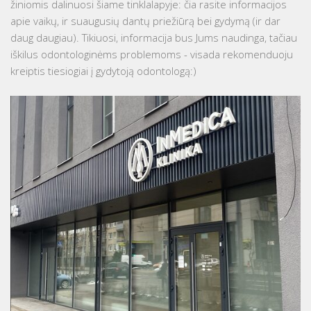
žiniomis dalinuosi šiame tinklalapyje: čia rasite informacijos
apie vaikų, ir suaugusių dantų priežiūrą bei gydymą (ir dar
daug daugiau). Tikiuosi, informacija bus Jums naudinga, tačiau
iškilus odontologinėms problemoms - visada rekomenduoju
kreiptis tiesiogiai į gydytoją odontologą:)