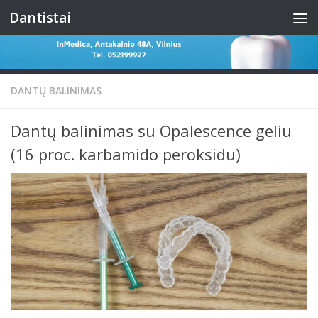
Dantistai
Skip to content
DANTŲ BALINIMAS
Dantų balinimas su Opalescence geliu
(16 proc. karbamido peroksidu)