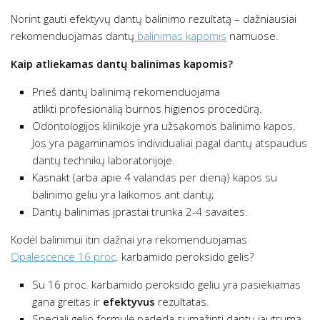
Norint gauti efektyvų dantų balinimo rezultatą – dažniausiai
rekomenduojamas dantų
balinimas kapomis
namuose.
Kaip atliekamas dantų balinimas kapomis?
Prieš dantų balinimą rekomenduojama
atlikti profesionalią burnos higienos procedūrą.
Odontologijos klinikoje yra užsakomos balinimo kapos.
Jos yra pagaminamos individualiai pagal dantų atspaudus
dantų technikų laboratorijoje.
Kasnakt (arba apie 4 valandas per dieną) kapos su
balinimo geliu yra laikomos ant dantų;
Dantų balinimas įprastai trunka 2-4 savaites.
Kodėl balinimui itin dažnai yra rekomenduojamas
Opalescence 16 proc
. karbamido peroksido gelis?
Su 16 proc. karbamido peroksido geliu yra pasiekiamas
gana greitas ir
efektyvus
rezultatas.
Speciali gelio formulė padeda sumažinti dantų jautrumą,