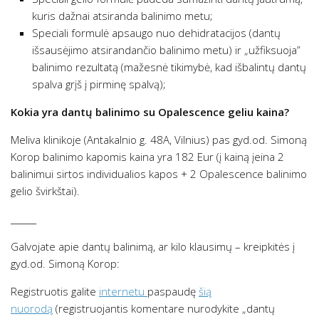
kuris dažnai atsiranda balinimo metu;
Speciali formulė apsaugo nuo dehidratacijos (dantų
išsausėjimo atsirandančio balinimo metu) ir „užfiksuoja”
balinimo rezultatą (mažesnė tikimybė, kad išbalintų dantų
spalva grįš į pirminę spalvą);
Kokia yra dantų balinimo su Opalescence geliu kaina?
Meliva klinikoje (Antakalnio g. 48A, Vilnius) pas gyd.od. Simoną
Korop balinimo kapomis kaina yra 182 Eur (į kainą įeina 2
balinimui sirtos individualios kapos + 2 Opalescence balinimo
gelio švirkštai).
______
Galvojate apie dantų balinimą, ar kilo klausimų – kreipkitės į
gyd.od. Simoną Korop:
Registruotis galite
internetu
paspaudę
šią
nuorodą
(registruojantis komentare nurodykite „dantų