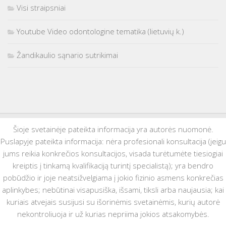
Visi straipsniai
Youtube Video odontologine tematika (lietuvių k.)
Žandikaulio sąnario sutrikimai
Šioje svetainėje pateikta informacija yra autorės nuomonė.
Puslapyje pateikta informacija: nėra profesionali konsultacija (jeigu
jums reikia konkrečios konsultacijos, visada turėtumėte tiesiogiai
kreiptis į tinkamą kvalifikaciją turintį specialistą); yra bendro
pobūdžio ir joje neatsižvelgiama į jokio fizinio asmens konkrečias
aplinkybes; nebūtinai visapusiška, išsami, tiksli arba naujausia; kai
kuriais atvejais susijusi su išorinėmis svetainėmis, kurių autorė
nekontroliuoja ir už kurias nepriima jokios atsakomybės.