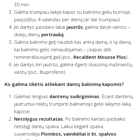
30 min.
Galima trumpiau laikyti kapas su balinimo geliu burnoje,
pavyzdžiui, 4 valandas per dieną (ar dar trumpiau).
Jei dantys pasidaro labai
jautrūs
, galima daryti vienos –
dviejų dienų
pertrauką
.
Galima balinimo gelį naudoti kas antrą dieną, o tą dieną,
kai balinimo gelis nenaudojamas – į kapas dėti
remineralizuojantį gelį (pvz.,
Recaldent Mousse Plus
).
Jei dantys itin jautrūs, galima išgerti skausmą mažinančių
vaistų (pvz., Ibuprofeno).
Ko galima tikėtis atliekant dantų balinimą kapomis?
Galimas lengvas
dantenų sudirginimas
. Esant dantenų
jautrumui reiktų trumpinti balinamojo gelio laikymo laiką
kapose.
Netolygus rezultatas.
Po balinimo kartais pasitaiko
netolygi dantų spalva. Laikui bėgant spalva
suvienodėja.
Plombos, vainikėliai ir kt. spalvos