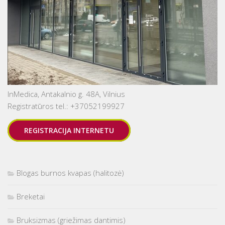
InMedica, Antakalnio g. 48A, Vilnius
Registratūros tel.: +37052199927
REGISTRACIJA INTERNETU
Blogas burnos kvapas (halitozė)
Breketai
Bruksizmas (griežimas dantimis)