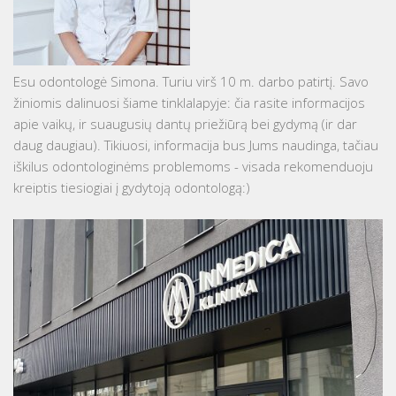
Esu odontologė Simona. Turiu virš 10 m. darbo patirtį. Savo
žiniomis dalinuosi šiame tinklalapyje: čia rasite informacijos
apie vaikų, ir suaugusių dantų priežiūrą bei gydymą (ir dar
daug daugiau). Tikiuosi, informacija bus Jums naudinga, tačiau
iškilus odontologinėms problemoms - visada rekomenduoju
kreiptis tiesiogiai į gydytoją odontologą:)