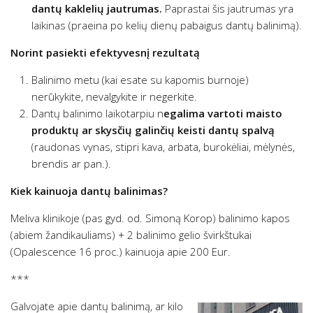
dantų kaklelių jautrumas.
Paprastai šis jautrumas yra
laikinas (praeina po kelių dienų pabaigus dantų balinimą).
Norint pasiekti efektyvesnį rezultatą
Balinimo metu (kai esate su kapomis burnoje)
nerūkykite, nevalgykite ir negerkite.
Dantų balinimo laikotarpiu n
egalima vartoti maisto
produktų ar skysčių galinčių keisti dantų spalvą
(raudonas vynas, stipri kava, arbata, burokėliai, mėlynės,
brendis ar pan.).
Kiek kainuoja dantų balinimas?
Meliva klinikoje (pas gyd. od. Simoną Korop) balinimo kapos
(abiem žandikauliams) + 2 balinimo gelio švirkštukai
(Opalescence 16 proc.) kainuoja apie 200 Eur.
***
Galvojate apie dantų balinimą, ar kilo