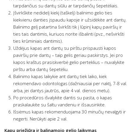
tarpdančius su dantų siūlu ar tarpdančių šepetėliais.
Įšvirkškite nedidelį kiekį (taškelį) balinimo gelio ties
kiekvienu danties įspaudu kapoje ir užsidėkite ant dantų.
Balinimo gelį patartina švirkšti tik į lūpinį kapų paviršių ir
ties tais dantimis, kuriuos norite išbalinti (pvz., nešvirkšti
ties krūminiais dantimis).
Uždėjus kapas ant dantų su pirštu prispausti kapos
paviršių prie dantų – taip gelis geriau paskirstys. Jei pro
kapos kraštus prasiskverbė gelio perteklius – nuvalykite
pirštu arba dantų šepetėliu.
Balinimo kapas laikykie ant dantų tiek laiko, kiek
rekomendavo odontologas (dažniausiai per naktį, 7-8 val.
arba, jei dantys jautrūs, apie 4 val. dienos metu).
Po procedūros išvalykite dantis su pasta, o kapas
praskalaukite su šaltu vandeniu ir išsausinkite.
Išsiėmus kapas rekomenduojama 30 minučių nevalgyti ir
negerti. Nerūkyti apie 2 val.
Kapų priežiūra ir balinamojo gelio laikymas