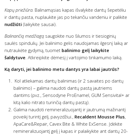
Kapų priežiūra.
Balinamąsias kapas išvalykite dantų šepetėliu
ir dantų pasta, nuplaukite jas po tekančiu vandeniu ir palikite
nudžiūti
(laikykite sausai).
Balinančią medžiagą
saugokite nuo šilumos ir tiesioginių
saulės spindulių. Jei balinimo gelis naudojamas ilgesnį laiką ar
nutraukėte gydymą, tuomet
balinimo gelį laikykite
šaldytuve
. Atkreipkite dėmesį į vartojimo tinkamumo laiką.
Ką daryti, jei balinimo metu dantys yra labai jautrūs?
Kol atliekamas dantų balinimas (ir 2 savaites po dantų
balinimo) – galima naudoti dantų pastą jautriems
dantims (pvz., Sensodyne ProEnamel, GUM Sensivital+ ar
kitą kalio nitrato turinčią dantų pastą).
Galima naudoti remineralizuojantį ir jautrumą mažinantį
poveikį turintį gelį, pavyzdžiui.,
Recaldent Mousse Plus
,
ApaCare&Repair, Cavex Bite & White ExSense. Įdėkite
remineralizuojantį gelį į kapas ir palaikykite ant dantų 20-