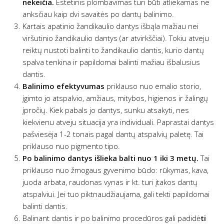
nekeičia.
Estetinis plombavimas turi būti atliekamas ne
anksčiau kaip dvi savaitės po dantų balinimo.
Kartais apatinio žandikaulio dantys išbąla mažiau nei
viršutinio žandikaulio dantys (ar atvirkščiai). Tokiu atveju
reiktų nustoti balinti to žandikaulio dantis, kurio dantų
spalva tenkina ir papildomai balinti mažiau išbalusius
dantis.
Balinimo efektyvumas
priklauso nuo emalio storio,
įgimto jo atspalvio, amžiaus, mitybos, higienos ir žalingų
įpročių. Kiek pabals jo dantys, sunku atsakyti, nes
kiekvienu atveju situacija yra individuali. Paprastai dantys
pašviesėja 1-2 tonais pagal dantų atspalvių paletę. Tai
priklauso nuo pigmento tipo.
Po balinimo dantys išlieka balti nuo 1 iki 3 metų.
Tai
priklauso nuo žmogaus gyvenimo būdo: rūkymas, kava,
juoda arbata, raudonas vynas ir kt. turi įtakos dantų
atspalviui. Jei tuo piktnaudžiaujama, gali tekti papildomai
balinti dantis.
Balinant dantis ir po balinimo procedūros gali padidė
ti