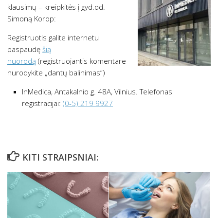
klausimų – kreipkitės į gyd.od.
Simoną Korop:
Registruotis galite internetu
paspaudę
šią
nuorodą
(registruojantis komentare
nurodykite „dantų balinimas”)
InMedica, Antakalnio g. 48A, Vilnius. Telefonas
registracijai:
(0-5) 219 9927
KITI STRAIPSNIAI: