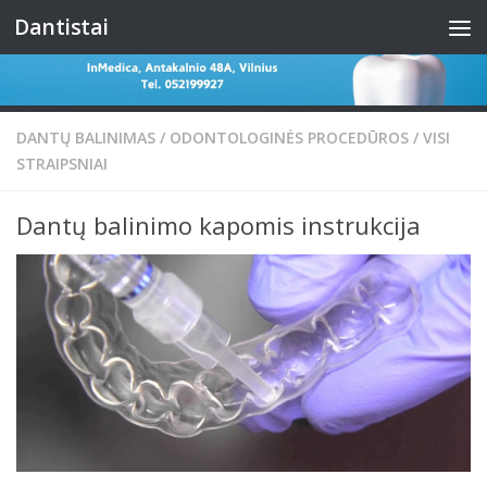
Dantistai
Skip to content
DANTŲ BALINIMAS
/
ODONTOLOGINĖS PROCEDŪROS
/
VISI
STRAIPSNIAI
Dantų balinimo kapomis instrukcija