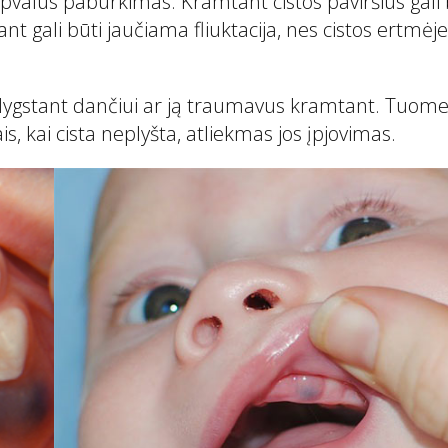
pvalus paburkimas. Kramtant cistos paviršius gali 
 gali būti jaučiama fliuktacija, nes cistos ertmėje
, dygstant dančiui ar ją traumavus kramtant. Tuome
is, kai cista neplyšta, atliekmas jos įpjovimas.