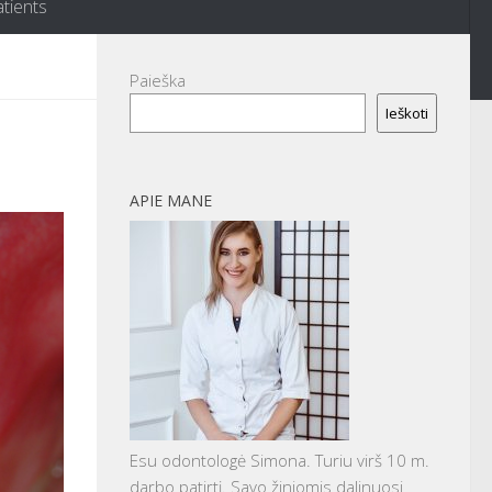
atients
Paieška
Ieškoti
APIE MANE
Esu odontologė Simona. Turiu virš 10 m.
darbo patirtį. Savo žiniomis dalinuosi