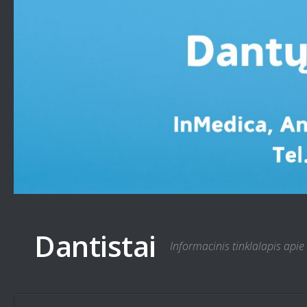
Skip to content
Dantistai
Informacinis tinklalapis apie