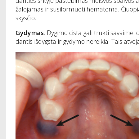
danties srityje pastebimas melsvos spalvos a
žalojamas ir susiformuoti hematoma. Čiuopiant
skysčio.
Gydymas
. Dygimo cista gali trūkti savaime
dantis išdygsta ir gydymo nereikia. Tais atveja