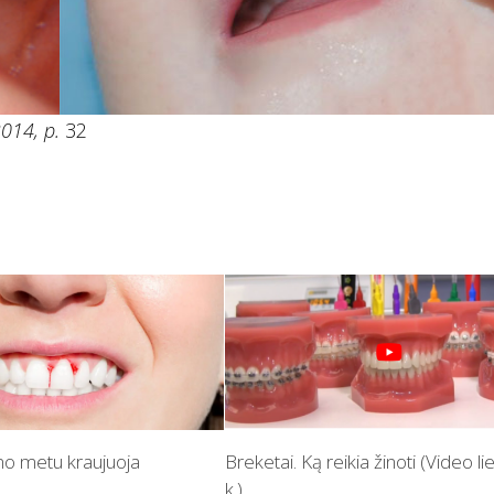
2014, p.
32
o metu kraujuoja
Breketai. Ką reikia žinoti (Video li
k.)