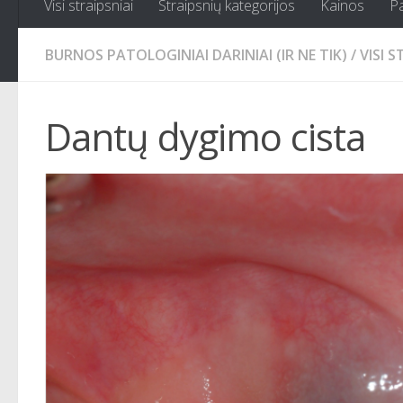
Visi straipsniai
Straipsnių kategorijos
Kainos
P
BURNOS PATOLOGINIAI DARINIAI (IR NE TIK)
/
VISI S
Dantų dygimo cista