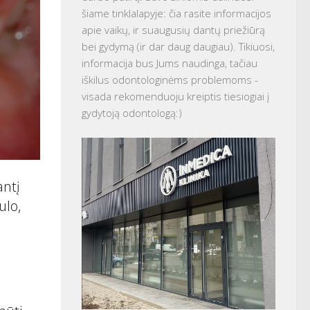
šiame tinklalapyje: čia rasite informacijos
apie vaikų, ir suaugusių dantų priežiūrą
bei gydymą (ir dar daug daugiau). Tikiuosi,
informacija bus Jums naudinga, tačiau
iškilus odontologinėms problemoms -
visada rekomenduoju kreiptis tiesiogiai į
gydytoją odontologą:)
antį
ulo,