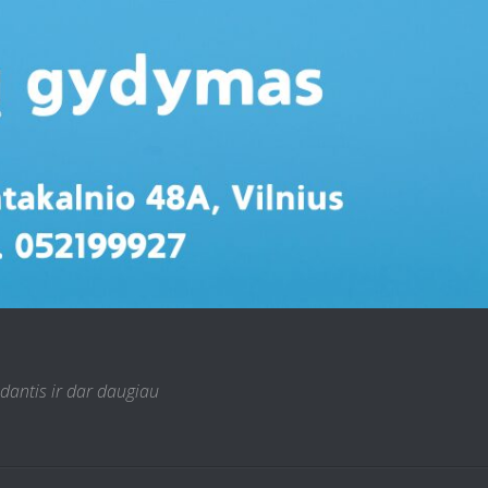
 dantis ir dar daugiau