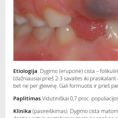
Etiologija
. Dygimo (erupcinė) cista – folikul
(dažniausiai prieš 2-3 savaites iki prasikalant
bet ne per gleivinę. Gali formuotis ir prieš pi
Paplitimas
.Vidutiniškai 0,7 proc. populiacijos
Klinika
(pasireiškimas). Dygimo cista matoma 