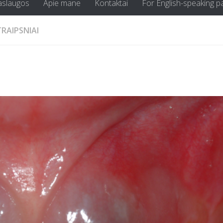
aslaugos
Apie mane
Kontaktai
For English-speaking p
TRAIPSNIAI