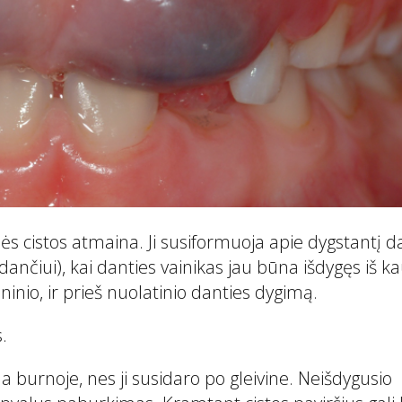
inės cistos atmaina. Ji susiformuoja apie dygstantį d
 dančiui), kai danties vainikas jau būna išdygęs iš ka
eninio, ir prieš nuolatinio danties dygimą.
.
burnoje, nes ji susidaro po gleivine. Neišdygusio