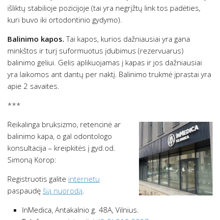
išliktų stabilioje pozicijoje (tai yra negrįžtų link tos padėties,
kuri buvo iki ortodontinio gydymo).
Balinimo kapos.
Tai kapos, kurios dažniausiai yra gana
minkštos ir turį suformuotus įdubimus (rezervuarus)
balinimo geliui. Gelis aplikuojamas į kapas ir jos dažniausiai
yra laikomos ant dantų per naktį. Balinimo trukmė įprastai yra
apie 2 savaites.
***
Reikalinga bruksizmo, retencinė ar
balinimo kapa, o gal odontologo
konsultacija – kreipkitės į gyd.od.
Simoną Korop:
Registruotis galite
internetu
paspaudę
šią nuorodą
.
InMedica, Antakalnio g. 48A, Vilnius.