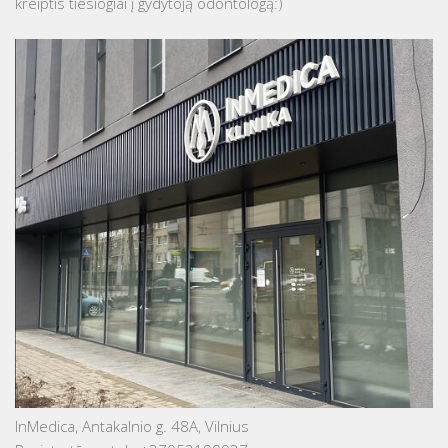
kreiptis tiesiogiai į gydytoją odontologą:)
InMedica, Antakalnio g. 48A, Vilnius