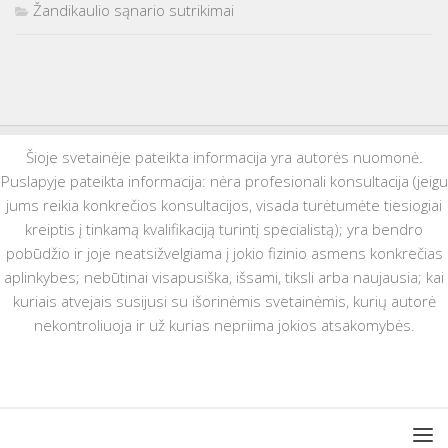
Žandikaulio sąnario sutrikimai
Šioje svetainėje pateikta informacija yra autorės nuomonė.
Puslapyje pateikta informacija: nėra profesionali konsultacija (jeigu
jums reikia konkrečios konsultacijos, visada turėtumėte tiesiogiai
kreiptis į tinkamą kvalifikaciją turintį specialistą); yra bendro
pobūdžio ir joje neatsižvelgiama į jokio fizinio asmens konkrečias
aplinkybes; nebūtinai visapusiška, išsami, tiksli arba naujausia; kai
kuriais atvejais susijusi su išorinėmis svetainėmis, kurių autorė
nekontroliuoja ir už kurias nepriima jokios atsakomybės.