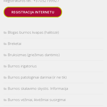
Registratūros tel.: +37052199927
REGISTRACIJA INTERNETU
Blogas burnos kvapas (halitozė)
Breketai
Bruksizmas (griežimas dantimis)
Burnos irigatorius
Burnos patologiniai dariniai (ir ne tik)
Burnos skalavimo skystis. Informacija
Burnos vėžiniai, ikivėžiniai susirgimai