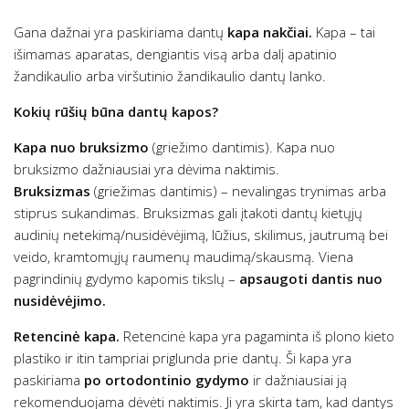
Gana dažnai yra paskiriama dantų
kapa nakčiai.
Kapa – tai
išimamas aparatas, dengiantis visą arba dalį apatinio
žandikaulio arba viršutinio žandikaulio dantų lanko.
Kokių rūšių būna dantų kapos?
Kapa nuo bruksizmo
(griežimo dantimis). Kapa nuo
bruksizmo dažniausiai yra dėvima naktimis.
Bruksizmas
(griežimas dantimis) – nevalingas trynimas arba
stiprus sukandimas. Bruksizmas gali įtakoti dantų kietųjų
audinių netekimą/nusidėvėjimą, lūžius, skilimus, jautrumą bei
veido, kramtomųjų raumenų maudimą/skausmą. Viena
pagrindinių gydymo kapomis tikslų –
apsaugoti dantis nuo
nusidėvėjimo.
Retencinė kapa.
Retencinė kapa yra pagaminta iš plono kieto
plastiko ir itin tampriai priglunda prie dantų. Ši kapa yra
paskiriama
po ortodontinio gydymo
ir dažniausiai ją
rekomenduojama dėvėti naktimis. Ji yra skirta tam, kad dantys