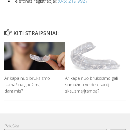
Telefonas registracijai:
(0-5) 219 9927
KITI STRAIPSNIAI:
Ar kapa nuo bruksizmo
Ar kapa nuo bruksizmo gali
sumažina griežimą
sumažinti veide esantį
dantimis?
skausmą/įtampą?
Paieška