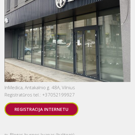
InMedica, Antakalnio g. 48A, Vilnius
Registratūros tel.: +37052199927
REGISTRACIJA INTERNETU
Blogas burnos kvapas (halitozė)