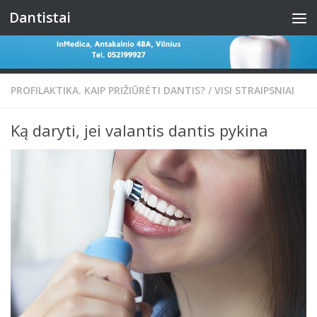
Dantistai
Skip to content
PROFILAKTIKA. KAIP PRIŽIŪRĖTI DANTIS?
/
VISI STRAIPSNIAI
Ką daryti, jei valantis dantis pykina