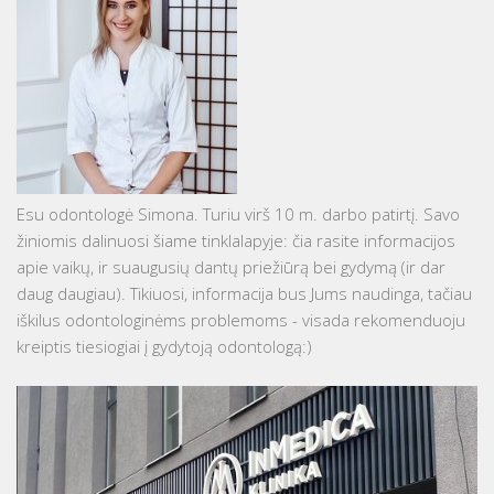
Esu odontologė Simona. Turiu virš 10 m. darbo patirtį. Savo
žiniomis dalinuosi šiame tinklalapyje: čia rasite informacijos
apie vaikų, ir suaugusių dantų priežiūrą bei gydymą (ir dar
daug daugiau). Tikiuosi, informacija bus Jums naudinga, tačiau
iškilus odontologinėms problemoms - visada rekomenduoju
kreiptis tiesiogiai į gydytoją odontologą:)