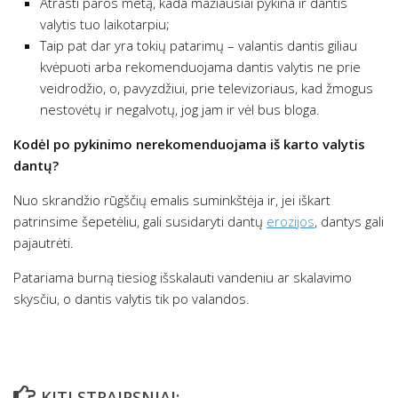
Atrasti paros metą, kada mažiausiai pykina ir dantis
valytis tuo laikotarpiu;
Taip pat dar yra tokių patarimų – valantis dantis giliau
kvėpuoti arba rekomenduojama dantis valytis ne prie
veidrodžio, o, pavyzdžiui, prie televizoriaus, kad žmogus
nestovėtų ir negalvotų, jog jam ir vėl bus bloga.
Kodėl po pykinimo nerekomenduojama iš karto valytis
dantų?
Nuo skrandžio rūgščių emalis suminkštėja ir, jei iškart
patrinsime šepetėliu, gali susidaryti dantų
erozijos
, dantys gali
pajautrėti.
Patariama burną tiesiog išskalauti vandeniu ar skalavimo
skysčiu, o dantis valytis tik po valandos.
KITI STRAIPSNIAI: