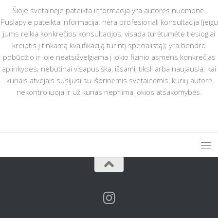
Šioje svetainėje pateikta informacija yra autorės nuomonė.
Puslapyje pateikta informacija: nėra profesionali konsultacija (jeigu
jums reikia konkrečios konsultacijos, visada turėtumėte tiesiogiai
kreiptis į tinkamą kvalifikaciją turintį specialistą); yra bendro
pobūdžio ir joje neatsižvelgiama į jokio fizinio asmens konkrečias
aplinkybes; nebūtinai visapusiška, išsami, tiksli arba naujausia; kai
kuriais atvejais susijusi su išorinėmis svetainėmis, kurių autorė
nekontroliuoja ir už kurias nepriima jokios atsakomybės.