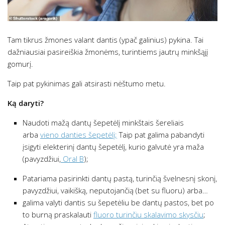
Tam tikrus žmones valant dantis (ypač galinius) pykina. Tai
dažniausiai pasireiškia žmonėms, turintiems jautrų minkšąjį
gomurį.
Taip pat pykinimas gali atsirasti nėštumo metu.
Ką daryti?
Naudoti mažą dantų šepetėlį minkštais šereliais
arba
vieno danties šepetėlį;
Taip pat galima pabandyti
įsigyti elekterinį dantų šepetėlį, kurio galvutė yra maža
(pavyzdžiui,
Oral B
);
Patariama pasirinkti dantų pastą, turinčią švelnesnį skonį,
pavyzdžiui, vaikišką, neputojančią (bet su fluoru) arba…
galima valyti dantis su šepetėliu be dantų pastos, bet po
to burną praskalauti
fluoro turinčiu skalavimo skysčiu
;