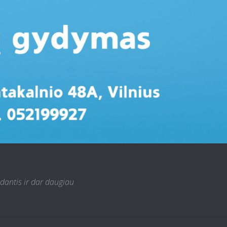
 dantis ir dar daugiau