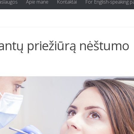
aslaugos
Apie mane
Kontaktai
For English-speaking p
 dantų priežiūrą nėštumo