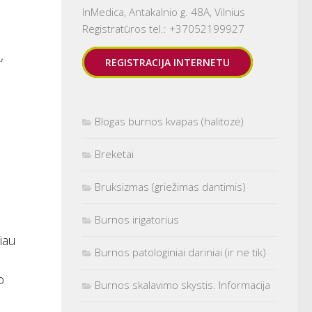
InMedica, Antakalnio g. 48A, Vilnius
Registratūros tel.: +37052199927
e
,
REGISTRACIJA INTERNETU
Blogas burnos kvapas (halitozė)
Breketai
Bruksizmas (griežimas dantimis)
Burnos irigatorius
iau
Burnos patologiniai dariniai (ir ne tik)
o
Burnos skalavimo skystis. Informacija