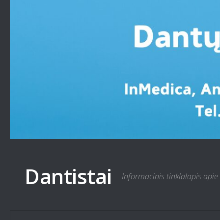
Skip to content
Dantistai
Informacinis tinklalapis apie