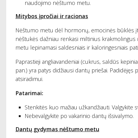
naudojimo nėštumo metu.
Mitybos įpročiai ir racionas
Nėštumo metu dėl hormonų, emocinės būklės įtakos
nėštukės dažniau renkasi miltinius krakmolingus
metu lepinamasi saldesniais ir kaloringesniais pati
Paprastieji angliavandeniai (cukrus, saldūs kepiniai, 
pan.) yra patys didžiausi dantų priešai. Padidėjęs
atsiradimui.
Patarimai:
Stenkitės kuo mažiau užkandžiauti. Valgykite sv
Nebevalgykite po vakarinio dantų išsivalymo.
Dantų gydymas nėštumo metu