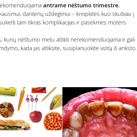
a rekomenduojama
antrame nėštumo trimestre.
kausmui, dantenų uždegimui – kreipkitės kuo skubiau į
sukelti tam tikras komplikacijas ir pasekmes moters
urių nėštumo metu atlikti nerekomenduojama ir gali 
mdymo, kada jas atliksite, susiplanuokite vizitą iš anksto.