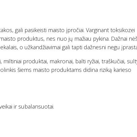
, gali pasikeisti maisto įpročiai. Varginant toksikozei
 maisto produktus, nes nuo jų mažiau pykina. Dažnai n
ekalais, o užkandžiavimai gali tapti dažnesni negu įprasta
miltiniai produktai, makronai, balti ryžiai, traškučiai, sult
 polinkis šiems maisto produktams didina riziką karieso
eikai ir subalansuotai.