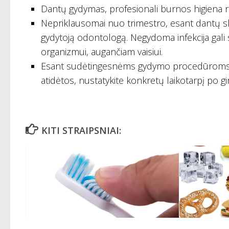
Dantų gydymas, profesionali burnos higien
Nepriklausomai nuo trimestro, esant dantų s
gydytoją odontologą. Negydoma infekcija gali 
organizmui, augančiam vaisiui.
Esant sudėtingesnėms gydymo procedūroms, k
atidėtos, nustatykite konkretų laikotarpį po gi
KITI STRAIPSNIAI: