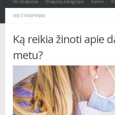
Visi straipsniai
Straipsnių kategorijos
Kainos
P
VISI STRAIPSNIAI
Ką reikia žinoti apie
metu?