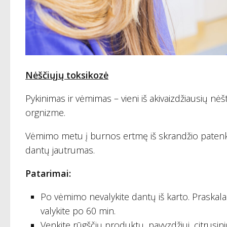
Nėščiųjų toksikozė
Pykinimas ir vėmimas – vieni iš akivaizdžiausių 
orgnizme.
Vėmimo metu į burnos ertmę iš skrandžio pate
dantų jautrumas.
Patarimai:
Po vėmimo nevalykite dantų iš karto. Praskala
valykite po 60 min.
Venkite rūgščių produktų, pavyzdžiui, citrusin