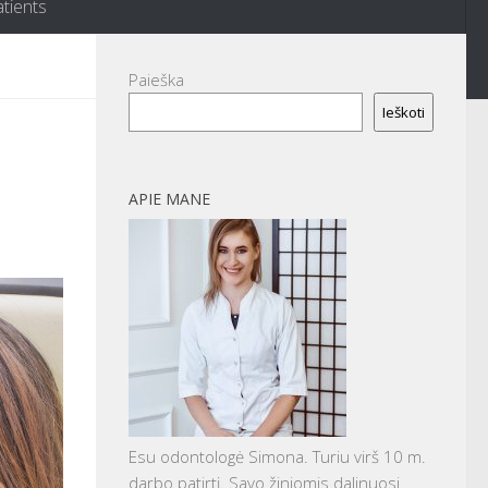
atients
Paieška
Ieškoti
APIE MANE
Esu odontologė Simona. Turiu virš 10 m.
darbo patirtį. Savo žiniomis dalinuosi