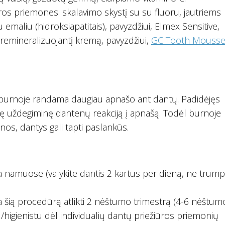
os priemones: skalavimo skystį su su fluoru, jautriems
emaliu (hidroksiapatitais), pavyzdžiui, Elmex Sensitive,
 remineralizuojantį kremą, pavyzdžiui,
GC Tooth Mouss
burnoje randama daugiau apnašo ant dantų. Padidėjęs
nę uždegiminę dantenų reakciją į apnašą. Todėl burnoje
nos, dantys gali tapti paslankūs.
a namuose (valykite dantis 2 kartus per dieną, ne trump
ia šią procedūrą atlikti 2 nėštumo trimestrą (4-6 nėštum
/higienistu dėl individualių dantų priežiūros priemonių