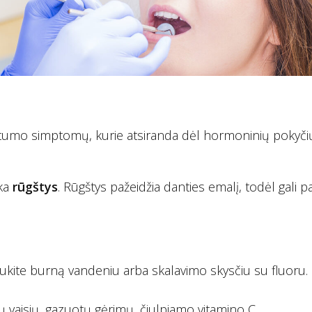
nėštumo simptomų, kurie atsiranda dėl hormoninių pokyči
nka
rūgštys
. Rūgštys pažeidžia danties emalį, todėl gali p
ukite burną vandeniu arba skalavimo skysčiu su fluoru.
ių vaisių, gazuotų gėrimų, čiulpiamo vitamino C.