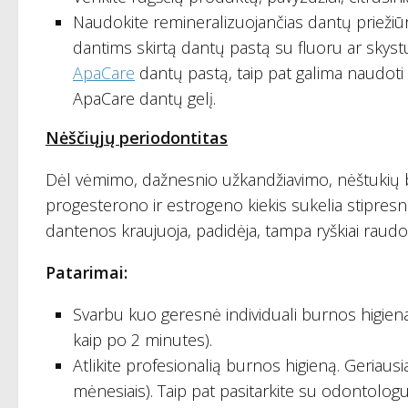
Naudokite remineralizuojančias dantų priežiūr
dantims skirtą dantų pastą su fluoru ar skystu 
ApaCare
dantų pastą, taip pat galima naudoti
ApaCare dantų gelį.
Nėščiųjų periodontitas
Dėl vėmimo, dažnesnio užkandžiavimo, nėštukių 
progesterono ir estrogeno kiekis sukelia stipres
dantenos kraujuoja, padidėja, tampa ryškiai raudo
Patarimai:
Svarbu kuo geresnė individuali burnos higien
kaip po 2 minutes).
Atlikite profesionalią burnos higieną. Geriaus
mėnesiais). Taip pat pasitarkite su odontologu