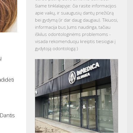
šiame tinklalapyje: čia rasite informacijos
apie vaikų, ir suaugusių dantų priežiūrą
bei gydymą (ir dar daug daugiau). Tikiuosi,
informacija bus Jums naudinga, tačiau
iškilus odontologinėms problemoms -
visada rekomenduoju kreiptis tiesiogiai į
gydytoją odontologą:)
ų
adidėti
 Dantis