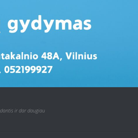
 dantis ir dar daugiau