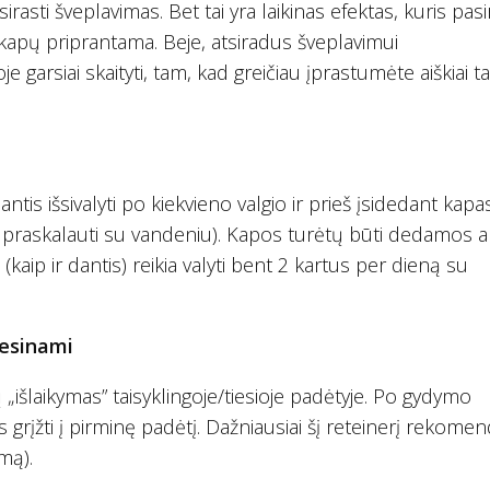
sti šveplavimas. Bet tai yra laikinas efektas, kuris pasir
 kapų priprantama. Beje, atsiradus šveplavimui
rsiai skaityti, tam, kad greičiau įprastumėte aiškiai ta
 išsivalyti po kiekvieno valgio ir prieš įsidedant kapas
tų praskalauti su vandeniu). Kapos turėtų būti dedamos a
 (kaip ir dantis) reikia valyti bent 2 kartus per dieną su
iesinami
 „išlaikymas” taisyklingoje/tiesioje padėtyje. Po gydymo
ms grįžti į pirminę padėtį. Dažniausiai šį reteinerį rekom
imą).