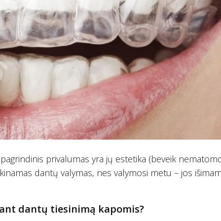
pagrindinis privalumas yra jų estetika (beveik nematomo
unkinamas dantų valymas, nes valymosi metu – jos išimam
edant dantų tiesinimą kapomis?