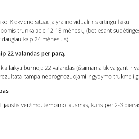
ko. Kiekvieno situacija yra individuali ir skirtingu laiku
 kapomis trunka apie 12-18 mėnesių (bet esant sudėtinge
 ir daugiau kaip 24 mėnesius).
ip 22 valandas per parą.
ia laikyti burnoje 22 valandas (išsiimama tik valgant ir va
rezultatai tampa neprognozuojami ir gydymo trukmė ilgė
apas
i jaustis veržimo, tempimo jausmas, kuris per 2-3 diena