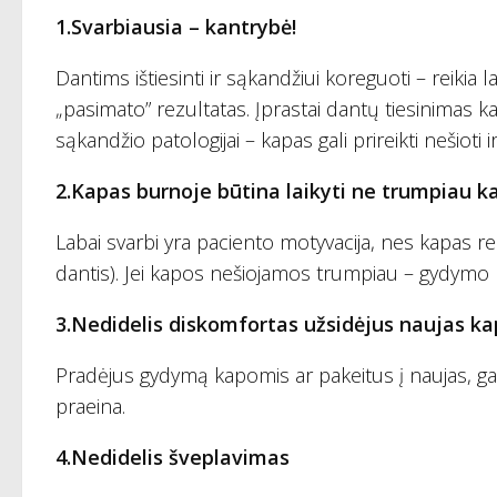
1.Svarbiausia – kantrybė!
Dantims ištiesinti ir sąkandžiui koreguoti – reikia lai
„pasimato” rezultatas. Įprastai dantų tiesinimas
sąkandžio patologijai – kapas gali prireikti nešioti
2.Kapas burnoje būtina laikyti ne trumpiau ka
Labai svarbi yra paciento motyvacija, nes kapas reik
dantis). Jei kapos nešiojamos trumpiau – gydymo 
3.Nedidelis diskomfortas užsidėjus naujas k
Pradėjus gydymą kapomis ar pakeitus į naujas, gal
praeina.
4.Nedidelis šveplavimas