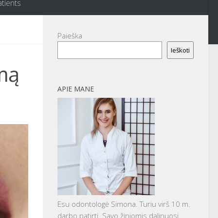
atients
Paieška
Ieškoti
imą
APIE MANE
Esu odontologė Simona. Turiu virš 10 m.
darbo patirtį. Savo žiniomis dalinuosi