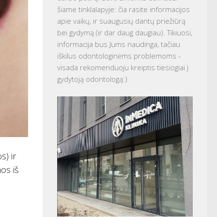
šiame tinklalapyje: čia rasite informacijos
apie vaikų, ir suaugusių dantų priežiūrą
bei gydymą (ir dar daug daugiau). Tikiuosi,
informacija bus Jums naudinga, tačiau
iškilus odontologinėms problemoms -
visada rekomenduoju kreiptis tiesiogiai į
gydytoją odontologą:)
s) ir
os iš