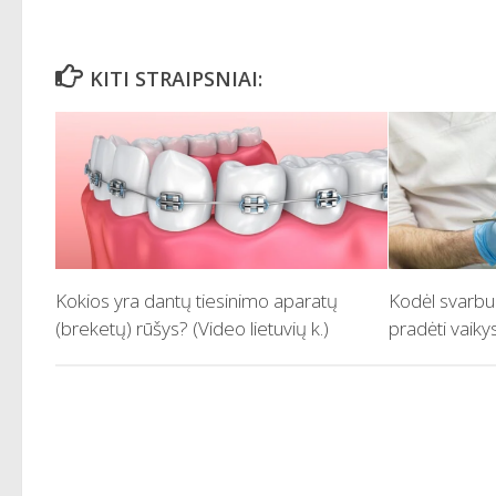
KITI STRAIPSNIAI:
Kokios yra dantų tiesinimo aparatų
Kodėl svarbu
(breketų) rūšys? (Video lietuvių k.)
pradėti vaiky