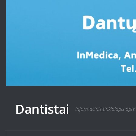
Skip to content
Dantistai
Informacinis tinklalapis apie