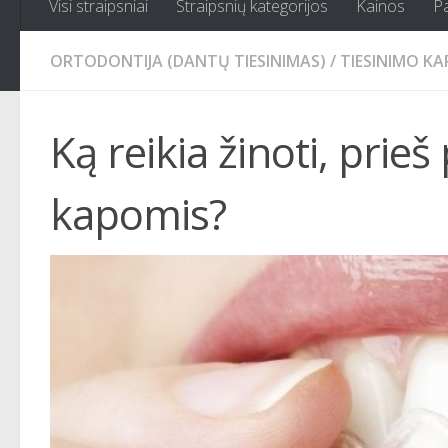
Visi straipsniai
Straipsnių kategorijos
Kainos
P
ORTODONTIJA (DANTŲ TIESINIMAS)
/
TIESINIMO K
Ką reikia žinoti, prie
kapomis?