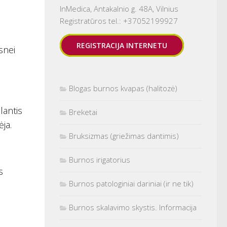
InMedica, Antakalnio g. 48A, Vilnius
Registratūros tel.: +37052199927
REGISTRACIJA INTERNETU
snei
Blogas burnos kvapas (halitozė)
lantis
Breketai
ja.
Bruksizmas (griežimas dantimis)
Burnos irigatorius
s
Burnos patologiniai dariniai (ir ne tik)
Burnos skalavimo skystis. Informacija