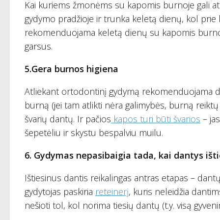
Kai kuriems žmonėms su kapomis burnoje gali atsira
gydymo pradžioje ir trunka keletą dienų, kol prie
rekomenduojama keletą dienų su kapomis burnoje ga
garsus.
5.Gera burnos higiena
Atliekant ortodontinį gydymą rekomenduojama dantis
burną (jei tam atlikti nėra galimybės, burną reik
švarių dantų. Ir pačios
kapos turi būti švarios
– jas
šepetėliu ir skystu bespalviu muilu.
6. Gydymas nepasibaigia tada, kai dantys išt
Ištiesinus dantis reikalingas antras etapas – dantų
gydytojas paskiria
reteinerį
, kuris neleidžia danti
nešioti tol, kol norima tiesių dantų (t.y. visą gyven