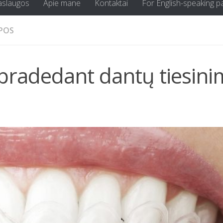
aslaugos
Apie mane
Kontaktai
For English-speaking p
APOS
š pradedant dantų tiesin