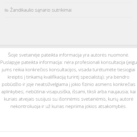
Žandikaulio sąnario sutrikimai
Šioje svetainėje pateikta informacija yra autorės nuomonė.
Puslapyje pateikta informacija: nėra profesionali konsultacija (jeigu
jums reikia konkrečios konsultacijos, visada turėtumėte tiesiogiai
kreiptis į tinkamą kvalifikaciją turintį specialistą); yra bendro
pobūdžio ir joje neatsižvelgiama į jokio fizinio asmens konkrečias
aplinkybes; nebūtinai visapusiška, išsami, tiksli arba naujausia; kai
kuriais atvejais susijusi su išorinėmis svetainėmis, kurių autorė
nekontroliuoja ir už kurias nepriima jokios atsakomybės.