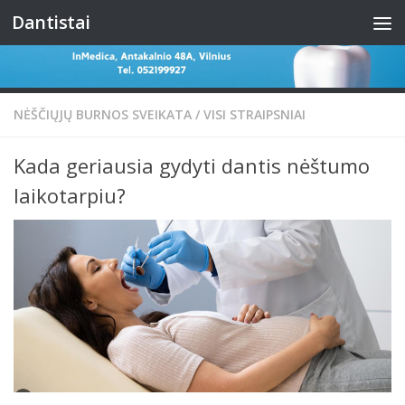
Dantistai
Skip to content
NĖŠČIŲJŲ BURNOS SVEIKATA
/
VISI STRAIPSNIAI
Kada geriausia gydyti dantis nėštumo
laikotarpiu?