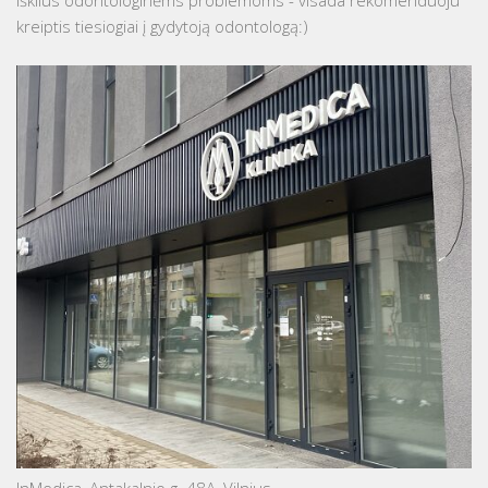
iškilus odontologinėms problemoms - visada rekomenduoju
kreiptis tiesiogiai į gydytoją odontologą:)
InMedica, Antakalnio g. 48A, Vilnius