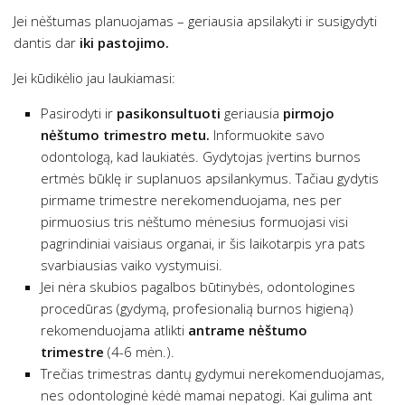
Jei nėštumas planuojamas – geriausia apsilakyti ir susigydyti
dantis dar
iki pastojimo.
Jei kūdikėlio jau laukiamasi:
Pasirodyti ir
pasikonsultuoti
geriausia
pirmojo
nėštumo trimestro metu.
Informuokite savo
odontologą, kad laukiatės. Gydytojas įvertins burnos
ertmės būklę ir suplanuos apsilankymus. Tačiau gydytis
pirmame trimestre nerekomenduojama, nes per
pirmuosius tris nėštumo mėnesius formuojasi visi
pagrindiniai vaisiaus organai, ir šis laikotarpis yra pats
svarbiausias vaiko vystymuisi.
Jei nėra skubios pagalbos būtinybės, odontologines
procedūras (gydymą, profesionalią burnos higieną)
rekomenduojama atlikti
antrame nėštumo
trimestre
(4-6 mėn.).
Trečias trimestras dantų gydymui nerekomenduojamas,
nes odontologinė kėdė mamai nepatogi. Kai gulima ant