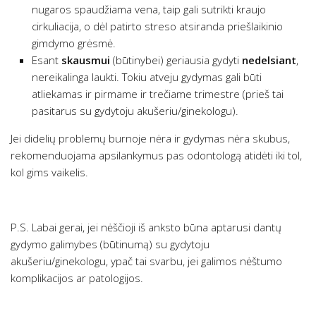
nugaros spaudžiama vena, taip gali sutrikti kraujo
cirkuliacija, o dėl patirto streso atsiranda priešlaikinio
gimdymo grėsmė.
Esant
skausmui
(būtinybei) geriausia gydyti
nedelsiant
,
nereikalinga laukti. Tokiu atveju gydymas gali būti
atliekamas ir pirmame ir trečiame trimestre (prieš tai
pasitarus su gydytoju akušeriu/ginekologu).
Jei didelių problemų burnoje nėra ir gydymas nėra skubus,
rekomenduojama apsilankymus pas odontologą atidėti iki tol,
kol gims vaikelis.
P.S. Labai gerai, jei nėščioji iš anksto būna aptarusi dantų
gydymo galimybes (būtinumą) su gydytoju
akušeriu/ginekologu, ypač tai svarbu, jei galimos nėštumo
komplikacijos ar patologijos.