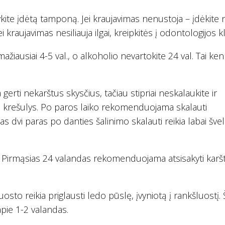
ite įdėtą tamponą. Jei kraujavimas nenustoja – įdėkite 
i kraujavimas nesiliauja ilgai, kreipkitės į odontologijos kl
žiausiai 4-5 val., o alkoholio nevartokite 24 val. Tai ken
erti nekarštus skysčius, tačiau stipriai neskalaukite ir
ujo krešulys. Po paros laiko rekomenduojama skalauti
mas dvi paras po danties šalinimo skalauti reikia labai šveln
. Pirmąsias 24 valandas rekomenduojama atsisakyti karš
sto reikia priglausti ledo pūslę, įvyniotą į rankšluostį. 
pie 1-2 valandas.