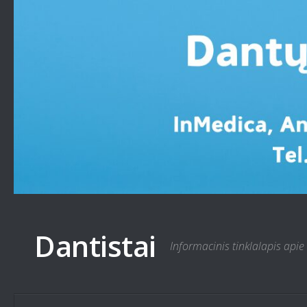
Skip to content
Dantistai
Informacinis tinklalapis apie