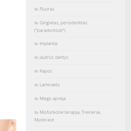
Fluoras
Gingivitas, periodontitas
("paradontozė")
Implantai
Jautrūs dantys
Kapos
Laminatės
Miego apnėja
Miofunkcinė terapija, Treineriai,
Myobrace