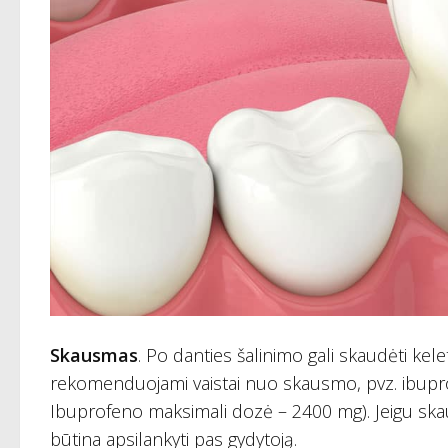
Skausmas
. Po danties šalinimo gali skaudėti kel
rekomenduojami vaistai nuo skausmo, pvz. ibupro
Ibuprofeno maksimali dozė – 2400 mg). Jeigu skaus
būtina apsilankyti pas gydytoją.