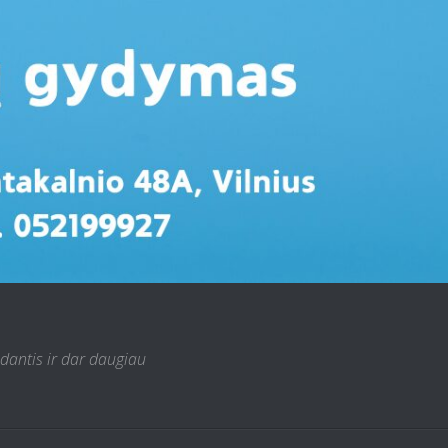
 dantis ir dar daugiau