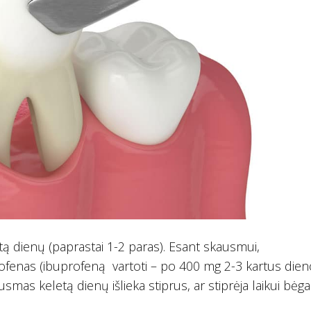
etą dienų (paprastai 1-2 paras). Esant skausmui,
fenas (ibuprofeną vartoti – po 400 mg 2-3 kartus dieno
mas keletą dienų išlieka stiprus, ar stiprėja laikui bėga