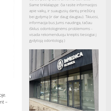
šiame tinklalapyje: čia rasite informacijos
apie vaikų, ir suaugusių dantų priežiūrą
bei gydymą (ir dar daug daugiau). Tikiuosi,
informacija bus Jums naudinga, tačiau
iškilus odontologinėms problemoms -
visada rekomenduoju kreiptis tiesiogiai į
gydytoją odontologą:)
je.
nt –