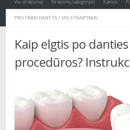
Visi straipsniai
Straipsnių kategorijos
Kainos
P
PROTINIAI DANTYS
/
VISI STRAIPSNIAI
Kaip elgtis po danties
procedūros? Instrukc