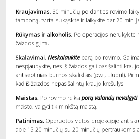
Kraujavimas.
30 minučių po danties rovimo laikyk
tamponą, tvirtai sukąskite ir laikykite dar 20 min. Je
Rūkymas ir alkoholis.
Po operacijos nerūkykite ma
žaizdos gijimui.
Skalavimai.
Neskalaukite
parą po rovimo. Galima g
nespjaudykite, nes iš žaizdos gali pasišalinti kra
antiseptiniais burnos skalikliais (pvz., Eludril). Pir
kad iš žaizdos nepasišalintų kraujo krešulys.
Maistas.
Po rovimo reikia
porą valandų nevalgyti
maisto, valgyti tik minkštą maistą.
Patinimas.
Operuotos vietos projekcijoje ant skruo
apie 15-20 minučių su 20 minučių pertraukomis a