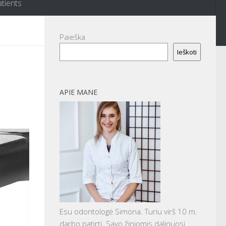
atients
Paieška
Ieškoti
APIE MANE
Esu odontologė Simona. Turiu virš 10 m.
darbo patirtį. Savo žiniomis dalinuosi