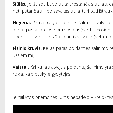
Siūlės.
Jei žaizda buvo siūta tirpstančiais siūlais,
netirpstančiais – po savaitės siūlai turi būti ištrauk
Higiena.
Pirmą parą po danties šalinimo valyti dan
dantų pasta abiejose burnos pusėse. Pirmosiomi
operacijos vietos ir siūlų, dantis valykite švelniai
Fizinis krūvis.
Kelias paras po danties šalinimo 
užsiėmimų.
Vaistai.
Kai kuriais atvejais po dantų šalinimo yra sk
reikia, kaip paskyrė gydytojas.
Jei taikytos priemonės Jums nepadėjo – kreipkitės 