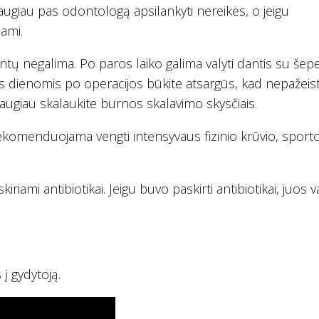
 daugiau pas odontologą apsilankyti nereikės, o jeigu
iami.
tų negalima. Po paros laiko galima valyti dantis su šepet
s dienomis po operacijos būkite atsargūs, kad nepažei
, daugiau skalaukite burnos skalavimo skysčiais.
rekomenduojama vengti intensyvaus fizinio krūvio, sport
iriami antibiotikai. Jeigu buvo paskirti antibiotikai, juos v
į gydytoją.