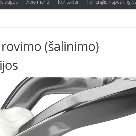
aslaugos
Apie mane
Kontaktai
For English-speaking p
 rovimo (šalinimo)
ijos