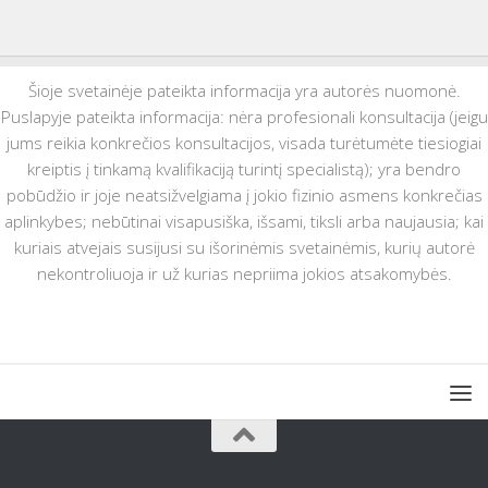
Šioje svetainėje pateikta informacija yra autorės nuomonė.
Puslapyje pateikta informacija: nėra profesionali konsultacija (jeigu
jums reikia konkrečios konsultacijos, visada turėtumėte tiesiogiai
kreiptis į tinkamą kvalifikaciją turintį specialistą); yra bendro
pobūdžio ir joje neatsižvelgiama į jokio fizinio asmens konkrečias
aplinkybes; nebūtinai visapusiška, išsami, tiksli arba naujausia; kai
kuriais atvejais susijusi su išorinėmis svetainėmis, kurių autorė
nekontroliuoja ir už kurias nepriima jokios atsakomybės.