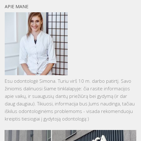
APIE MANE
Esu odontologė Simona. Turiu virš 10 m. darbo patirtį. Savo
žiniomis dalinuosi šiame tinklalapyje: čia rasite informacijos
apie vaikų, ir suaugusių dantų priežiūrą bei gydymą (ir dar
daug daugiau). Tikiuosi, informacija bus Jums naudinga, tačiau
iškilus odontologinėms problemoms - visada rekomenduoju
kreiptis tiesiogiai į gydytoją odontologą:)