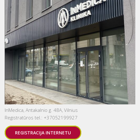
InMedica, Antakalnio g. 48A, Vilnius
Registratūros tel.: +37052199927
REGISTRACIJA INTERNETU