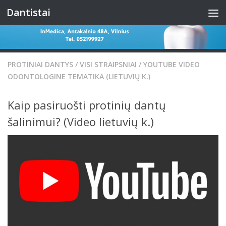
Dantistai
Skip to content
PROTINIAI DANTYS
/
VISI STRAIPSNIAI
/
YOUTUBE VIDEO
ODONTOLOGINE TEMATIKA (LIETUVIŲ K.)
Kaip pasiruošti protinių dantų
šalinimui? (Video lietuvių k.)