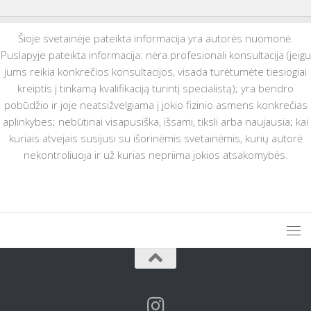
Šioje svetainėje pateikta informacija yra autorės nuomonė.
Puslapyje pateikta informacija: nėra profesionali konsultacija (jeigu
jums reikia konkrečios konsultacijos, visada turėtumėte tiesiogiai
kreiptis į tinkamą kvalifikaciją turintį specialistą); yra bendro
pobūdžio ir joje neatsižvelgiama į jokio fizinio asmens konkrečias
aplinkybes; nebūtinai visapusiška, išsami, tiksli arba naujausia; kai
kuriais atvejais susijusi su išorinėmis svetainėmis, kurių autorė
nekontroliuoja ir už kurias nepriima jokios atsakomybės.