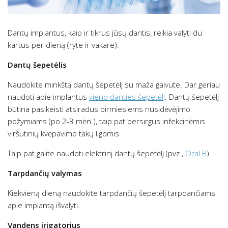
Dantų implantus, kaip ir tikrus jūsų dantis, reikia valyti du
kartus per dieną (ryte ir vakare).
Dantų šepetėlis
Naudokite minkštą dantų šepetėlį su maža galvute. Dar geriau
naudoti apie implantus
vieno danties šepetėlį
. Dantų šepetėlį
būtina pasikeisti atsiradus pirmiesiems nusidėvėjimo
požymiams (po 2-3 mėn.), taip pat persirgus infekcinėmis
viršutinių kvėpavimo takų ligomis.
Taip pat galite naudoti elektrinį dantų šepetėlį (pvz.,
Oral B
).
Tarpdančių valymas
Kiekvieną dieną naudokite tarpdančių šepetėlį tarpdančiams
apie implantą išvalyti.
Vandens irigatorius