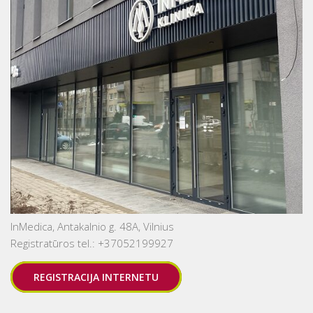
InMedica, Antakalnio g. 48A, Vilnius
Registratūros tel.: +37052199927
REGISTRACIJA INTERNETU