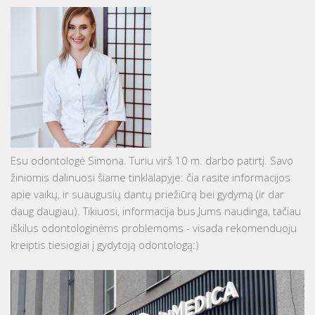
Esu odontologė Simona. Turiu virš 10 m. darbo patirtį. Savo
žiniomis dalinuosi šiame tinklalapyje: čia rasite informacijos
apie vaikų, ir suaugusių dantų priežiūrą bei gydymą (ir dar
daug daugiau). Tikiuosi, informacija bus Jums naudinga, tačiau
iškilus odontologinėms problemoms - visada rekomenduoju
kreiptis tiesiogiai į gydytoją odontologą:)