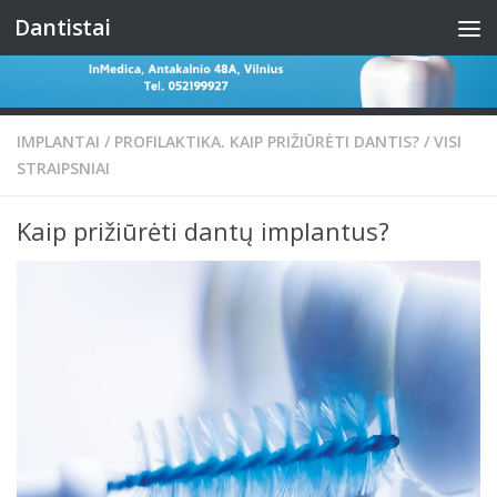
Dantistai
Skip to content
IMPLANTAI
/
PROFILAKTIKA. KAIP PRIŽIŪRĖTI DANTIS?
/
VISI
STRAIPSNIAI
Kaip prižiūrėti dantų implantus?