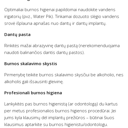
Optimaliai burnos higienai papildomai naudokite vandens
irigatorių (pvz., Water Pik). Tinkamai dozuoto slėgio vandens
srovė išplauna apnašas nuo dantų ir dantų implantų.
Dantų pasta
Rinkitės mažai abrazyvinę dantų pastą (nerekomenduojama
naudoti balinančios dantis dantų pastos).
Burnos skalavimo skystis
Pirmenybę teikite burnos skalavimo skysčiui be alkoholio, nes
alkoholis gali išsausinti gleivinę.
Profesionali burnos higiena
Lankykitės pas burnos higienistą (ar odontologą) du kartus
per metus profesionalios burnos higienos procedūrai. Jei
jums kyla klausimų dėl implantų prežiūros – būtinai šiuos
klausimus aptarkite su burnos higienistu/odontologu.