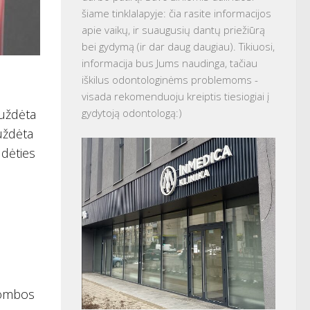
šiame tinklalapyje: čia rasite informacijos
apie vaikų, ir suaugusių dantų priežiūrą
bei gydymą (ir dar daug daugiau). Tikiuosi,
informacija bus Jums naudinga, tačiau
iškilus odontologinėms problemoms -
visada rekomenduoju kreiptis tiesiogiai į
 uždėta
gydytoją odontologą:)
 uždėta
udėties
s
lombos