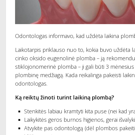
Odontologas informavo, kad uždėta laikina plomb
Laikotarpis priklauso nuo to, kokia buvo uždėta la
cinko oksido eugenolinė plomba – ją rekomenduoj
stiklojonomerinė plomba – ji gali būti 3 mėnesius (
plombinę medžiagą. Kada reikalinga pakeisti laik
odontologas.
Ką reiktų žinoti turint laikiną plombą?
Stenkitės labiau kramtyti kita puse (nei kad yr
Laikykitės geros burnos higienos, gerai išvalyki
Atvykite pas odontologą (dėl plombos pakeit