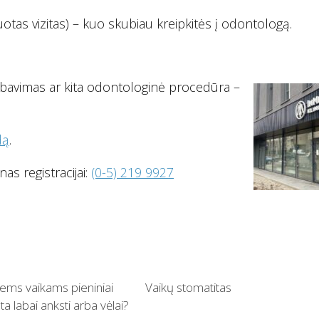
uotas vizitas) – kuo skubiau kreipkitės į odontologą.
mbavimas ar kita odontologinė procedūra –
dą
.
as registracijai:
(0-5) 219 9927
iems vaikams pieniniai
Vaikų stomatitas
ta labai anksti arba vėlai?