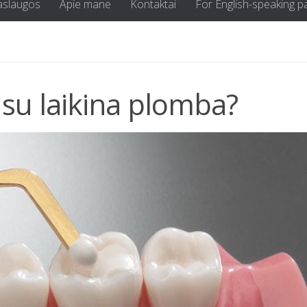
aslaugos
Apie mane
Kontaktai
For English-speaking p
i su laikina plomba?