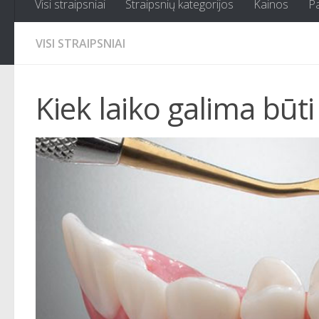
Visi straipsniai
Straipsnių kategorijos
Kainos
P
VISI STRAIPSNIAI
Kiek laiko galima būt