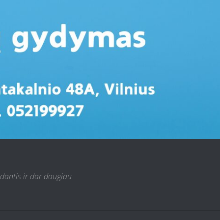
 dantis ir dar daugiau