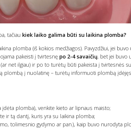
a, tačiau
kiek laiko galima būti su laikina plomba?
ikina plomba (iš kokios medžiagos). Pavyzdžiui, jei buvo
ama pakeisti į tvirtesnę
po 2-4 savaičių
, bet jei buvo
ar net ilgiau) ir po to turėtų būti pakeista į tvirtesnės s
iną plombą į nuolatinę – turėtų informuoti plombą įdėję
a įdėta plomba), venkite kieto ar lipnaus maisto;
te ir tą dantį, kuris yra su laikina plomba;
imo, tolimesnio gydymo ar pan.), kaip buvo nurodyta p