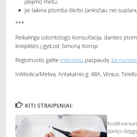
įdėjimo metu;
Jei laikina plomba iškrito (anksčiau nei suplan
***
Reikalinga odontologo konsultacija, danties plo
kreipkitės į gyd.od. Simoną Korop:
Registruotis galite
internetu
paspaudę
šią nuoro
InMedica/Meliva, Antakalnio g. 48A, Vilnius. Telefon
KITI STRAIPSNIAI:
Kodėl kai kur
dantys išdygs