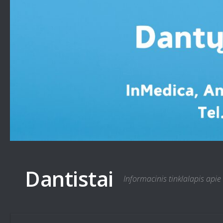
Skip to content
Dantistai
Informacinis tinklalapis apie