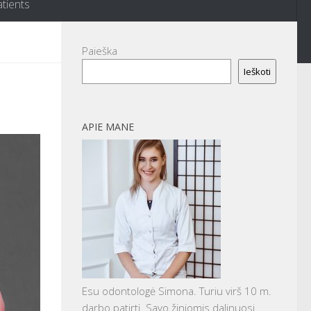
atients
Paieška
Ieškoti
APIE MANE
Esu odontologė Simona. Turiu virš 10 m.
darbo patirtį. Savo žiniomis dalinuosi