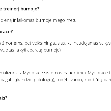
e treinerį burnoje?
dieną ir laikomas burnoje miego metu.
brace?
 žmonėms, bet veiksmingiausias, kai naudojamas vaikyst
uotas laikyti aparatą burnoje).
ecializuojasi Myobrace sistemos naudojime). Myobrace t
s pagal sąkandžio patologiją), todėl svarbu, kad būtų par
ais?