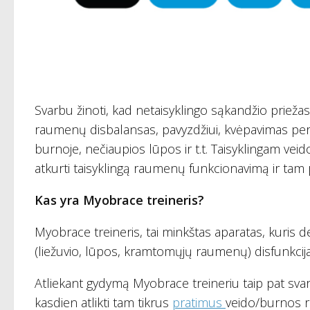
Svarbu žinoti, kad netaisyklingo sąkandžio priežas
raumenų disbalansas, pavyzdžiui, kvėpavimas per 
burnoje, nečiaupios lūpos ir t.t. Taisyklingam veid
atkurti taisyklingą raumenų funkcionavimą ir tam p
Kas yra Myobrace treineris?
Myobrace treineris, tai minkštas aparatas, kuri
(liežuvio, lūpos, kramtomųjų raumenų) disfunkcija
Atliekant gydymą Myobrace treineriu taip pat sv
kasdien atlikti tam tikrus
pratimus
veido/burnos r