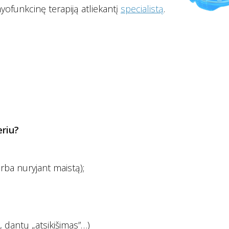
yofunkcinę terapiją atliekantį
specialistą
.
riu?
rba nuryjant maistą);
 dantų „atsikišimas”…)