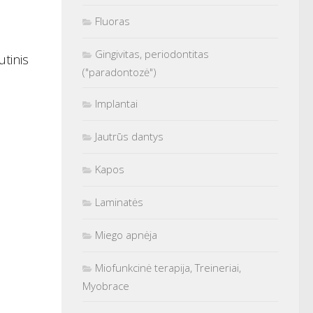
Fluoras
Gingivitas, periodontitas
utinis
("paradontozė")
Implantai
Jautrūs dantys
Kapos
Laminatės
Miego apnėja
Miofunkcinė terapija, Treineriai,
Myobrace