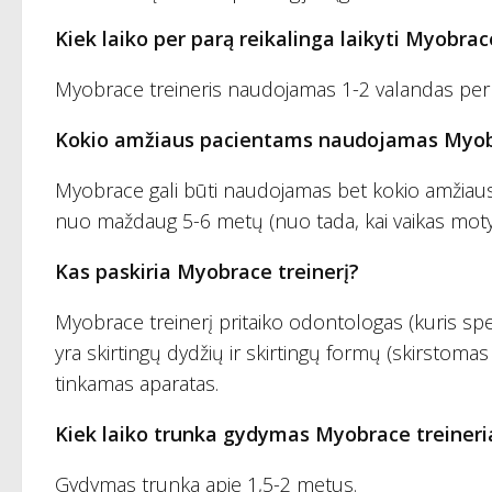
Kiek laiko per parą reikalinga laikyti Myobrac
Myobrace treineris naudojamas 1-2 valandas per 
Kokio amžiaus pacientams naudojamas Myo
Myobrace gali būti naudojamas bet kokio amžiaus
nuo maždaug 5-6 metų (nuo tada, kai vaikas motyv
Kas paskiria Myobrace treinerį?
Myobrace treinerį pritaiko odontologas (kuris sp
yra skirtingų dydžių ir skirtingų formų (skirstoma
tinkamas aparatas.
Kiek laiko trunka gydymas Myobrace treineri
Gydymas trunka apie 1,5-2 metus.