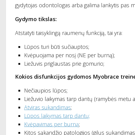
gydytojas odontologas arba galima lankytis pas m
Gydymo tikslas:
Atstatyti taisyklingą raumenų funkciją, tai yra:
Lūpos turi būti sučiauptos;
Kvėpuojama per nosį (NE per burną);
Liežuvis priglaustas prie gomurio;
Kokios disfunkcijos gydomos Myobrace treine
Nečiaupios lūpos;
Liežuvio laikymas tarp dantų (ramybės metu a
Atviras sukandimas
;
Lūpos laikymas tarp dantų;
Kvėpavimas per burną
;
Kitos sąkandžio patologijos (gilus sukandimas,