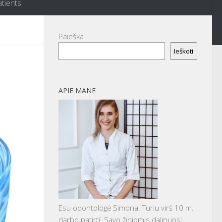
atients
Paieška
Ieškoti
APIE MANE
Esu odontologė Simona. Turiu virš 10 m.
darbo patirtį. Savo žiniomis dalinuosi