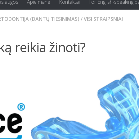
aslaugos
Apie mane
Kontaktai
For English-speaking p
TODONTIJA (DANTŲ TIESINIMAS)
/
VISI STRAIPSNIAI
ą reikia žinoti?