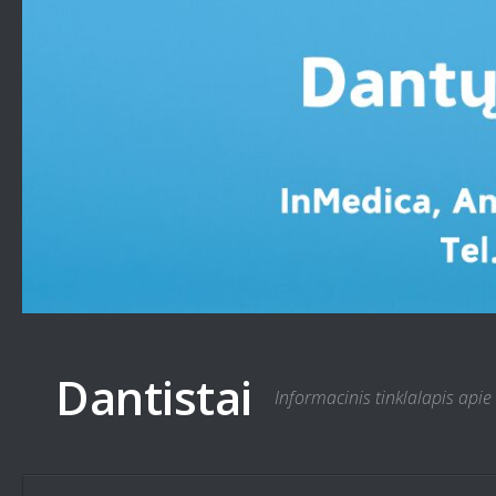
Skip to content
Dantistai
Informacinis tinklalapis apie