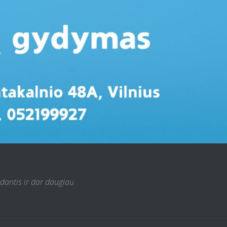
 dantis ir dar daugiau