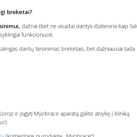
gi breketai?
inimui,
dažnai (bet ne visada) dantys išsitiesina kaip šal
yklingai funkcionuoti.
alingas dantų tiesinimas breketais, bet dažniausiai tada
op ir įsigyti Myobrace aparatą galite atvykę į kliniką
ur):
dą
(komentare nurodykite „Myobrace”);