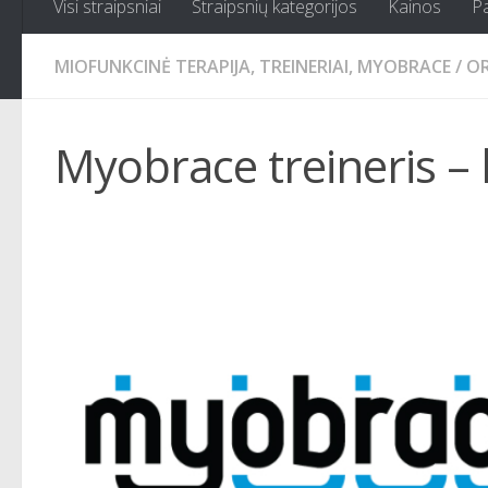
Visi straipsniai
Straipsnių kategorijos
Kainos
P
MIOFUNKCINĖ TERAPIJA, TREINERIAI, MYOBRACE
/
OR
Myobrace treineris – k