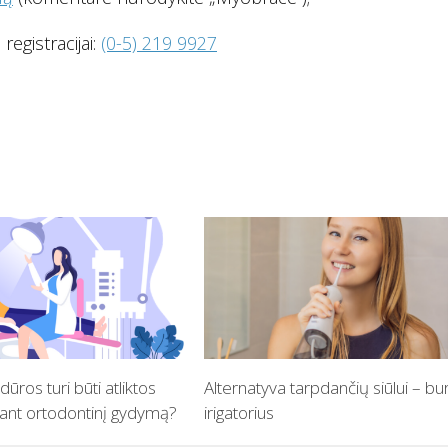
registracijai:
(0-5) 219 9927
ūros turi būti atliktos
Alternatyva tarpdančių siūlui – b
ant ortodontinį gydymą?
irigatorius