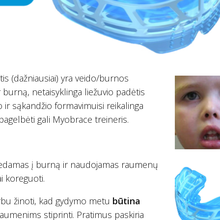
tis (dažniausiai) yra veido/burnos
burną, netaisyklinga liežuvio padėtis
o ir sąkandžio formavimuisi reikalinga
agelbėti gali Myobrace treineris.
s dedamas į burną ir naudojamas raumenų
i koreguoti.
arbu žinoti, kad gydymo metu
būtina
aumenims stiprinti. Pratimus paskiria