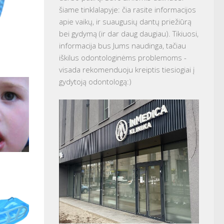
šiame tinklalapyje: čia rasite informacijos
apie vaikų, ir suaugusių dantų priežiūrą
bei gydymą (ir dar daug daugiau). Tikiuosi,
informacija bus Jums naudinga, tačiau
iškilus odontologinėms problemoms -
visada rekomenduoju kreiptis tiesiogiai į
gydytoją odontologą:)