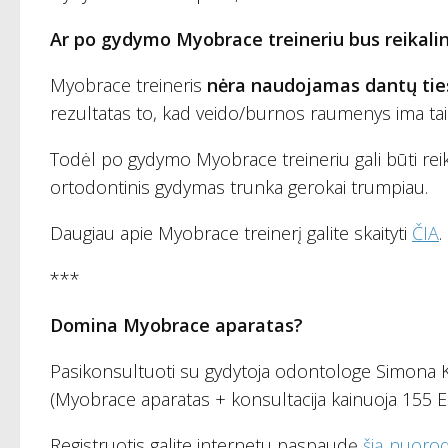
Ar po gydymo Myobrace treineriu bus reikalin
Myobrace treineris
nėra naudojamas dantų ties
rezultatas to, kad veido/burnos raumenys ima tais
Todėl po gydymo Myobrace treineriu gali būti reik
ortodontinis gydymas trunka gerokai trumpiau.
Daugiau apie Myobrace treinerį galite skaityti
ČIA
.
***
Domina Myobrace aparatas?
Pasikonsultuoti su gydytoja odontologe Simona Kor
(Myobrace aparatas + konsultacija kainuoja 155 E
Registruotis galite internetu paspaudę
šią nuoro