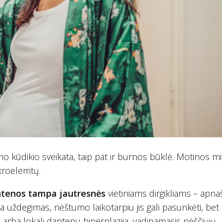
o kūdikio sveikata, taip pat ir burnos būklė. Motinos m
ikroelemtų.
tenos tampa jautresnės
vietiniams dirgikliams – apn
yra uždegimas, nėštumo laikotarpiu jis gali pasunkėti, bet
si arba lokali dantenų hiperplazija, vadinamasis nėščiųjų