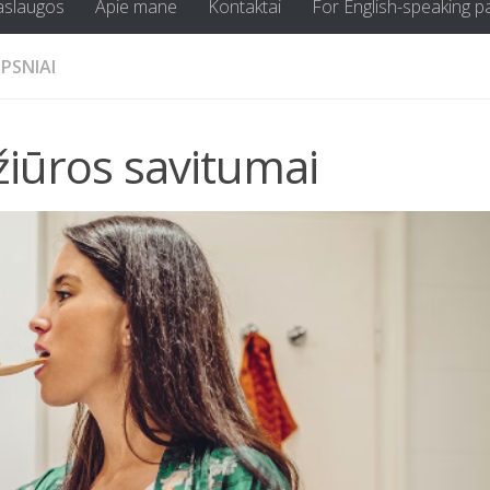
aslaugos
Apie mane
Kontaktai
For English-speaking p
IPSNIAI
žiūros savitumai