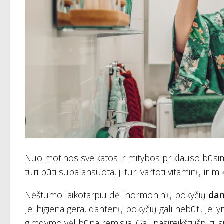
Nuo motinos sveikatos ir mitybos priklauso būsim
turi būti subalansuota, ji turi vartoti vitaminų ir m
Nėštumo laikotarpiu dėl hormoninių pokyčių
dan
Jei higiena gera, dantenų pokyčių gali nebūti. Jei 
gimdymo vėl būna remisija. Gali pasireikšti išplitu