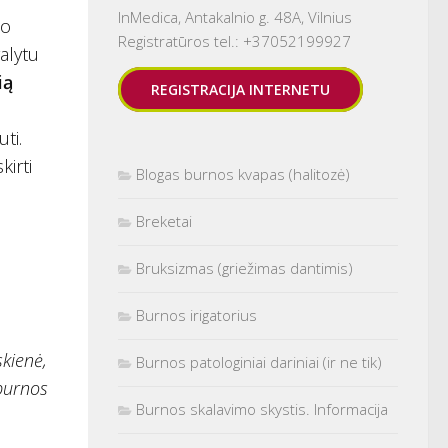
InMedica, Antakalnio g. 48A, Vilnius
to
Registratūros tel.: +37052199927
alytu
ią
REGISTRACIJA INTERNETU
ti.
irti
Blogas burnos kvapas (halitozė)
Breketai
Bruksizmas (griežimas dantimis)
Burnos irigatorius
skienė,
Burnos patologiniai dariniai (ir ne tik)
 burnos
Burnos skalavimo skystis. Informacija