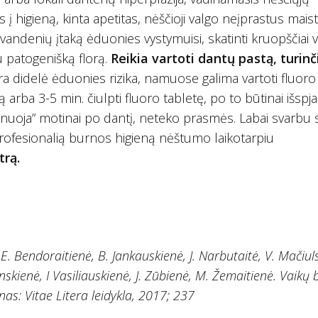
is į higieną, kinta apetitas, nėščioji valgo neįprastus mais
vandenių įtaką ėduonies vystymuisi, skatinti kruopščiai v
u patogenišką florą.
Reikia vartoti dantų pastą, turinč
yra didelė ėduonies rizika, namuose galima vartoti fluoro
ą arba 3-5 min. čiulpti fluoro tabletę, po to būtinai išspjau
nuoja” motinai po dantį, neteko prasmės. Labai svarbu sk
 Profesionalią burnos higieną nėštumo laikotarpiu
trą.
E. Bendoraitienė, B. Jankauskienė, J. Narbutaitė, V. Mačiul
inskienė, I Vasiliauskienė, J. Zūbienė, M. Žemaitienė. Vaikų
unas: Vitae Litera leidykla, 2017; 237