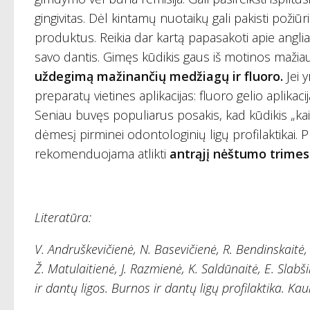
gingivitas. Dėl kintamų nuotaikų gali pakisti požiūr
produktus. Reikia dar kartą papasakoti apie anglia
savo dantis. Gimęs kūdikis gaus iš motinos mažia
uždegimą mažinančių medžiagų ir fluoro.
Jei 
preparatų vietines aplikacijas: fluoro gelio aplikacij
Seniau buvęs populiarus posakis, kad kūdikis „kai
dėmesį pirminei odontologinių ligų profilaktikai.
rekomenduojama atlikti
antrąjį nėštumo trimes
Literatūra:
V. Andruškevičienė, N. Basevičienė, R. Bendinskaitė, 
Ž. Matulaitienė, J. Razmienė, K. Saldūnaitė, E. Slabš
ir dantų ligos. Burnos ir dantų ligų profilaktika. Ka