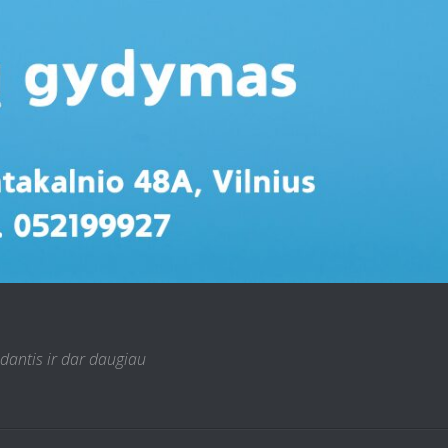
 dantis ir dar daugiau