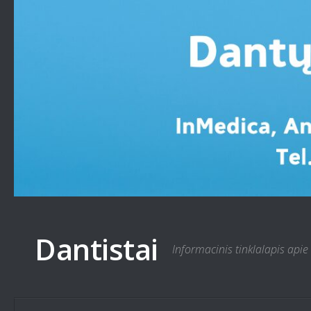
Skip to content
Dantistai
Informacinis tinklalapis apie