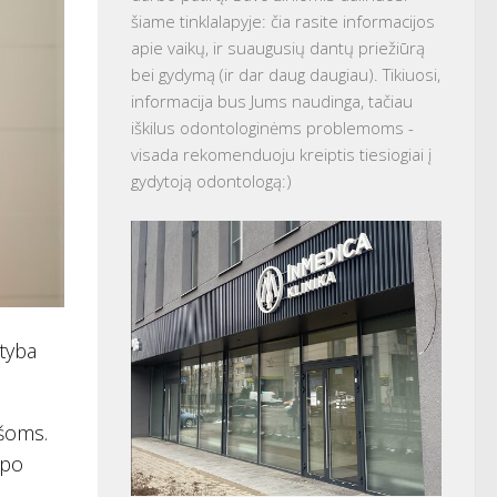
šiame tinklalapyje: čia rasite informacijos
apie vaikų, ir suaugusių dantų priežiūrą
bei gydymą (ir dar daug daugiau). Tikiuosi,
informacija bus Jums naudinga, tačiau
iškilus odontologinėms problemoms -
visada rekomenduoju kreiptis tiesiogiai į
gydytoją odontologą:)
ityba
ašoms.
 po