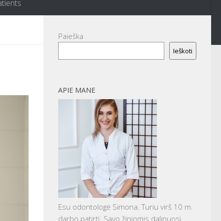
atients
Paieška
Ieškoti
APIE MANE
Esu odontologė Simona. Turiu virš 10 m.
darbo patirtį. Savo žiniomis dalinuosi