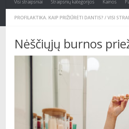
Visi straipsniai
Straipsnių kategorijos
Kainos
P
PROFILAKTIKA. KAIP PRIŽIŪRĖTI DANTIS?
/
VISI STRA
Nėščiųjų burnos prie