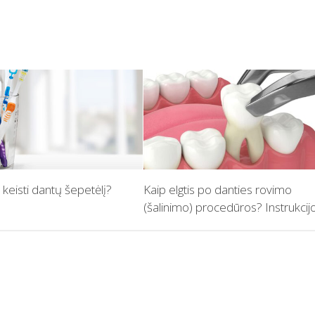
 keisti dantų šepetėlį?
Kaip elgtis po danties rovimo
(šalinimo) procedūros? Instrukcij