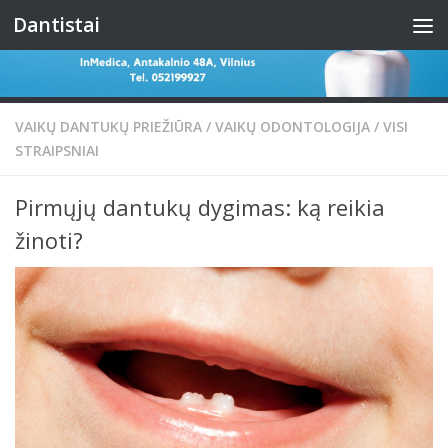
Dantistai
Skip to content
VAIKŲ DANTUKŲ PRIEŽIŪRA
/
VAIKŲ ODONTOLOGIJA
/
VISI
STRAIPSNIAI
Pirmųjų dantukų dygimas: ką reikia
žinoti?