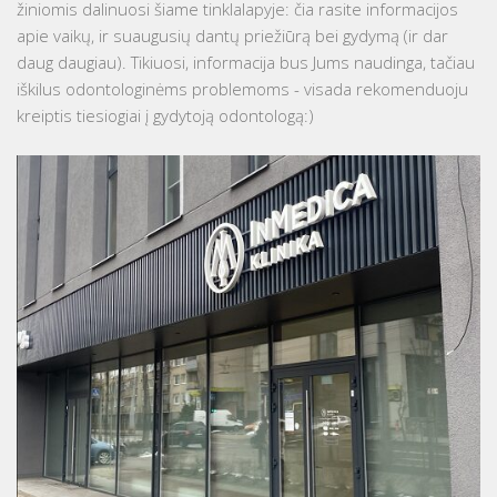
žiniomis dalinuosi šiame tinklalapyje: čia rasite informacijos
apie vaikų, ir suaugusių dantų priežiūrą bei gydymą (ir dar
daug daugiau). Tikiuosi, informacija bus Jums naudinga, tačiau
iškilus odontologinėms problemoms - visada rekomenduoju
kreiptis tiesiogiai į gydytoją odontologą:)