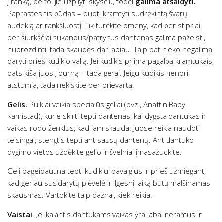
į ranką, be to, jie užpilyti skysčiu, todėl
galima atšaldyti.
Paprastesnis būdas – duoti kramtyti sudrėkintą švarų
audeklą ar rankšluostį. Tik turėkite omeny, kad per stipriai,
per šiurkščiai sukandus/patrynus dantenas galima pažeisti,
nubrozdinti, tada skaudės dar labiau. Taip pat nieko negalima
daryti prieš kūdikio valią. Jei kūdikis priima pagalbą kramtukais,
pats kiša juos į burną – tada gerai. Jeigu kūdikis nenori,
atstumia, tada nekiškite per prievartą.
Gelis.
Puikiai veikia specialūs geliai (pvz., Anaftin Baby,
Kamistad), kurie skirti tepti dantenas, kai dygsta dantukas ir
vaikas rodo ženklus, kad jam skauda. Juose reikia naudoti
teisingai, stengtis tepti ant sausų dantenų. Ant dantuko
dygimo vietos uždėkite gelio ir švelniai įmasažuokite.
Gelį pageidautina tepti kūdikiui pavalgius ir prieš užmiegant,
kad geriau susidarytų plėvelė ir ilgesnį laiką būtų malšinamas
skausmas. Vartokite taip dažnai, kiek reikia.
Vaistai
. Jei kalantis dantukams vaikas yra labai neramus ir