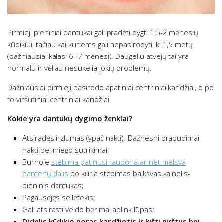
Pirmieji pieniniai dantukai gali pradėti dygti 1,5-2 mėnesių
kūdikiui, tačiau kai kuriems gali nepasirodyti iki 1,5 metų
(dažniausiai kalasi 6 -7 mėnesį). Daugeliu atvejų tai yra
normalu ir vėliau nesukelia jokių problemų.
Dažniausiai pirmieji pasirodo apatiniai centriniai kandžiai, o po
to viršutiniai centriniai kandžiai.
Kokie yra dantukų dygimo ženklai?
Atsiradęs irzlumas (ypač naktį). Dažnesni prabudimai
naktį bei miego sutrikimai;
Burnoje
stebima patinusi raudona ar net melsva
dantenų dalis
po kuria stebimas balkšvas kalnelis-
pieninis dantukas;
Pagausėjęs seilėtekis;
Gali atsirasti veido bėrimai aplink lūpas;
Didelis kūdikio noras kandžiotis ir kišti pirštus bei