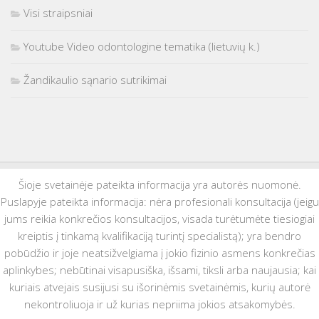
Visi straipsniai
Youtube Video odontologine tematika (lietuvių k.)
Žandikaulio sąnario sutrikimai
Šioje svetainėje pateikta informacija yra autorės nuomonė.
Puslapyje pateikta informacija: nėra profesionali konsultacija (jeigu
jums reikia konkrečios konsultacijos, visada turėtumėte tiesiogiai
kreiptis į tinkamą kvalifikaciją turintį specialistą); yra bendro
pobūdžio ir joje neatsižvelgiama į jokio fizinio asmens konkrečias
aplinkybes; nebūtinai visapusiška, išsami, tiksli arba naujausia; kai
kuriais atvejais susijusi su išorinėmis svetainėmis, kurių autorė
nekontroliuoja ir už kurias nepriima jokios atsakomybės.