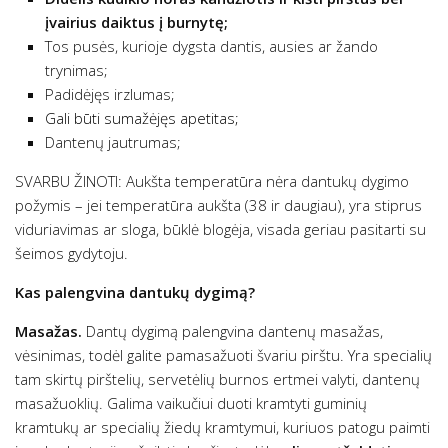
įvairius daiktus į burnytę;
Tos pusės, kurioje dygsta dantis, ausies ar žando
trynimas;
Padidėjęs irzlumas;
Gali būti sumažėjęs apetitas;
Dantenų jautrumas;
SVARBU ŽINOTI: Aukšta temperatūra nėra dantukų dygimo
požymis – jei temperatūra aukšta (38 ir daugiau), yra stiprus
viduriavimas ar sloga, būklė blogėja, visada geriau pasitarti su
šeimos gydytoju.
Kas palengvina dantukų dygimą?
Masažas.
Dantų dygimą palengvina dantenų masažas,
vėsinimas, todėl galite pamasažuoti švariu pirštu. Yra specialių
tam skirtų pirštelių, servetėlių burnos ertmei valyti, dantenų
masažuoklių. Galima vaikučiui duoti kramtyti guminių
kramtukų ar specialių žiedų kramtymui, kuriuos patogu paimti