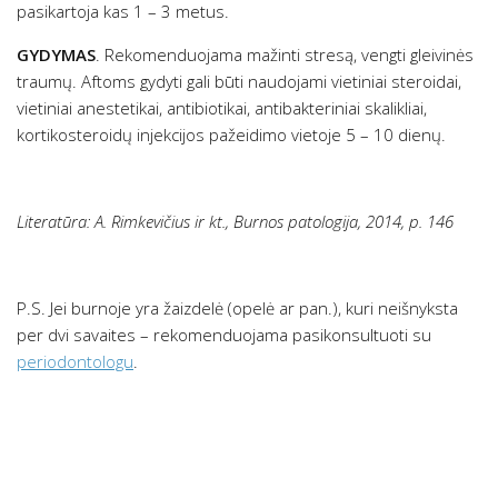
pasikartoja kas 1 – 3 metus.
GYDYMAS
. Rekomenduojama mažinti stresą, vengti gleivinės
traumų. Aftoms gydyti gali būti naudojami vietiniai steroidai,
vietiniai anestetikai, antibiotikai, antibakteriniai skalikliai,
kortikosteroidų injekcijos pažeidimo vietoje 5 – 10 dienų.
Literatūra: A. Rimkevičius ir kt., Burnos patologija, 2014, p. 146
P.S. Jei burnoje yra žaizdelė (opelė ar pan.), kuri neišnyksta
per dvi savaites – rekomenduojama pasikonsultuoti su
periodontologu
.