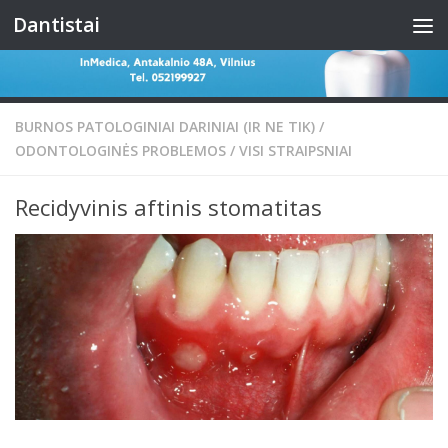
Dantistai
Skip to content
BURNOS PATOLOGINIAI DARINIAI (IR NE TIK)
/
ODONTOLOGINĖS PROBLEMOS
/
VISI STRAIPSNIAI
Recidyvinis aftinis stomatitas