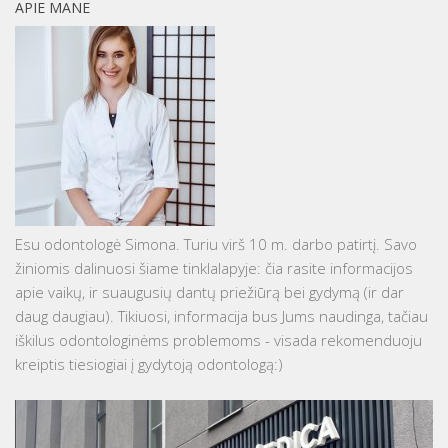
APIE MANE
Esu odontologė Simona. Turiu virš 10 m. darbo patirtį. Savo
žiniomis dalinuosi šiame tinklalapyje: čia rasite informacijos
apie vaikų, ir suaugusių dantų priežiūrą bei gydymą (ir dar
daug daugiau). Tikiuosi, informacija bus Jums naudinga, tačiau
iškilus odontologinėms problemoms - visada rekomenduoju
kreiptis tiesiogiai į gydytoją odontologą:)