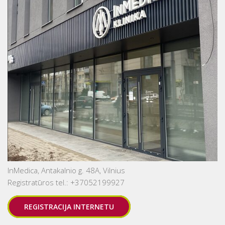
InMedica, Antakalnio g. 48A, Vilnius
Registratūros tel.: +37052199927
REGISTRACIJA INTERNETU