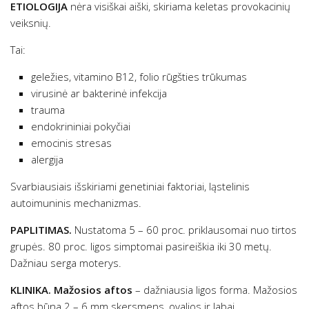
ETIOLOGIJA
nėra visiškai aiški, skiriama keletas provokacinių
veiksnių.
Tai:
geležies, vitamino B12, folio rūgšties trūkumas
virusinė ar bakterinė infekcija
trauma
endokrininiai pokyčiai
emocinis stresas
alergija
Svarbiausiais išskiriami genetiniai faktoriai, ląstelinis
autoimuninis mechanizmas.
PAPLITIMAS.
Nustatoma 5 – 60 proc. priklausomai nuo tirtos
grupės. 80 proc. ligos simptomai pasireiškia iki 30 metų.
Dažniau serga moterys.
KLINIKA. Mažosios aftos
– dažniausia ligos forma. Mažosios
aftos būna 2 – 6 mm skersmens, ovalios ir labai