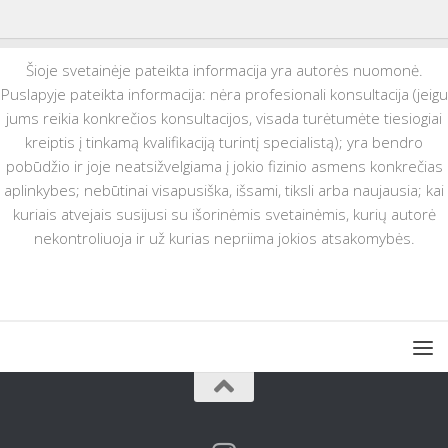
Šioje svetainėje pateikta informacija yra autorės nuomonė.
Puslapyje pateikta informacija: nėra profesionali konsultacija (jeigu
jums reikia konkrečios konsultacijos, visada turėtumėte tiesiogiai
kreiptis į tinkamą kvalifikaciją turintį specialistą); yra bendro
pobūdžio ir joje neatsižvelgiama į jokio fizinio asmens konkrečias
aplinkybes; nebūtinai visapusiška, išsami, tiksli arba naujausia; kai
kuriais atvejais susijusi su išorinėmis svetainėmis, kurių autorė
nekontroliuoja ir už kurias nepriima jokios atsakomybės.