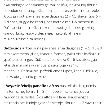
skausmingos, dengiamos gelsvai balkšvų nekrozinių fibrino
pseudomembranų, aiškių ribų, apsuptos eritemine aureole.
Aftos gali būti pavienės arba dauginės (2 – 6), išliekančios 5 –
8 dienas, sugyja be randų, pasikartoja kas 1-5 mėnesius.
Dažniausiai pasireiškia nekeratinizuotoje burnos gleivinėje
(žandų, lūpų, liežuvio gleivinėje, mukolabialinėje ir
mukobukalinėje raukšlėje).
Didžiosios aftos
būna pavienės arba dauginės (1 – 5) 10-20
mm skersmens, gilios, kraterio formos, pakilusiais kraštais ir
ypač skausmingos. Didžios aftos išlieka 3 – 6 savaites, gyja
lėtai, dažnai palieka randus, pasikartoja kas 1-3
mėnesius. Dažniausiai pažeidžiamos lūpos, žandų, liežuvio,
minkštojo gomurio gleivinė.
Į
Herpes
infekciją panašios aftos
pasireiškia dauginėmis
mažomis, negiliomis 1 – 3 mm opelėmis, kurias juosia
raudonos aureolės. Šios aftos yra labai skausmingos,
atsiranda bet kurioje gleivinės vietoje, išbūna 1 – 2 savaites ir