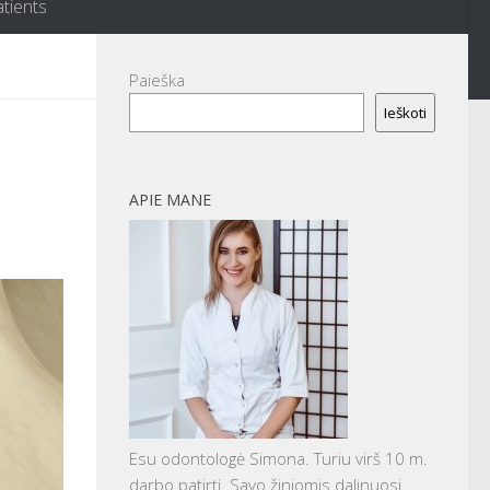
atients
Paieška
Ieškoti
APIE MANE
Esu odontologė Simona. Turiu virš 10 m.
darbo patirtį. Savo žiniomis dalinuosi