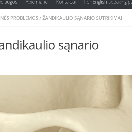
aslaugos
Apie mane
Kontaktai
For English-speaking p
NĖS PROBLEMOS
/
ŽANDIKAULIO SĄNARIO SUTRIKIMAI
žandikaulio sąnario