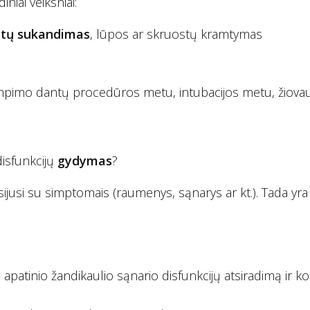
iniai veiksniai:
ntų sukandimas
, lūpos ar skruostų kramtymas
empimo dantų procedūros metu, intubacijos metu, žiovau
disfunkcijų
gydymas
?
susijusi su simptomais (raumenys, sąnarys ar kt.). Tada yra
 apatinio žandikaulio sąnario disfunkcijų atsiradimą ir ko