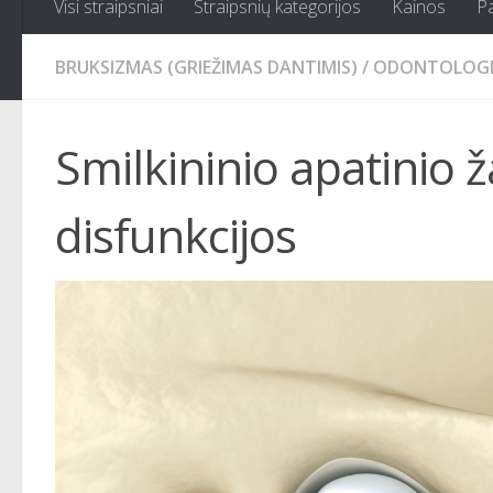
Visi straipsniai
Straipsnių kategorijos
Kainos
P
BRUKSIZMAS (GRIEŽIMAS DANTIMIS)
/
ODONTOLOGI
Smilkininio apatinio 
disfunkcijos