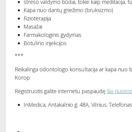
streso valdymo būdai, tokie kaip meditacija, fi
Kapa nuo dantų griežimo (bruksizmo)
Fizioterapija
Masažai
Farmakologinis gydymas
Botulino injekcijos
***
Reikalinga odontologo konsultacija ar kapa nuo b
Korop:
Registruotis galite internetu paspaudę
šią nuoro
InMedica, Antakalnio g. 48A, Vilnius. Telefonas 