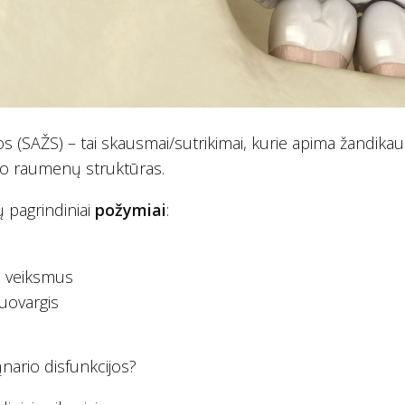
os (SAŽS) – tai skausmai/sutrikimai, kurie apima žandikau
lo raumenų struktūras.
ų pagrindiniai
požymiai
:
us veiksmus
ovargis
ąnario disfunkcijos?