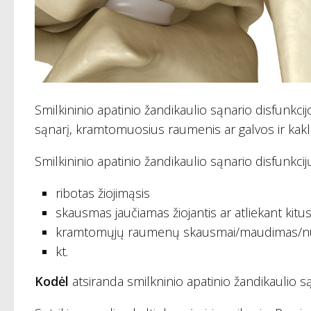
Smilkininio apatinio žandikaulio sąnario disfunkcij
sąnarį, kramtomuosius raumenis ar galvos ir kak
Smilkininio apatinio žandikaulio sąnario disfunkcij
ribotas žiojimąsis
skausmas jaučiamas žiojantis ar atliekant kit
kramtomųjų raumenų skausmai/maudimas/nu
kt.
Kodėl
atsiranda smilkninio apatinio žandikaulio s