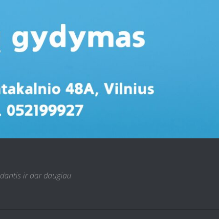
 dantis ir dar daugiau