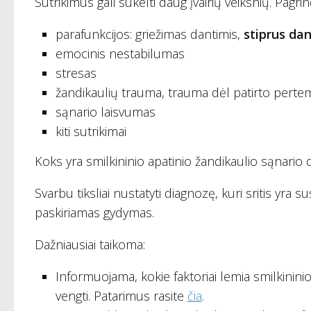
Sutrikimus gali sukelti daug įvairių veiksnių. Pagrind
parafunkcijos: griežimas dantimis,
stiprus da
emocinis nestabilumas
stresas
žandikaulių trauma, trauma dėl patirto pert
sąnario laisvumas
kiti sutrikimai
Koks yra smilkininio apatinio žandikaulio sąnario 
Svarbu tiksliai nustatyti diagnozę, kuri sritis yra 
paskiriamas gydymas.
Dažniausiai taikoma:
Informuojama, kokie faktoriai lemia smilkininio
vengti. Patarimus rasite
čia
.