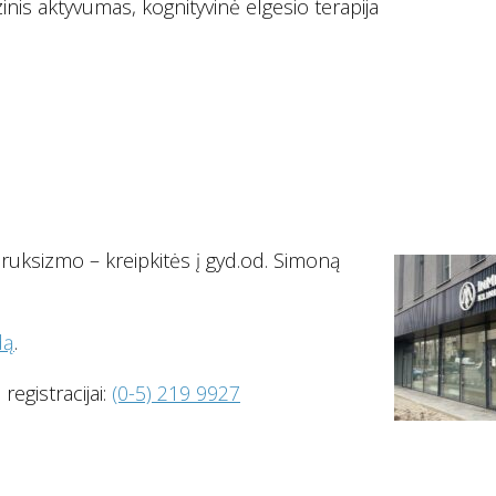
zinis aktyvumas, kognityvinė elgesio terapija
ruksizmo – kreipkitės į gyd.od. Simoną
dą
.
registracijai:
(0-5) 219 9927