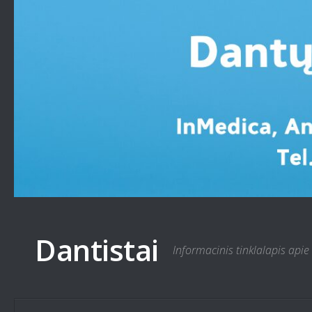
Skip to content
Dantistai
Informacinis tinklalapis apie