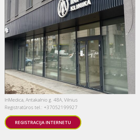
InMedica, Antakalnio g. 48A, Vilnius
Registratūros tel.: +37052199927
REGISTRACIJA INTERNETU