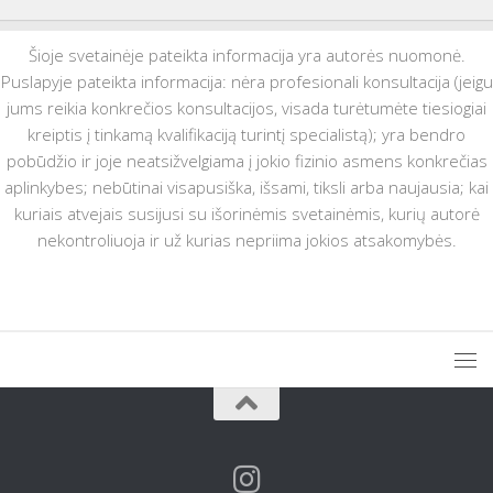
Šioje svetainėje pateikta informacija yra autorės nuomonė.
Puslapyje pateikta informacija: nėra profesionali konsultacija (jeigu
jums reikia konkrečios konsultacijos, visada turėtumėte tiesiogiai
kreiptis į tinkamą kvalifikaciją turintį specialistą); yra bendro
pobūdžio ir joje neatsižvelgiama į jokio fizinio asmens konkrečias
aplinkybes; nebūtinai visapusiška, išsami, tiksli arba naujausia; kai
kuriais atvejais susijusi su išorinėmis svetainėmis, kurių autorė
nekontroliuoja ir už kurias nepriima jokios atsakomybės.