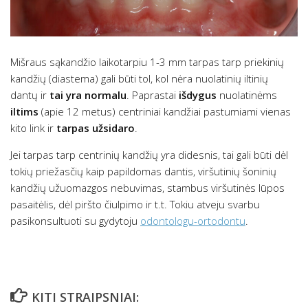
Mišraus sąkandžio laikotarpiu 1-3 mm tarpas tarp priekinių
kandžių (diastema) gali būti tol, kol nėra nuolatinių iltinių
dantų ir
tai yra normalu
. Paprastai
išdygus
nuolatinėms
iltims
(apie 12 metus) centriniai kandžiai pastumiami vienas
kito link ir
tarpas užsidaro
.
Jei tarpas tarp centrinių kandžių yra didesnis, tai gali būti dėl
tokių priežasčių kaip papildomas dantis, viršutinių šoninių
kandžių užuomazgos nebuvimas, stambus viršutinės lūpos
pasaitėlis, dėl piršto čiulpimo ir t.t. Tokiu atveju svarbu
pasikonsultuoti su gydytoju
odontologu-ortodontu
.
KITI STRAIPSNIAI: