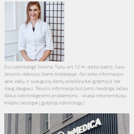
Esu odontologė Simona. Turiu virš 10 m. darbo patirtį. Savo
žiniomis dalinuosi šiame tinklalapyje: čia rasite informacijos
apie vaikų, ir suaugusių dantų priežiūrą bei gydymą (ir dar
daug daugiau). Tikiuosi, informacija bus Jums naudinga, tačiau
iškilus odontologinėms problemoms - visada rekomenduoju
kreiptis tiesiogiai į gydytoją odontologą:)