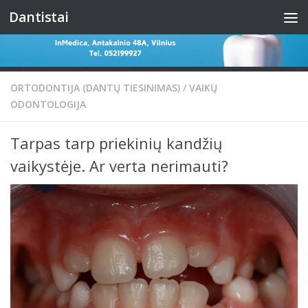
Dantistai
Skip to content
ORTODONTIJA (DANTŲ TIESINIMAS)
/
VAIKŲ
ODONTOLOGIJA
Tarpas tarp priekinių kandžių
vaikystėje. Ar verta nerimauti?