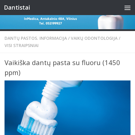
Dantistai
Skip to content
DANTŲ PASTOS. INFORMACIJA
/
VAIKŲ ODONTOLOGIJA
/
VISI STRAIPSNIAI
Vaikiška dantų pasta su fluoru (1450
ppm)