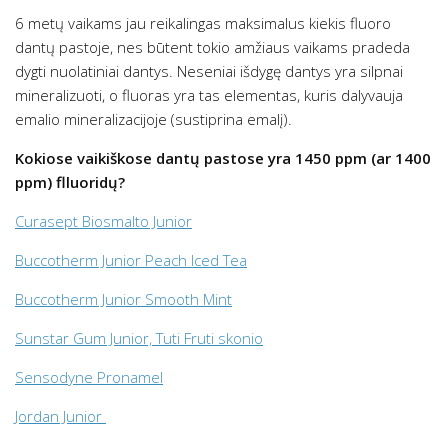
6 metų vaikams jau reikalingas maksimalus kiekis fluoro
dantų pastoje, nes būtent tokio amžiaus vaikams pradeda
dygti nuolatiniai dantys. Neseniai išdygę dantys yra silpnai
mineralizuoti, o fluoras yra tas elementas, kuris dalyvauja
emalio mineralizacijoje (sustiprina emalį).
Kokiose vaikiškose dantų pastose yra 1450 ppm (ar 1400
ppm) flluoridų?
Curasept Biosmalto Junior
Buccotherm Junior Peach Iced Tea
Buccotherm Junior Smooth Mint
Sunstar Gum Junior, Tuti Fruti skonio
Sensodyne Pronamel
Jordan Junior