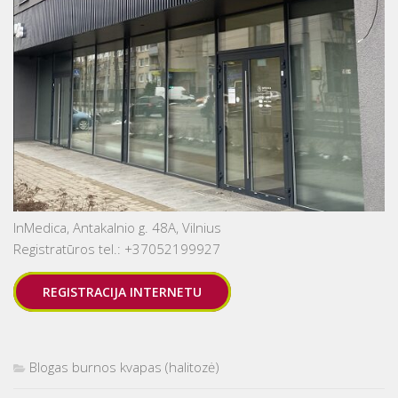
InMedica, Antakalnio g. 48A, Vilnius
Registratūros tel.: +37052199927
REGISTRACIJA INTERNETU
Blogas burnos kvapas (halitozė)