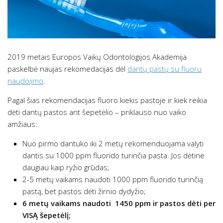
2019 metais Europos Vaikų Odontologijos Akademija
paskelbė naujas rekomedacijas dėl
dantų pastų su fluoru
naudojimo
.
Pagal šias rekomendacijas fluoro kiekis pastoje ir kiek reikia
dėti dantų pastos ant šepetėlio – priklauso nuo vaiko
amžiaus:
Nuo pirmo dantuko iki 2 metų rekomenduojama valyti
dantis su 1000 ppm fluorido turinčia pasta. Jos dėtine
daugiau kaip ryžio grūdas;
2-5 metų vaikams naudoti 1000 ppm fluorido turinčią
pastą, bet pastos dėti žirnio dydyžio;
6 metų vaikams naudoti 1450 ppm ir pastos dėti per
VISĄ šepetėlį;