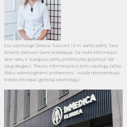
Esu odontologė Simona. Turiu virš 10 m. darbo patirtį. Savo
žiniomis dalinuosi šiame tinklalapyje: čia rasite informacijos
apie vaikų, ir suaugusių dantų priežiūrą bei gydymą (ir dar
daug daugiau). Tikiuosi, informacija bus Jums naudinga, tačiau
iškilus odontologinėms problemoms - visada rekomenduoju
kreiptis tiesiogiai į gydytoją odontologą:)