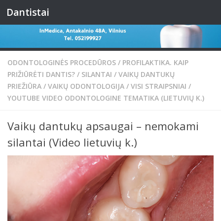
Dantistai
Skip to content
ODONTOLOGINĖS PROCEDŪROS
/
PROFILAKTIKA. KAIP
PRIŽIŪRĖTI DANTIS?
/
SILANTAI
/
VAIKŲ DANTUKŲ
PRIEŽIŪRA
/
VAIKŲ ODONTOLOGIJA
/
VISI STRAIPSNIAI
/
YOUTUBE VIDEO ODONTOLOGINE TEMATIKA (LIETUVIŲ K.)
Vaikų dantukų apsaugai – nemokami
silantai (Video lietuvių k.)