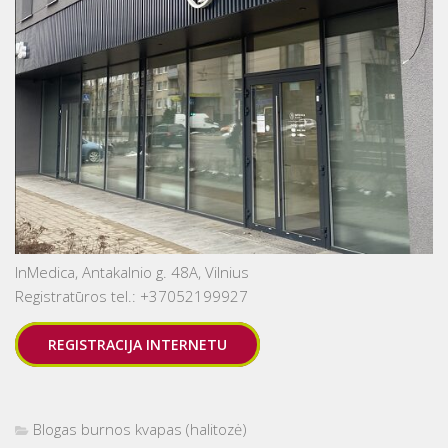
InMedica, Antakalnio g. 48A, Vilnius
Registratūros tel.: +37052199927
REGISTRACIJA INTERNETU
Blogas burnos kvapas (halitozė)