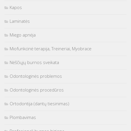
Kapos
Laminatės
Miego apnėja
Miofunkcinė terapija, Treineriai, Myobrace
Nėščiųjų burnos sveikata
Odontologinės problemos
Odontologinės procedūros
Ortodontija (dantų tiesinimas)
Plombavimas
Profesionali burnos higiena