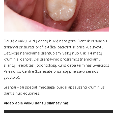
Daugėja vaikų, kurių dantų būklė nėra gera. Dantukus svarbu
tinkamai prižiūrėti, profilaktiškai patikrinti ir prireikus gydyti.
Lietuvoje nemokamai silantuojami vaikų nuo 6 iki 14 metų
krūminiai dantys. Dėl silantavimo programos (nemokamų
silantų) kreipkitės į odontologą, kuris dirba Pirminės Sveikatos
Priežiūros Centre (kur esate prisirašę prie savo šeimos
gydytojo).
Silantai – tai speciali medžiaga, puikiai apsauganti krūminius
dantis nuo ėduonies.
Video apie vaikų dantų silantavimą: