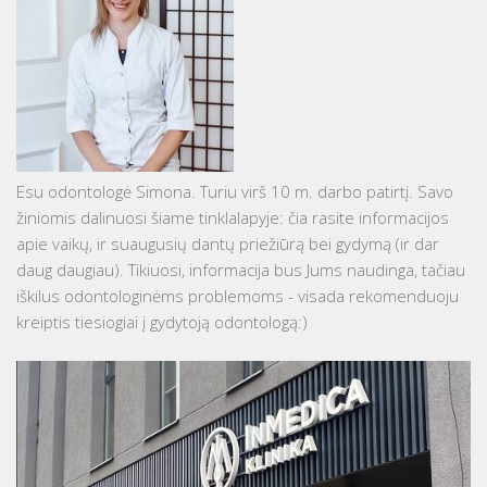
Esu odontologė Simona. Turiu virš 10 m. darbo patirtį. Savo
žiniomis dalinuosi šiame tinklalapyje: čia rasite informacijos
apie vaikų, ir suaugusių dantų priežiūrą bei gydymą (ir dar
daug daugiau). Tikiuosi, informacija bus Jums naudinga, tačiau
iškilus odontologinėms problemoms - visada rekomenduoju
kreiptis tiesiogiai į gydytoją odontologą:)