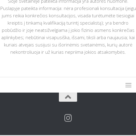
Šioje svetainėje pateikta informacija yra autorės nuomonė.
Puslapyje pateikta informacija: nėra profesionali konsultacija (jeigu
jums reikia konkrečios konsultacijos, visada turėtumėte tiesiogiai
kreiptis į tinkamą kvalifikaciją turintį specialistą); yra bendro
pobūdžio ir joje neatsižvelgiama į jokio fizinio asmens konkrečias
aplinkybes; nebūtinai visapusiška, išsami, tiksli arba naujausia; kai
kuriais atvejais susijusi su išorinėmis svetainėmis, kurių autorė
nekontroliuoja ir už kurias nepriima jokios atsakomybės.