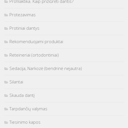
Profilaktika. Kaip prižiūrėti dantis?
Protezavimas
Protiniai dantys
Rekomenduojami produktai
Reteineriai (ortodontiniai)
Sedacija, Narkozė (bendrinė nejautra)
Silantai
Skauda dantį
Tarpdančių valymas
Tiesinimo kapos