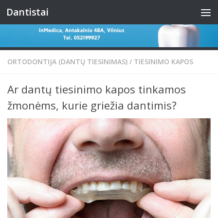
Dantistai
Skip to content
ORTODONTIJA (DANTŲ TIESINIMAS)
/
TIESINIMO KAPOS
Ar dantų tiesinimo kapos tinkamos
žmonėms, kurie griežia dantimis?