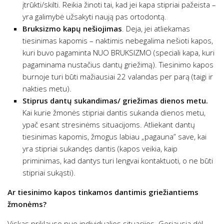
įtrūkti/skilti. Reikia žinoti tai, kad jei kapa stipriai pažeista –
yra galimybė užsakyti naują pas ortodontą.
Bruksizmo kapų nešiojimas
. Deja, jei atliekamas
tiesinimas kapomis – naktimis nebegalima nešioti kapos,
kuri buvo pagaminta NUO BRUKSIZMO (speciali kapa, kuri
pagaminama nustačius dantų griežimą). Tiesinimo kapos
burnoje turi būti mažiausiai 22 valandas per parą (taigi ir
nakties metu).
Stiprus dantų sukandimas/ griežimas dienos metu.
Kai kurie žmonės stipriai dantis sukanda dienos metu,
ypač esant stresinėms situacijoms. Atliekant dantų
tiesinimas kapomis, žmogus labiau „pagauna” save, kai
yra stipriai sukandęs dantis (kapos veikia, kaip
priminimas, kad dantys turi lengvai kontaktuoti, o ne būti
stipriai sukąsti).
Ar tiesinimo kapos
tinkamos
dantimis griežiantiems
žmonėms?
Viskas priklauso nuo individualios situacijos. Geriausia dėl