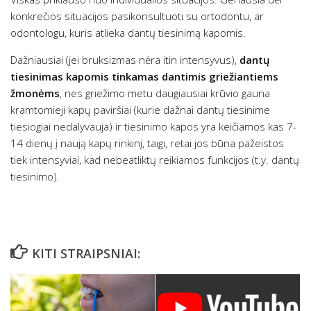
konkrečios situacijos pasikonsultuoti su ortodontu, ar
odontologu, kuris atlieka dantų tiesinimą kapomis.
Dažniausiai (jei bruksizmas nėra itin intensyvus),
dantų
tiesinimas kapomis tinkamas dantimis griežiantiems
žmonėms
, nes griežimo metu daugiausiai krūvio gauna
kramtomieji kapų paviršiai (kurie dažnai dantų tiesinime
tiesiogiai nedalyvauja) ir tiesinimo kapos yra keičiamos kas 7-
14 dienų į naują kapų rinkinį, taigi, retai jos būna pažeistos
tiek intensyviai, kad nebeatliktų reikiamos funkcijos (t.y. dantų
tiesinimo).
KITI STRAIPSNIAI: