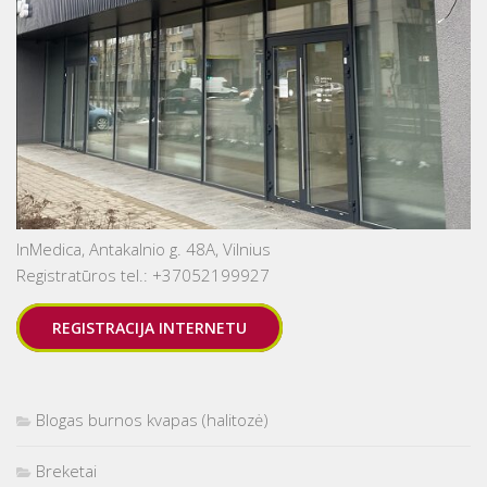
InMedica, Antakalnio g. 48A, Vilnius
Registratūros tel.: +37052199927
REGISTRACIJA INTERNETU
Blogas burnos kvapas (halitozė)
Breketai