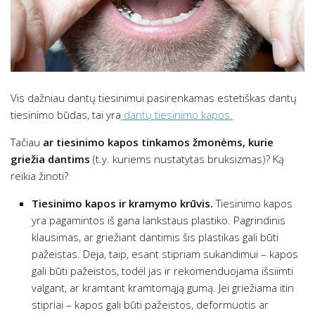
Vis dažniau dantų tiesinimui pasirenkamas estetiškas dantų
tiesinimo būdas, tai yra
dantų tiesinimo kapos.
Tačiau
ar tiesinimo kapos tinkamos žmonėms, kurie
griežia dantims
(t.y. kuriems nustatytas bruksizmas)? Ką
reikia žinoti?
Tiesinimo kapos ir kramymo krūvis.
Tiesinimo kapos
yra pagamintos iš gana lankstaus plastiko. Pagrindinis
klausimas, ar griežiant dantimis šis plastikas gali būti
pažeistas. Deja, taip, esant stipriam sukandimui – kapos
gali būti pažeistos, todėl jas ir rekomenduojama išsiimti
valgant, ar kramtant kramtomąją gumą. Jei griežiama itin
stipriai – kapos gali būti pažeistos, deformuotis ar