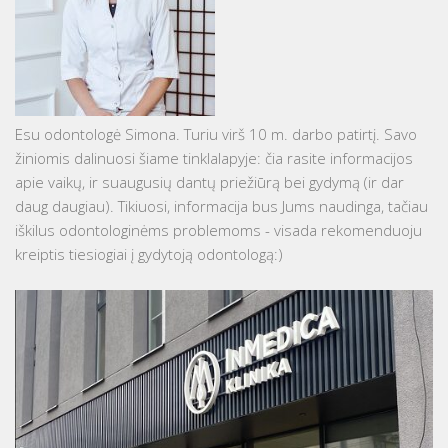
Esu odontologė Simona. Turiu virš 10 m. darbo patirtį. Savo
žiniomis dalinuosi šiame tinklalapyje: čia rasite informacijos
apie vaikų, ir suaugusių dantų priežiūrą bei gydymą (ir dar
daug daugiau). Tikiuosi, informacija bus Jums naudinga, tačiau
iškilus odontologinėms problemoms - visada rekomenduoju
kreiptis tiesiogiai į gydytoją odontologą:)