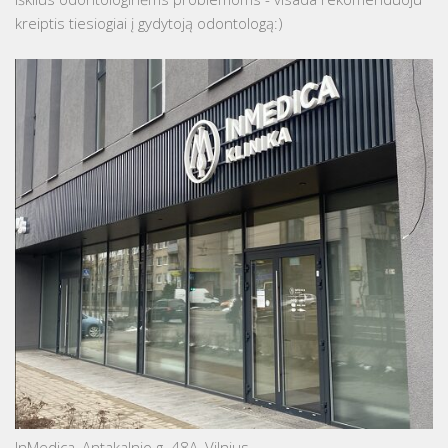
kreiptis tiesiogiai į gydytoją odontologą:)
InMedica, Antakalnio g. 48A, Vilnius