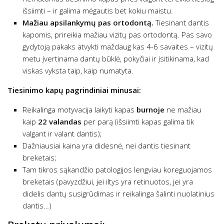
išsiimti – ir galima mėgautis bet kokiu maistu.
Mažiau apsilankymų pas ortodontą.
Tiesinant dantis
kapomis, prireikia mažiau vizitų pas ortodontą. Pas savo
gydytoją pakaks atvykti maždaug kas 4-6 savaites – vizitų
metu įvertinama dantų būklė, pokyčiai ir įsitikinama, kad
viskas vyksta taip, kaip numatyta.
Tiesinimo kapų pagrindiniai minusai:
Reikalinga motyvacija laikyti kapas
burnoje
ne mažiau
kaip
22 valandas
per parą (išsiimti kapas galima tik
valgant ir valant dantis);
Dažniausiai kaina yra didesnė, nei dantis tiesinant
breketais;
Tam tikros sąkandžio patologijos lengviau koreguojamos
breketais (pavyzdžiui, jei iltys yra retinuotos, jei yra
didelis dantų susigrūdimas ir reikalinga šalinti nuolatinius
dantis…)