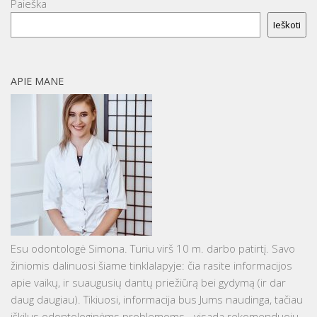
Paieška
Ieškoti
APIE MANE
Esu odontologė Simona. Turiu virš 10 m. darbo patirtį. Savo
žiniomis dalinuosi šiame tinklalapyje: čia rasite informacijos
apie vaikų, ir suaugusių dantų priežiūrą bei gydymą (ir dar
daug daugiau). Tikiuosi, informacija bus Jums naudinga, tačiau
iškilus odontologinėms problemoms - visada rekomenduoju