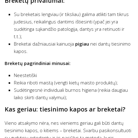
Breketų privalumai:
Su breketais lengviau (ir tiksliau) galima atlikti tam tikrus
judesius, reikalingus dantims ištiesinti (ypač jei yra
sudėtinga sąkandžio patologija, dantys yra retinuoti ir
t.t.);
Breketai dažniausiai kainuoja
pigiau
nei dantų tiesinimo
kapos.
Breketų pagrindiniai minusai:
Neestetiški
Reikia riboti maistą (vengti kietų maisto produktų);
Sudėtingesnė individuali burnos higiena (reikia daugiau
laiko skirti dantų valymui);
Kas geriau: tiesinimo kapos ar breketai?
Vieno atsakymo nėra, nes vieniems geriau gali būti dantų
tiesinimo kapos, o kitiems – breketai. Svarbu pasikonsultuoti
su gydytoju ortodontu ir jis pasiūlys tą metodą, kuris