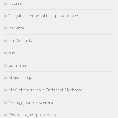
Fluoras
Gingivitas, periodontitas ("paradontozė")
Implantai
Jautrūs dantys
Kapos
Laminatės
Miego apnėja
Miofunkcinė terapija, Treineriai, Myobrace
Nėščiųjų burnos sveikata
Odontologinės problemos