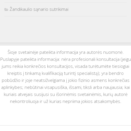
Žandikaulio sąnario sutrikimai
Šioje svetainėje pateikta informacija yra autorės nuomonė.
Puslapyje pateikta informacija: nėra profesionali konsultacija (jeigu
jums reikia konkrečios konsultacijos, visada turėtumėte tiesiogiai
kreiptis į tinkamą kvalifikaciją turintį specialistą); yra bendro
pobūdžio ir joje neatsižvelgiama į jokio fizinio asmens konkrečias
aplinkybes; nebūtinai visapusiška, išsami, tiksli arba naujausia; kai
kuriais atvejais susijusi su išorinėmis svetainėmis, kurių autorė
nekontroliuoja ir už kurias nepriima jokios atsakomybės.