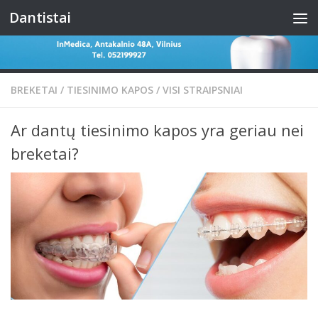
Dantistai
Skip to content
BREKETAI
/
TIESINIMO KAPOS
/
VISI STRAIPSNIAI
Ar dantų tiesinimo kapos yra geriau nei
breketai?