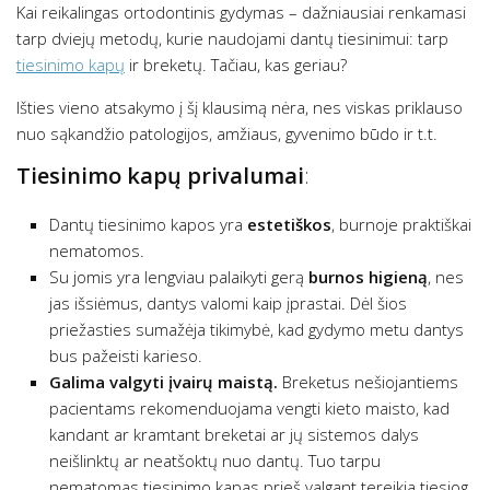
Kai reikalingas ortodontinis gydymas – dažniausiai renkamasi
tarp dviejų metodų, kurie naudojami dantų tiesinimui: tarp
tiesinimo kapų
ir breketų. Tačiau, kas geriau?
Išties vieno atsakymo į šį klausimą nėra, nes viskas priklauso
nuo sąkandžio patologijos, amžiaus, gyvenimo būdo ir t.t.
Tiesinimo kapų privalumai
:
Dantų tiesinimo kapos yra
estetiškos
, burnoje praktiškai
nematomos.
Su jomis yra lengviau palaikyti gerą
burnos higieną
, nes
jas išsiėmus, dantys valomi kaip įprastai. Dėl šios
priežasties sumažėja tikimybė, kad gydymo metu dantys
bus pažeisti karieso.
Galima valgyti įvairų maistą.
Breketus nešiojantiems
pacientams rekomenduojama vengti kieto maisto, kad
kandant ar kramtant breketai ar jų sistemos dalys
neišlinktų ar neatšoktų nuo dantų. Tuo tarpu
nematomas tiesinimo kapas prieš valgant tereikia tiesiog