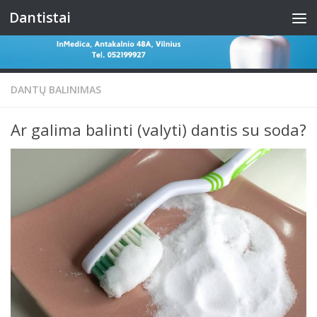
Dantistai
Skip to content
DANTŲ BALINIMAS
Ar galima balinti (valyti) dantis su soda?