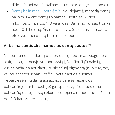
didesnė, nei dantis balinant su peroksido geliu kapose).
Dantų balinimas juostelėmis
. Naudojant šį metodą dantų
balinimui – ant dantų lipinamos juostelės, kurios
laikomos prilipintos 1-3 valandas. Balinimo kursas trunka
nuo 10-14 dienų. Šis metodas yra (dažniausiai) mažiau
efektyvus nei dantų balinimas kapomis.
Ar balina dantis „balinamosios dantų pastos”?
Ne, balinamosios dantų pastos dantų nebalina. Daugumoje
tokių pastų sudėtyje yra abrazyvių („šveičiančių”) dalelių,
kurios pašalina ant dantų susidariusį pigmentą (nuo rūkymo,
kavos, arbatos ir pan.), tačiau pats danties audinys
nepašviesėja. Kadangi abrazyvios dalelės (esančios
balinančioje dantų pastoje) gali „pabraižyti” danties emalį –
balinančią dantų pastą rekomenduojama naudoti ne dažniau
nei 2-3 kartus per savaitę.