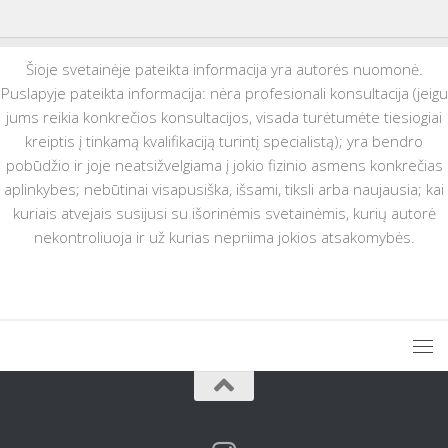
Šioje svetainėje pateikta informacija yra autorės nuomonė.
Puslapyje pateikta informacija: nėra profesionali konsultacija (jeigu
jums reikia konkrečios konsultacijos, visada turėtumėte tiesiogiai
kreiptis į tinkamą kvalifikaciją turintį specialistą); yra bendro
pobūdžio ir joje neatsižvelgiama į jokio fizinio asmens konkrečias
aplinkybes; nebūtinai visapusiška, išsami, tiksli arba naujausia; kai
kuriais atvejais susijusi su išorinėmis svetainėmis, kurių autorė
nekontroliuoja ir už kurias nepriima jokios atsakomybės.