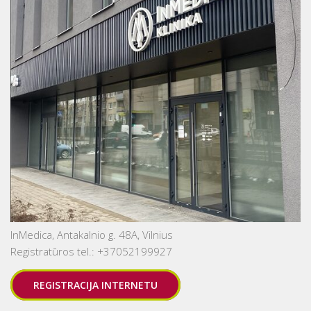
InMedica, Antakalnio g. 48A, Vilnius
Registratūros tel.: +37052199927
REGISTRACIJA INTERNETU