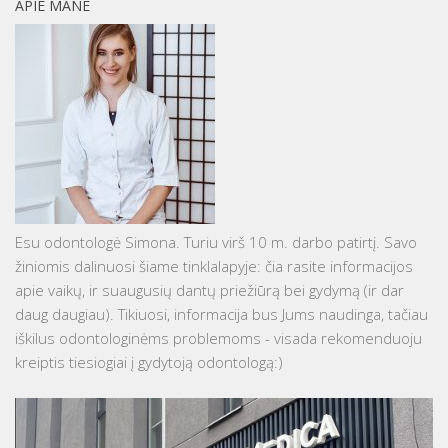
APIE MANE
Esu odontologė Simona. Turiu virš 10 m. darbo patirtį. Savo
žiniomis dalinuosi šiame tinklalapyje: čia rasite informacijos
apie vaikų, ir suaugusių dantų priežiūrą bei gydymą (ir dar
daug daugiau). Tikiuosi, informacija bus Jums naudinga, tačiau
iškilus odontologinėms problemoms - visada rekomenduoju
kreiptis tiesiogiai į gydytoją odontologą:)