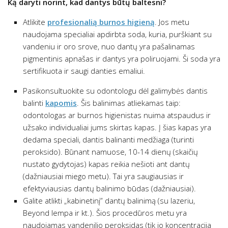
Ką daryti norint, kad dantys būtų baltesni?
Atlikite
profesionalią burnos higieną
. Jos metu
naudojama specialiai apdirbta soda, kuria, purškiant su
vandeniu ir oro srove, nuo dantų yra pašalinamas
pigmentinis apnašas ir dantys yra poliruojami. Ši soda yra
sertifikuota ir saugi danties emaliui.
Pasikonsultuokite su odontologu dėl galimybės dantis
balinti
kapomis
. Šis balinimas atliekamas taip:
odontologas ar burnos higienistas nuima atspaudus ir
užsako individualiai jums skirtas kapas. Į šias kapas yra
dedama speciali, dantis balinanti medžiaga (turinti
peroksido). Būnant namuose, 10-14 dienų (skaičių
nustato gydytojas) kapas reikia nešioti ant dantų
(dažniausiai miego metu). Tai yra saugiausias ir
efektyviausias dantų balinimo būdas (dažniausiai).
Galite atlikti „kabinetinį” dantų balinimą (su lazeriu,
Beyond lempa ir kt.). Šios procedūros metu yra
naudojamas vandenilio peroksidas (tik jo koncentracija