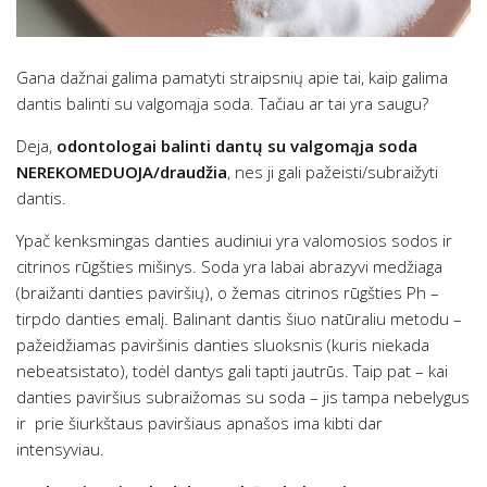
Gana dažnai galima pamatyti straipsnių apie tai, kaip galima
dantis balinti su valgomąja soda. Tačiau ar tai yra saugu?
Deja,
odontologai balinti dantų su valgomąja soda
NEREKOMEDUOJA/draudžia
, nes ji gali pažeisti/subraižyti
dantis.
Ypač kenksmingas danties audiniui yra valomosios sodos ir
citrinos rūgšties mišinys. Soda yra labai abrazyvi medžiaga
(braižanti danties paviršių), o žemas citrinos rūgšties Ph –
tirpdo danties emalį. Balinant dantis šiuo natūraliu metodu –
pažeidžiamas paviršinis danties sluoksnis (kuris niekada
nebeatsistato), todėl dantys gali tapti jautrūs. Taip pat – kai
danties paviršius subraižomas su soda – jis tampa nebelygus
ir prie šiurkštaus paviršiaus apnašos ima kibti dar
intensyviau.