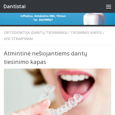
Dantistai
Skip to content
ORTODONTIJA (DANTŲ TIESINIMAS)
/
TIESINIMO KAPOS
/
VISI STRAIPSNIAI
Atmintinė nešiojantiems dantų
tiesinimo kapas