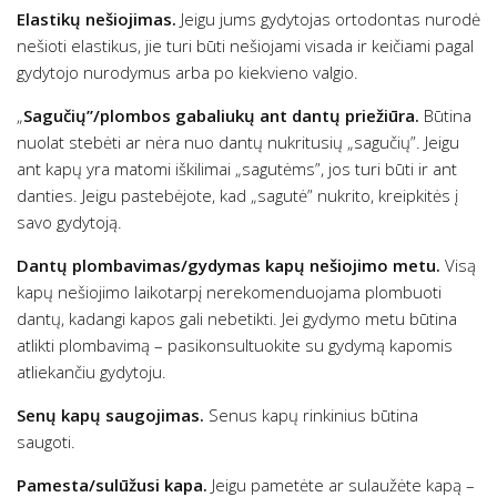
Elastikų nešiojimas.
Jeigu jums gydytojas ortodontas nurodė
nešioti elastikus, jie turi būti nešiojami visada ir keičiami pagal
gydytojo nurodymus arba po kiekvieno valgio.
„
Sagučių”/plombos gabaliukų ant dantų priežiūra.
Būtina
nuolat stebėti ar nėra nuo dantų nukritusių „sagučių”. Jeigu
ant kapų yra matomi iškilimai „sagutėms”, jos turi būti ir ant
danties. Jeigu pastebėjote, kad „sagutė” nukrito, kreipkitės į
savo gydytoją.
Dantų plombavimas/gydymas kapų nešiojimo metu.
Visą
kapų nešiojimo laikotarpį nerekomenduojama plombuoti
dantų, kadangi kapos gali nebetikti. Jei gydymo metu būtina
atlikti plombavimą – pasikonsultuokite su gydymą kapomis
atliekančiu gydytoju.
Senų kapų saugojimas.
Senus kapų rinkinius būtina
saugoti.
Pamesta/sulūžusi kapa.
Jeigu pametėte ar sulaužėte kapą –