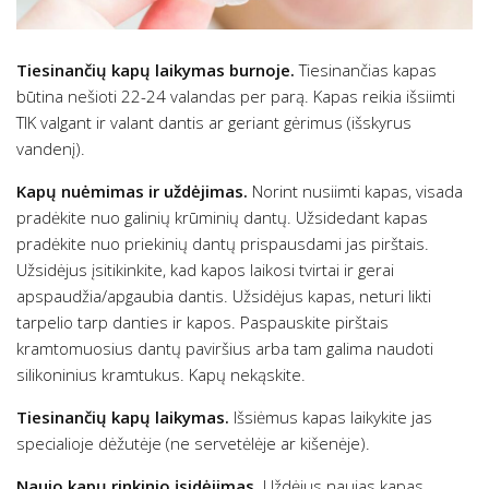
Tiesinančių kapų laikymas burnoje.
Tiesinančias kapas
būtina nešioti 22-24 valandas per parą. Kapas reikia išsiimti
TIK valgant ir valant dantis ar geriant gėrimus (išskyrus
vandenį).
Kapų nuėmimas ir uždėjimas.
Norint nusiimti kapas, visada
pradėkite nuo galinių krūminių dantų. Užsidedant kapas
pradėkite nuo priekinių dantų prispausdami jas pirštais.
Užsidėjus įsitikinkite, kad kapos laikosi tvirtai ir gerai
apspaudžia/apgaubia dantis. Užsidėjus kapas, neturi likti
tarpelio tarp danties ir kapos. Paspauskite pirštais
kramtomuosius dantų paviršius arba tam galima naudoti
silikoninius kramtukus. Kapų nekąskite.
Tiesinančių kapų laikymas.
Išsiėmus kapas laikykite jas
specialioje dėžutėje (ne servetėlėje ar kišenėje).
Naujo kapų rinkinio įsidėjimas.
Uždėjus naujas kapas