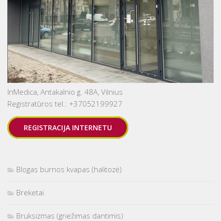
InMedica, Antakalnio g. 48A, Vilnius
Registratūros tel.: +37052199927
REGISTRACIJA INTERNETU
Blogas burnos kvapas (halitozė)
Breketai
Bruksizmas (griežimas dantimis)