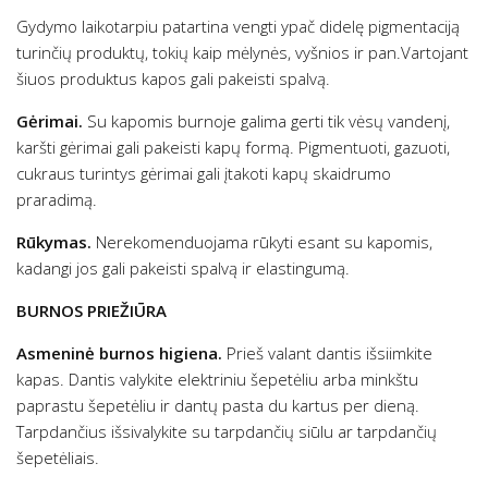
Gydymo laikotarpiu patartina vengti ypač didelę pigmentaciją
turinčių produktų, tokių kaip mėlynės, vyšnios ir pan.Vartojant
šiuos produktus kapos gali pakeisti spalvą.
Gėrimai.
Su kapomis burnoje galima gerti tik vėsų vandenį,
karšti gėrimai gali pakeisti kapų formą. Pigmentuoti, gazuoti,
cukraus turintys gėrimai gali įtakoti kapų skaidrumo
praradimą.
Rūkymas.
Nerekomenduojama rūkyti esant su kapomis,
kadangi jos gali pakeisti spalvą ir elastingumą.
BURNOS PRIEŽIŪRA
Asmeninė burnos higiena.
Prieš valant dantis išsiimkite
kapas. Dantis valykite elektriniu šepetėliu arba minkštu
paprastu šepetėliu ir dantų pasta du kartus per dieną.
Tarpdančius išsivalykite su tarpdančių siūlu ar tarpdančių
šepetėliais.