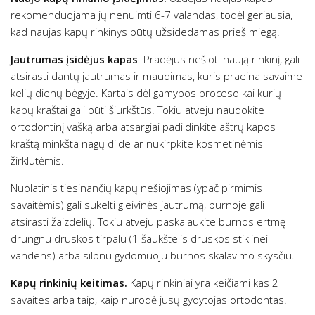
rekomenduojama jų nenuimti 6-7 valandas, todėl geriausia,
kad naujas kapų rinkinys būtų užsidedamas prieš miegą.
Jautrumas įsidėjus kapas
. Pradėjus nešioti naują rinkinį, gali
atsirasti dantų jautrumas ir maudimas, kuris praeina savaime
kelių dienų bėgyje. Kartais dėl gamybos proceso kai kurių
kapų kraštai gali būti šiurkštūs. Tokiu atveju naudokite
ortodontinį vašką arba atsargiai padildinkite aštrų kapos
kraštą minkšta nagų dilde ar nukirpkite kosmetinėmis
žirklutėmis.
Nuolatinis tiesinančių kapų nešiojimas (ypač pirmimis
savaitėmis) gali sukelti gleivinės jautrumą, burnoje gali
atsirasti žaizdelių. Tokiu atveju paskalaukite burnos ertmę
drungnu druskos tirpalu (1 šaukštelis druskos stiklinei
vandens) arba silpnu gydomuoju burnos skalavimo skysčiu.
Kapų rinkinių keitimas.
Kapų rinkiniai yra keičiami kas 2
savaites arba taip, kaip nurodė jūsų gydytojas ortodontas.