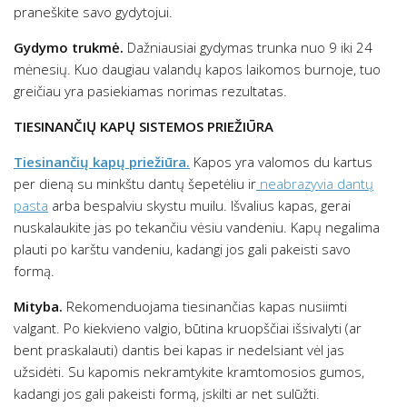
praneškite savo gydytojui.
Gydymo trukmė.
Dažniausiai gydymas trunka nuo 9 iki 24
mėnesių. Kuo daugiau valandų kapos laikomos burnoje, tuo
greičiau yra pasiekiamas norimas rezultatas.
TIESINANČIŲ KAPŲ SISTEMOS PRIEŽIŪRA
Tiesinančių kapų priežiūra.
Kapos yra valomos du kartus
per dieną su minkštu dantų šepetėliu ir
neabrazyvia dantų
pasta
arba bespalviu skystu muilu. Išvalius kapas, gerai
nuskalaukite jas po tekančiu vėsiu vandeniu. Kapų negalima
plauti po karštu vandeniu, kadangi jos gali pakeisti savo
formą.
Mityba.
Rekomenduojama tiesinančias kapas nusiimti
valgant. Po kiekvieno valgio, būtina kruopščiai išsivalyti (ar
bent praskalauti) dantis bei kapas ir nedelsiant vėl jas
užsidėti. Su kapomis nekramtykite kramtomosios gumos,
kadangi jos gali pakeisti formą, įskilti ar net sulūžti.