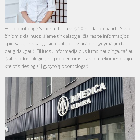
Esu odontologė Simona. Turiu virš 10 m. darbo patirtį. Savo
žiniomis dalinuosi šiame tinklalapyje: čia rasite informacijos
apie vaikų, ir suaugusių dantų priežiūrą bei gydymą (ir dar
daug daugiau). Tikiuosi, informacija bus Jums naudinga, tačiau
iškilus odontologinėms problemoms - visada rekomenduoju
kreiptis tiesiogiai į gydytoją odontologą:)