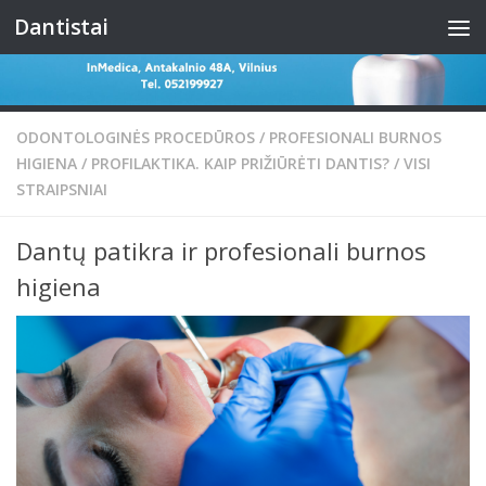
Dantistai
Skip to content
ODONTOLOGINĖS PROCEDŪROS
/
PROFESIONALI BURNOS
HIGIENA
/
PROFILAKTIKA. KAIP PRIŽIŪRĖTI DANTIS?
/
VISI
STRAIPSNIAI
Dantų patikra ir profesionali burnos
higiena