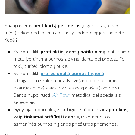
Suaugusiems
bent kartą per metus
(o geriausia, kas 6
mėn.) rekomenduojama apsilankyti odontologijos kabinete.
Kodėl?
Svarbu atlikti
profilaktinį dantų patikrinimą
: patikrinimo
metu įvertinama burnos gleivinė, dantų bei protezų (jei
tokių turite), plombų būklė.
Svarbu atlikti
profesionalią burnos higieną
:
ultragarsiniu skaleriu nuvalyti virš ir po dantenomis
esančias minkštąsias ir kietąsias apnašas (akmenis).
Dantis nupoliruoti
„Air Flow”
metodika, bei specialiais
šepetėliais.
Gydytojas odontologas ar higienistė patars ir
apmokins,
kaip tinkamai prižiūrėti dantis
, rekomenduos
asmeninės burnos higienos priežiūros priemones.