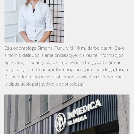
Esu odontologė Simona. Turiu virš 10 m. darbo patirtį. Savo
žiniomis dalinuosi šiame tinklalapyje: čia rasite informacijos
apie vaikų, ir suaugusių dantų priežiūrą bei gydymą (ir dar
daug daugiau). Tikiuosi, informacija bus Jums naudinga, tačiau
iškilus odontologinėms problemoms - visada rekomenduoju
kreiptis tiesiogiai į gydytoją odontologą:)