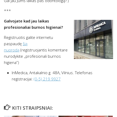
Gal jau Jums laikas pas odontologą?:)
***
Galvojate kad jau laikas
profesionaliai burnos higienai?
Registruotis galite internetu
paspaudę
šią
nuorodą
(registruojantis komentare
nurodykite „profesionali burnos
higiena”)
InMedica, Antakalnio g. 48A, Vilnius. Telefonas
registracijai:
(0-5) 219 9927
KITI STRAIPSNIAI: