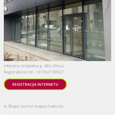
InMedica, Antakalnio g. 48A, Vilnius
Registratūros tel.: +37052199927
REGISTRACIJA INTERNETU
Blogas burnos kvapas (halitozė)