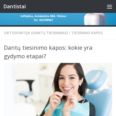
Dantistai
Skip to content
ORTODONTIJA (DANTŲ TIESINIMAS)
/
TIESINIMO KAPOS
Dantų tiesinimo kapos: kokie yra
gydymo etapai?