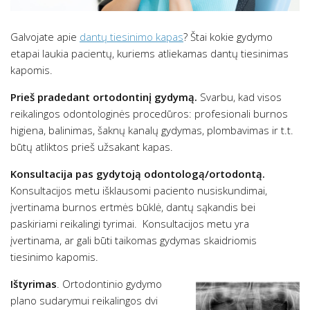
Galvojate apie
dantų tiesinimo kapas
? Štai kokie gydymo
etapai laukia pacientų, kuriems atliekamas dantų tiesinimas
kapomis.
Prieš pradedant ortodontinį gydymą.
Svarbu, kad visos
reikalingos odontologinės procedūros: profesionali burnos
higiena, balinimas, šaknų kanalų gydymas, plombavimas ir t.t.
būtų atliktos prieš užsakant kapas.
Konsultacija pas gydytoją odontologą/ortodontą.
Konsultacijos metu išklausomi paciento nusiskundimai,
įvertinama burnos ertmės būklė, dantų sąkandis bei
paskiriami reikalingi tyrimai. Konsultacijos metu yra
įvertinama, ar gali būti taikomas gydymas skaidriomis
tiesinimo kapomis.
Ištyrimas
. Ortodontinio gydymo
plano sudarymui reikalingos dvi