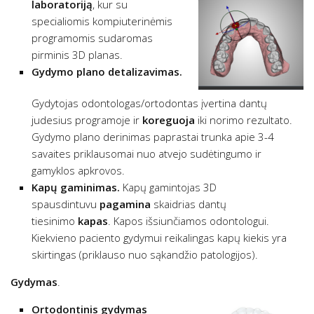
laboratoriją
, kur su
specialiomis kompiuterinėmis
programomis sudaromas
pirminis 3D planas.
Gydymo plano detalizavimas.
Gydytojas odontologas/ortodontas įvertina dantų
judesius programoje ir
koreguoja
iki norimo rezultato.
Gydymo plano derinimas paprastai trunka apie 3-4
savaites priklausomai nuo atvejo sudėtingumo ir
gamyklos apkrovos.
Kapų gaminimas.
Kapų gamintojas 3D
spausdintuvu
pagamina
skaidrias dantų
tiesinimo
kapas
. Kapos išsiunčiamos odontologui.
Kiekvieno paciento gydymui reikalingas kapų kiekis yra
skirtingas (priklauso nuo sąkandžio patologijos).
Gydymas
.
Ortodontinis gydymas