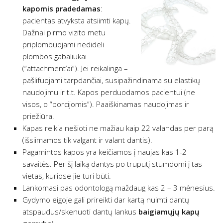
kapomis pradedamas
:
pacientas atvyksta atsiimti kapų.
Dažnai pirmo vizito metu
priplombuojami nedideli
plombos gabaliukai
(“attachment’ai”). Jei reikalinga –
pašlifuojami tarpdančiai, susipažindinama su elastikų
naudojimu ir t.t. Kapos perduodamos pacientui (ne
visos, o “porcijomis”). Paaiškinamas naudojimas ir
priežiūra.
Kapas reikia nešioti ne mažiau kaip 22 valandas per parą
(išsiimamos tik valgant ir valant dantis).
Pagamintos kapos yra keičiamos į naujas kas 1-2
savaitės. Per šį laiką dantys po truputį stumdomi į tas
vietas, kuriose jie turi būti.
Lankomasi pas odontologą maždaug kas 2 – 3 mėnesius.
Gydymo eigoje gali prireikti dar kartą nuimti dantų
atspaudus/skenuoti dantų lankus
baigiamųjų kapų