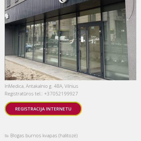
InMedica, Antakalnio g. 48A, Vilnius
Registratūros tel.: +37052199927
REGISTRACIJA INTERNETU
Blogas burnos kvapas (halitozė)