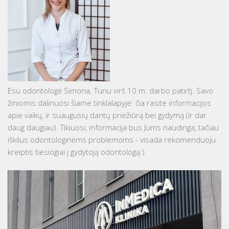
Esu odontologė Simona. Turiu virš 10 m. darbo patirtį. Savo
žiniomis dalinuosi šiame tinklalapyje: čia rasite informacijos
apie vaikų, ir suaugusių dantų priežiūrą bei gydymą (ir dar
daug daugiau). Tikiuosi, informacija bus Jums naudinga, tačiau
iškilus odontologinėms problemoms - visada rekomenduoju
kreiptis tiesiogiai į gydytoją odontologą:)