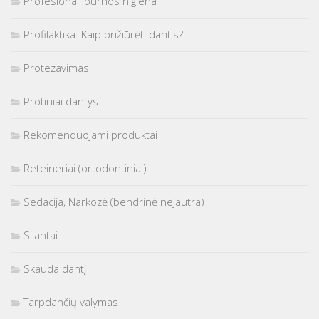
Profesionali burnos higiena
Profilaktika. Kaip prižiūrėti dantis?
Protezavimas
Protiniai dantys
Rekomenduojami produktai
Reteineriai (ortodontiniai)
Sedacija, Narkozė (bendrinė nejautra)
Silantai
Skauda dantį
Tarpdančių valymas