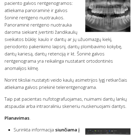
paciento galvos rentgenogramos:
atliekama panoraminė ir galvos
šoninė rentgeno nuotraukos.
Panoraminė rentgeno nuotrauka
daroma siekiant įvertinti žandikaulių
sveikatos būklę: kaulo ir dantų ar jų užuomazgų kiekį,
periodonto pakenkimo laipsnį, dantų plombavimo kokybę,
dantų kariesą, dantų retenciją ir kt. Šoninė galvos
rentgenograma yra reikalinga nustatant ortodontinės
anomalijos kilmę.
Norint tiksliai nustatyti veido kaulų asimetrijos lygį retkarčiais
atliekama galvos priekinė telerentgenograma.
Taip pat pacientas nufotografuojamas, nuimami dantų lankų
atspaudai arba intraoraliniu skeneriu nuskenuojami dantys.
Planavimas
.
Surinkta informacija
siunčiama į