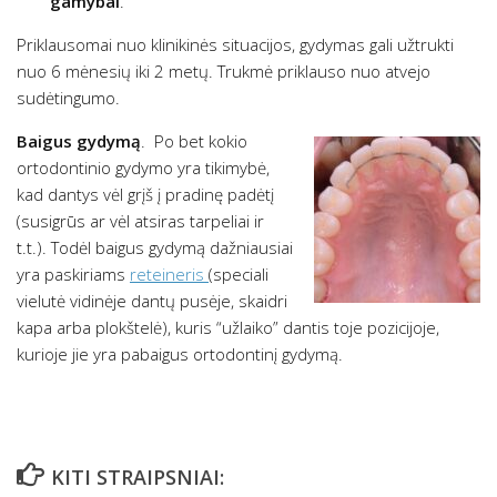
gamybai
.
Priklausomai nuo klinikinės situacijos, gydymas gali užtrukti
nuo 6 mėnesių iki 2 metų. Trukmė priklauso nuo atvejo
sudėtingumo.
Baigus gydymą
. Po bet kokio
ortodontinio gydymo yra tikimybė,
kad dantys vėl grįš į pradinę padėtį
(susigrūs ar vėl atsiras tarpeliai ir
t.t.). Todėl baigus gydymą dažniausiai
yra paskiriams
reteineris
(speciali
vielutė vidinėje dantų pusėje, skaidri
kapa arba plokštelė), kuris “užlaiko” dantis toje pozicijoje,
kurioje jie yra pabaigus ortodontinį gydymą.
KITI STRAIPSNIAI: