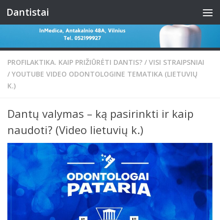
Dantistai
Skip to content
PROFILAKTIKA. KAIP PRIŽIŪRĖTI DANTIS?
/
VISI STRAIPSNIAI
/
YOUTUBE VIDEO ODONTOLOGINE TEMATIKA (LIETUVIŲ
K.)
Dantų valymas – ką pasirinkti ir kaip
naudoti? (Video lietuvių k.)