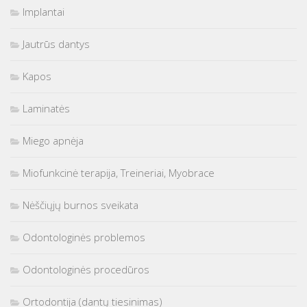
Implantai
Jautrūs dantys
Kapos
Laminatės
Miego apnėja
Miofunkcinė terapija, Treineriai, Myobrace
Nėščiųjų burnos sveikata
Odontologinės problemos
Odontologinės procedūros
Ortodontija (dantų tiesinimas)