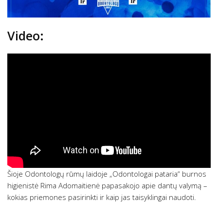
Video:
Šioje Odontologų rūmų laidoje „Odontologai pataria“ burnos
higienistė Rima Adomaitienė papasakojo apie dantų valymą –
kokias priemones pasirinkti ir kaip jas taisyklingai naudoti.