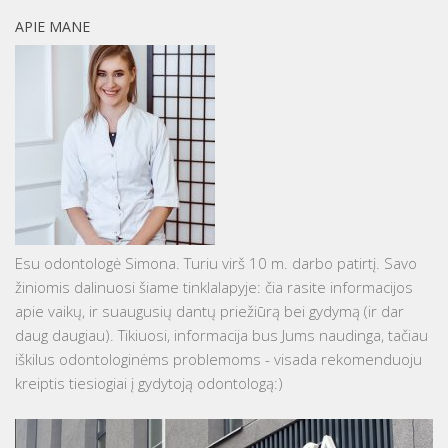
APIE MANE
Esu odontologė Simona. Turiu virš 10 m. darbo patirtį. Savo
žiniomis dalinuosi šiame tinklalapyje: čia rasite informacijos
apie vaikų, ir suaugusių dantų priežiūrą bei gydymą (ir dar
daug daugiau). Tikiuosi, informacija bus Jums naudinga, tačiau
iškilus odontologinėms problemoms - visada rekomenduoju
kreiptis tiesiogiai į gydytoją odontologą:)