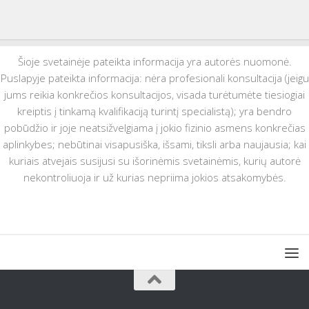
Šioje svetainėje pateikta informacija yra autorės nuomonė.
Puslapyje pateikta informacija: nėra profesionali konsultacija (jeigu
jums reikia konkrečios konsultacijos, visada turėtumėte tiesiogiai
kreiptis į tinkamą kvalifikaciją turintį specialistą); yra bendro
pobūdžio ir joje neatsižvelgiama į jokio fizinio asmens konkrečias
aplinkybes; nebūtinai visapusiška, išsami, tiksli arba naujausia; kai
kuriais atvejais susijusi su išorinėmis svetainėmis, kurių autorė
nekontroliuoja ir už kurias nepriima jokios atsakomybės.