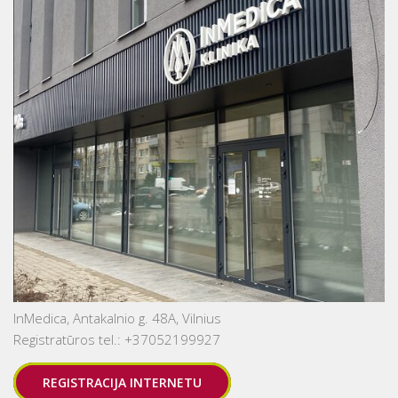
InMedica, Antakalnio g. 48A, Vilnius
Registratūros tel.: +37052199927
REGISTRACIJA INTERNETU