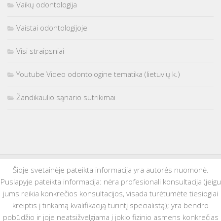
Vaikų odontologija
Vaistai odontologijoje
Visi straipsniai
Youtube Video odontologine tematika (lietuvių k.)
Žandikaulio sąnario sutrikimai
Šioje svetainėje pateikta informacija yra autorės nuomonė.
Puslapyje pateikta informacija: nėra profesionali konsultacija (jeigu
jums reikia konkrečios konsultacijos, visada turėtumėte tiesiogiai
kreiptis į tinkamą kvalifikaciją turintį specialistą); yra bendro
pobūdžio ir joje neatsižvelgiama į jokio fizinio asmens konkrečias