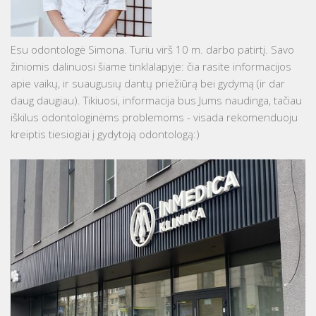
Esu odontologė Simona. Turiu virš 10 m. darbo patirtį. Savo
žiniomis dalinuosi šiame tinklalapyje: čia rasite informacijos
apie vaikų, ir suaugusių dantų priežiūrą bei gydymą (ir dar
daug daugiau). Tikiuosi, informacija bus Jums naudinga, tačiau
iškilus odontologinėms problemoms - visada rekomenduoju
kreiptis tiesiogiai į gydytoją odontologą:)