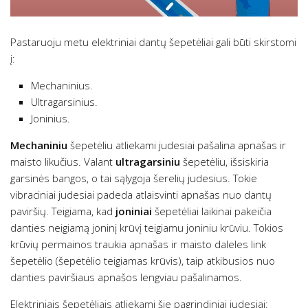
Pastaruoju metu elektriniai dantų šepetėliai gali būti skirstomi
į:
Mechaninius.
Ultragarsinius.
Joninius.
Mechaniniu
šepetėliu atliekami judesiai pašalina apnašas ir
maisto likučius. Valant
ultragarsiniu
šepetėliu, išsiskiria
garsinės bangos, o tai sąlygoja šerelių judesius. Tokie
vibraciniai judesiai padeda atlaisvinti apnašas nuo dantų
paviršių. Teigiama, kad
joniniai
šepetėliai laikinai pakeičia
danties neigiamą joninį krūvį teigiamu joniniu krūviu. Tokios
krūvių permainos traukia apnašas ir maisto daleles link
šepetėlio (šepetėlio teigiamas krūvis), taip atkibusios nuo
danties paviršiaus apnašos lengviau pašalinamos.
Elektriniais šepetėliais atliekami šie pagrindiniai judesiai: