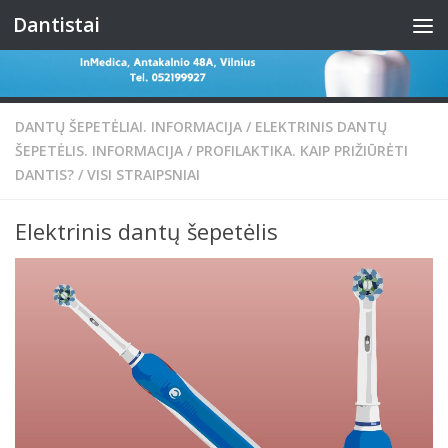
Dantistai
Skip to content
DANTŲ ŠEPETĖLIAI. INFORMACIJA
/
ELEKTRINIS DANTŲ
ŠEPETĖLIS. INFORMACIJA
/
PROFILAKTIKA. KAIP PRIŽIŪRĖTI
DANTIS?
/
VISI STRAIPSNIAI
Elektrinis dantų šepetėlis