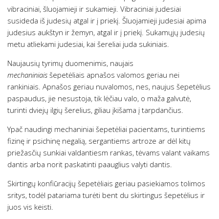
vibraciniai, šluojamieji ir sukamieji. Vibraciniai judesiai
susideda iš judesių atgal ir į priekį. Šluojamieji judesiai apima
judesius aukštyn ir žemyn, atgal ir į priekį. Sukamųjų judesių
metu atliekami judesiai, kai šereliai juda sukiniais.
Naujausių tyrimų duomenimis, naujais
mechaniniais
šepetėliais apnašos valomos geriau nei
rankiniais. Apnašos geriau nuvalomos, nes, naujus šepetėlius
paspaudus, jie nesustoja, tik lėčiau valo, o maža galvutė,
turinti dviejų ilgių šerelius, giliau įkišama į tarpdančius.
Ypač naudingi mechaniniai šepetėliai pacientams, turintiems
fizinę ir psichinę negalią, sergantiems artroze ar dėl kitų
priežasčių sunkiai valdantiesm rankas, tėvams valant vaikams
dantis arba norit paskatinti paauglius valyti dantis.
Skirtingų konfiūracijų šepetėliais geriau pasiekiamos tolimos
sritys, todėl patariama turėti bent du skirtingus šepetėlius ir
juos vis keisti.