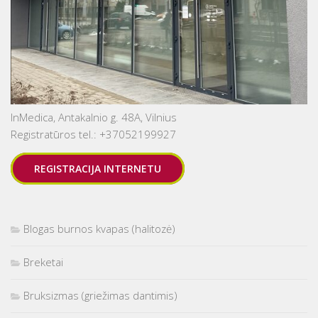
InMedica, Antakalnio g. 48A, Vilnius
Registratūros tel.: +37052199927
REGISTRACIJA INTERNETU
Blogas burnos kvapas (halitozė)
Breketai
Bruksizmas (griežimas dantimis)