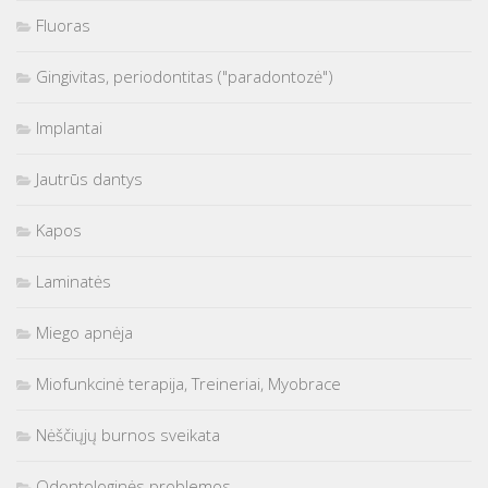
Fluoras
Gingivitas, periodontitas ("paradontozė")
Implantai
Jautrūs dantys
Kapos
Laminatės
Miego apnėja
Miofunkcinė terapija, Treineriai, Myobrace
Nėščiųjų burnos sveikata
Odontologinės problemos