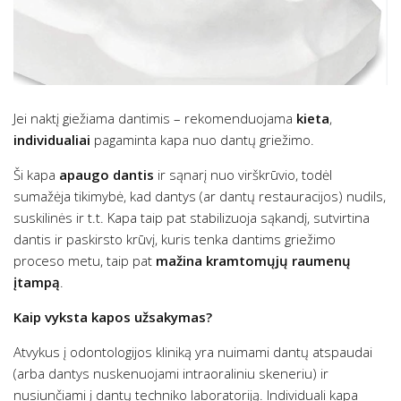
Jei naktį giežiama dantimis – rekomenduojama
kieta
,
individualiai
pagaminta kapa nuo dantų griežimo.
Ši kapa
apaugo dantis
ir
sąnarį nuo virškrūvio, todėl
sumažėja tikimybė, kad dantys (ar dantų restauracijos) nudils,
suskilinės ir t.t. Kapa taip pat stabilizuoja sąkandį, sutvirtina
dantis ir paskirsto krūvį, kuris tenka dantims griežimo
proceso metu, taip pat
mažina kramtomųjų raumenų
įtampą
.
Kaip vyksta kapos užsakymas?
Atvykus į odontologijos kliniką yra nuimami dantų atspaudai
(arba dantys nuskenuojami intraoraliniu skeneriu) ir
nusiunčiami į dantų techniko laboratoriją. Individuali kapa