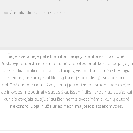
Žandikaulio sąnario sutrikimai
Šioje svetainėje pateikta informacija yra autorės nuomonė.
Puslapyje pateikta informacija: nėra profesionali konsultacija (jeigu
jums reikia konkrečios konsultacijos, visada turėtumėte tiesiogiai
kreiptis į tinkamą kvalifikaciją turintį specialistą); yra bendro
pobūdžio ir joje neatsižvelgiama į jokio fizinio asmens konkrečias
aplinkybes; nebūtinai visapusiška, išsami, tiksli arba naujausia; kai
kuriais atvejais susijusi su išorinėmis svetainėmis, kurių autorė
nekontroliuoja ir už kurias nepriima jokios atsakomybės.