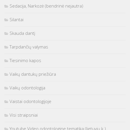
Sedacija, Narkozė (bendrinė nejautra)
Silantai
Skauda dantį
Tarpdančių valymas
Tiesinimo kapos
Vaikų dantukų priežiūra
Vaikų odontologija
Vaistai odontologijoje
Visi straipsniai
Youtube Video odontologine tematika (lietuvių k.)