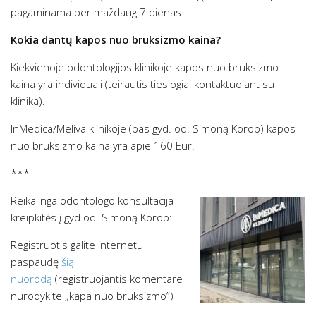
pagaminama per maždaug 7 dienas.
Kokia dantų kapos nuo bruksizmo kaina?
Kiekvienoje odontologijos klinikoje kapos nuo bruksizmo
kaina yra individuali (teirautis tiesiogiai kontaktuojant su
klinika).
InMedica/Meliva klinikoje (pas gyd. od. Simoną Korop) kapos
nuo bruksizmo kaina yra apie 160 Eur.
***
Reikalinga odontologo konsultacija –
kreipkitės į gyd.od. Simoną Korop:
Registruotis galite internetu
paspaudę
šią
nuorodą
(registruojantis komentare
nurodykite „kapa nuo bruksizmo”)