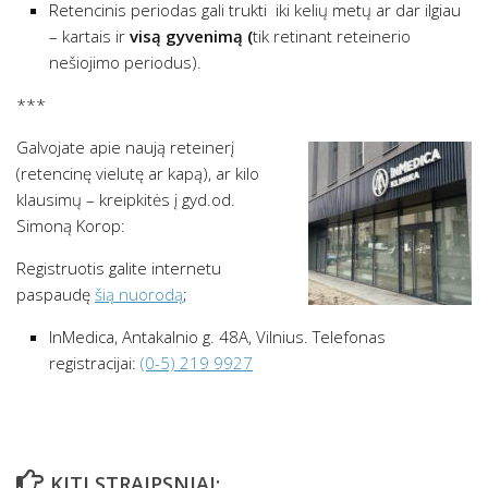
Retencinis periodas gali trukti iki kelių metų ar dar ilgiau
– kartais ir
visą gyvenimą (
tik retinant reteinerio
nešiojimo periodus).
***
Galvojate apie naują reteinerį
(retencinę vielutę ar kapą), ar kilo
klausimų – kreipkitės į gyd.od.
Simoną Korop:
Registruotis galite internetu
paspaudę
šią nuorodą
;
InMedica, Antakalnio g. 48A, Vilnius. Telefonas
registracijai:
(0-5) 219 9927
KITI STRAIPSNIAI: