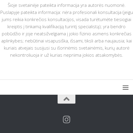
Šioje svetainėje pateikta informacija yra autorės nuomonė.
Puslapyje pateikta informacija: nėra profesionali konsultacija (jeigu
jums reikia konkrečios konsultacijos, visada turėtumėte tiesiogiai
kreiptis į tinkamą kvalifikaciją turintį specialistą); yra bendro
pobūdžio ir joje neatsižvelgiama į jokio fizinio asmens konkrečias
aplinkybes; nebūtinai visapusiška, išsami, tiksli arba naujausia; kai
kuriais atvejais susijusi su išorinėmis svetainėmis, kurių autorė
nekontroliuoja ir už kurias nepriima jokios atsakomybės.