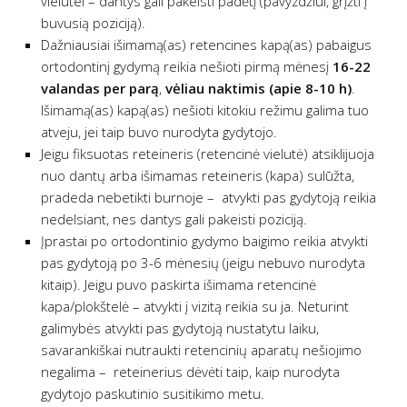
vielutei – dantys gali pakeisti padėtį (pavyzdžiui, grįžti į
buvusią poziciją).
Dažniausiai išimamą(as) retencines kapą(as) pabaigus
ortodontinį gydymą reikia nešioti pirmą mėnesį
16-22
valandas per parą
,
vėliau naktimis (apie 8-10 h)
.
Išimamą(as) kapą(as) nešioti kitokiu režimu galima tuo
atveju, jei taip buvo nurodyta gydytojo.
Jeigu fiksuotas reteineris (retencinė vielutė) atsiklijuoja
nuo dantų arba išimamas reteineris (kapa) sulūžta,
pradeda nebetikti burnoje – atvykti pas gydytoją reikia
nedelsiant, nes dantys gali pakeisti poziciją.
Įprastai po ortodontinio gydymo baigimo reikia atvykti
pas gydytoją po 3-6 mėnesių (jeigu nebuvo nurodyta
kitaip). Jeigu puvo paskirta išimama retencinė
kapa/plokštelė – atvykti į vizitą reikia su ja. Neturint
galimybės atvykti pas gydytoją nustatytu laiku,
savarankiškai nutraukti retencinių aparatų nešiojimo
negalima – reteinerius dėvėti taip, kaip nurodyta
gydytojo paskutinio susitikimo metu.