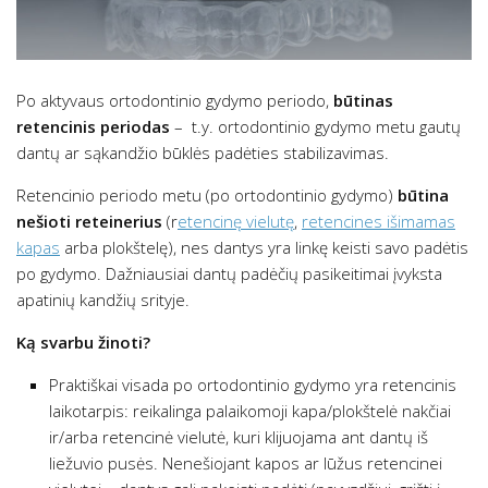
Po aktyvaus ortodontinio gydymo periodo,
būtinas
retencinis periodas
– t.y. ortodontinio gydymo metu gautų
dantų ar sąkandžio būklės padėties stabilizavimas.
Retencinio periodo metu (po ortodontinio gydymo)
būtina
nešioti reteinerius
(r
etencinę vielutę
,
retencines išimamas
kapas
arba plokštelę), nes dantys yra linkę keisti savo padėtis
po gydymo. Dažniausiai dantų padėčių pasikeitimai įvyksta
apatinių kandžių srityje.
Ką svarbu žinoti?
Praktiškai visada po ortodontinio gydymo yra retencinis
laikotarpis: reikalinga palaikomoji kapa/plokštelė nakčiai
ir/arba retencinė vielutė, kuri klijuojama ant dantų iš
liežuvio pusės. Nenešiojant kapos ar lūžus retencinei