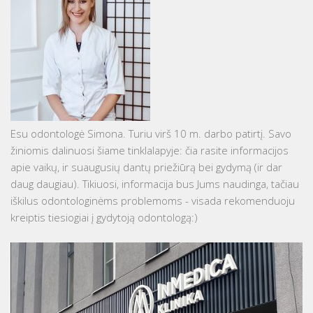
Esu odontologė Simona. Turiu virš 10 m. darbo patirtį. Savo
žiniomis dalinuosi šiame tinklalapyje: čia rasite informacijos
apie vaikų, ir suaugusių dantų priežiūrą bei gydymą (ir dar
daug daugiau). Tikiuosi, informacija bus Jums naudinga, tačiau
iškilus odontologinėms problemoms - visada rekomenduoju
kreiptis tiesiogiai į gydytoją odontologą:)