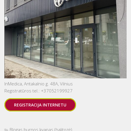
InMedica, Antakalnio g. 48A, Vilnius
Registratūros tel.: +37052199927
REGISTRACIJA INTERNETU
Blogas burnos kvapas (halitozė)