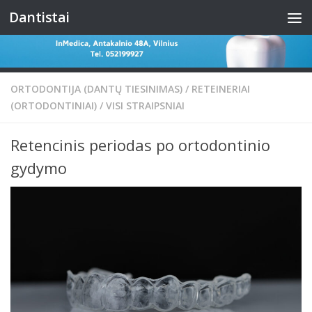
Dantistai
Skip to content
ORTODONTIJA (DANTŲ TIESINIMAS)
/
RETEINERIAI
(ORTODONTINIAI)
/
VISI STRAIPSNIAI
Retencinis periodas po ortodontinio
gydymo