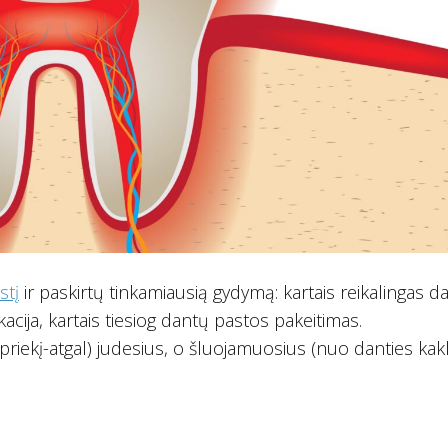
stį
ir paskirtų tinkamiausią gydymą: kartais reikalingas d
acija, kartais tiesiog dantų pastos pakeitimas.
priekį-atgal) judesius, o šluojamuosius (nuo danties kakl