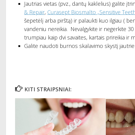
Jautrias vietas (pvz., dantų kaklelius) galite įtr
& Repair
,
Curasept Biosmalto „Sensitive Teeth
šepetėlį arba pirštą) ir palaukti kuo ilgiau ( be
vandeniu nereikia. Nevalgykite ir negerkite 30
trumpiau kaip dvi savaites, kartais prireikia ir
Galite naudoti burnos skalavimo skystį jautri
KITI STRAIPSNIAI: