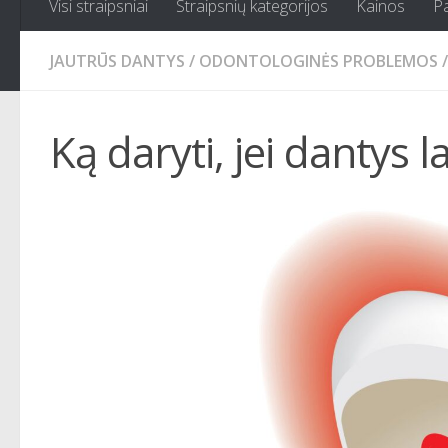
Visi straipsniai
Straipsnių kategorijos
Kainos
P
JAUTRŪS DANTYS
/
ODONTOLOGINĖS PROBLEMOS
/
Ką daryti, jei dantys l