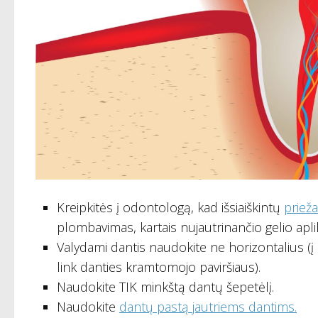
Kreipkitės į odontologą, kad išsiaiškintų
prieža
plombavimas, kartais nujautrinančio gelio aplik
Valydami dantis naudokite ne horizontalius (į 
link danties kramtomojo paviršiaus).
Naudokite TIK minkštą dantų šepetėlį.
Naudokite
dantų pastą jautriems dantims.