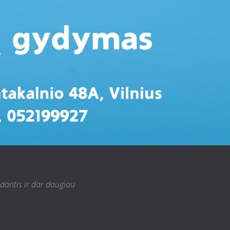
 dantis ir dar daugiau