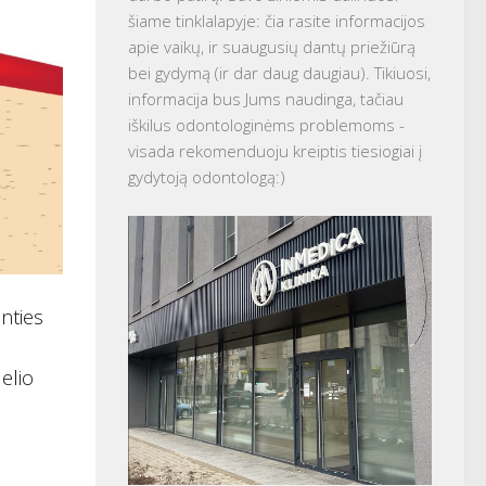
šiame tinklalapyje: čia rasite informacijos
apie vaikų, ir suaugusių dantų priežiūrą
bei gydymą (ir dar daug daugiau). Tikiuosi,
informacija bus Jums naudinga, tačiau
iškilus odontologinėms problemoms -
visada rekomenduoju kreiptis tiesiogiai į
gydytoją odontologą:)
anties
elio