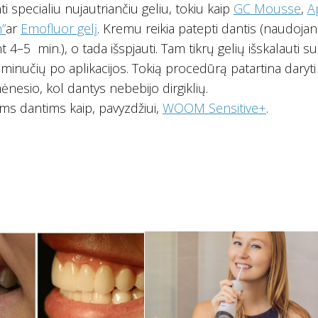
inti specialiu nujautriančiu geliu, tokiu kaip
GC Mousse
,
A
”
ar
Emofluor gelį
. Kremu reikia patepti dantis (naudoja
nt 4–5 min.), o tada išspjauti. Tam tikrų gelių išskalauti su
 minučių po aplikacijos. Tokią procedūrą patartina daryti
 mėnesio, kol dantys nebebijo dirgiklių.
ems dantims kaip, pavyzdžiui,
WOOM Sensitive+
.