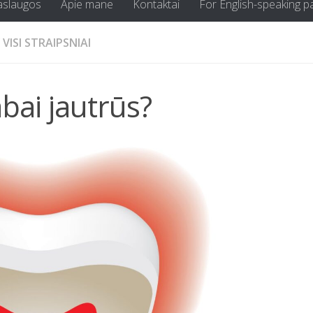
aslaugos
Apie mane
Kontaktai
For English-speaking p
VISI STRAIPSNIAI
abai jautrūs?