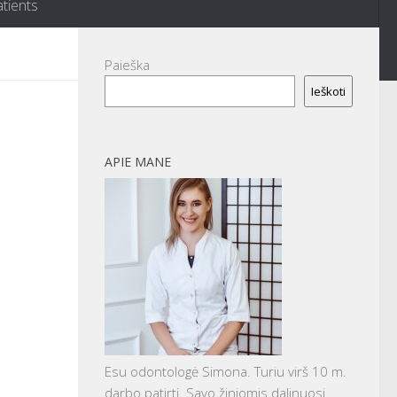
atients
Paieška
Ieškoti
APIE MANE
Esu odontologė Simona. Turiu virš 10 m.
darbo patirtį. Savo žiniomis dalinuosi