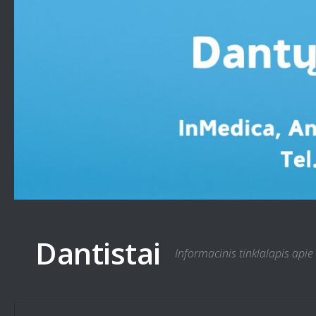
Skip to content
Dantistai
Informacinis tinklalapis apie