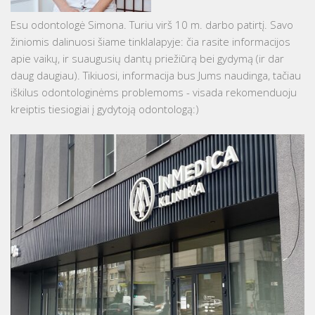
Esu odontologė Simona. Turiu virš 10 m. darbo patirtį. Savo
žiniomis dalinuosi šiame tinklalapyje: čia rasite informacijos
apie vaikų, ir suaugusių dantų priežiūrą bei gydymą (ir dar
daug daugiau). Tikiuosi, informacija bus Jums naudinga, tačiau
iškilus odontologinėms problemoms - visada rekomenduoju
kreiptis tiesiogiai į gydytoją odontologą:)