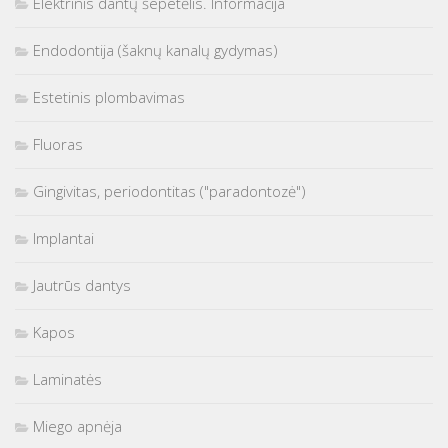
Elektrinis dantų šepetėlis. Informacija
Endodontija (šaknų kanalų gydymas)
Estetinis plombavimas
Fluoras
Gingivitas, periodontitas ("paradontozė")
Implantai
Jautrūs dantys
Kapos
Laminatės
Miego apnėja