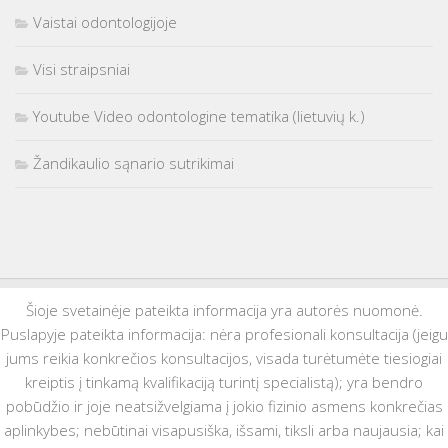
Vaistai odontologijoje
Visi straipsniai
Youtube Video odontologine tematika (lietuvių k.)
Žandikaulio sąnario sutrikimai
Šioje svetainėje pateikta informacija yra autorės nuomonė.
Puslapyje pateikta informacija: nėra profesionali konsultacija (jeigu
jums reikia konkrečios konsultacijos, visada turėtumėte tiesiogiai
kreiptis į tinkamą kvalifikaciją turintį specialistą); yra bendro
pobūdžio ir joje neatsižvelgiama į jokio fizinio asmens konkrečias
aplinkybes; nebūtinai visapusiška, išsami, tiksli arba naujausia; kai