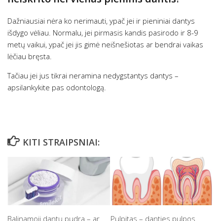
Dažniausiai nėra ko nerimauti, ypač jei ir pieniniai dantys
išdygo vėliau. Normalu, jei pirmasis kandis pasirodo ir 8-9
metų vaikui, ypač jei jis gimė neišnešiotas ar bendrai vaikas
lėčiau bręsta.
Tačiau jei jus tikrai neramina nedygstantys dantys –
apsilankykite pas odontologą.
KITI STRAIPSNIAI:
Balinamoji dantų pudra – ar
Pulpitas – danties pulpos