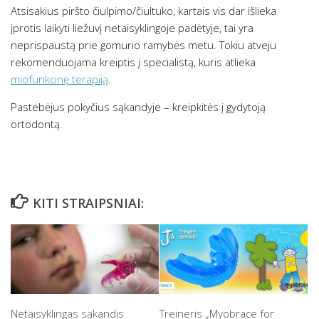
Atsisakius piršto čiulpimo/čiultuko, kartais vis dar išlieka
įprotis laikyti liežuvį netaisyklingoje padėtyje, tai yra
neprispaustą prie gomurio ramybės metu. Tokiu atveju
rekomenduojama kreiptis į specialistą, kuris atlieka
miofunkcinę terapiją
.
Pastebėjus pokyčius sąkandyje – kreipkitės į gydytoją
ortodontą.
KITI STRAIPSNIAI:
Netaisyklingas sąkandis
Treineris „Myobrace for