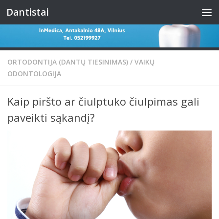
Dantistai
Skip to content
ORTODONTIJA (DANTŲ TIESINIMAS)
/
VAIKŲ
ODONTOLOGIJA
Kaip piršto ar čiulptuko čiulpimas gali
paveikti sąkandį?