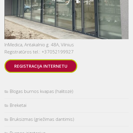
InMedica, Antakalnio g. 48A, Vilnius
Registratūros tel.: +37052199927
REGISTRACIJA INTERNETU
Blogas burnos kvapas (halitozė)
Breketai
Bruksizmas (griežimas dantimis)
Burnos irigatorius