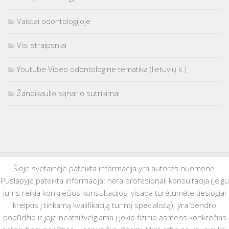
Vaistai odontologijoje
Visi straipsniai
Youtube Video odontologine tematika (lietuvių k.)
Žandikaulio sąnario sutrikimai
Šioje svetainėje pateikta informacija yra autorės nuomonė.
Puslapyje pateikta informacija: nėra profesionali konsultacija (jeigu
jums reikia konkrečios konsultacijos, visada turėtumėte tiesiogiai
kreiptis į tinkamą kvalifikaciją turintį specialistą); yra bendro
pobūdžio ir joje neatsižvelgiama į jokio fizinio asmens konkrečias