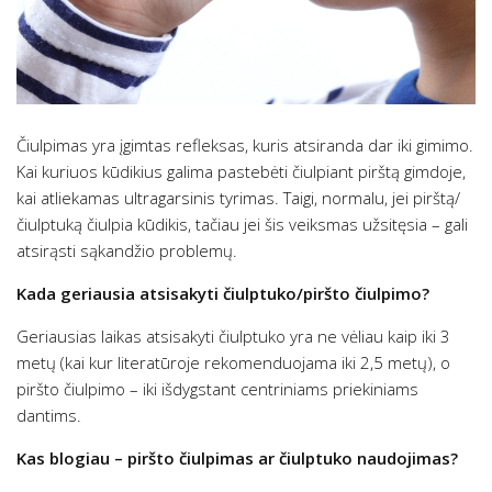
Čiulpimas yra įgimtas refleksas, kuris atsiranda dar iki gimimo.
Kai kuriuos kūdikius galima pastebėti čiulpiant pirštą gimdoje,
kai atliekamas ultragarsinis tyrimas. Taigi, normalu, jei pirštą/
čiulptuką čiulpia kūdikis, tačiau jei šis veiksmas užsitęsia – gali
atsirąsti sąkandžio problemų.
Kada geriausia atsisakyti čiulptuko/piršto čiulpimo?
Geriausias laikas atsisakyti čiulptuko yra ne vėliau kaip iki 3
metų (kai kur literatūroje rekomenduojama iki 2,5 metų), o
piršto čiulpimo – iki išdygstant centriniams priekiniams
dantims.
Kas blogiau – piršto čiulpimas ar čiulptuko naudojimas?