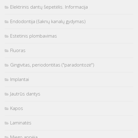
Elektrinis dantų šepetėlis. Informacija
Endodontija (šaknų kanalų gydymas)
Estetinis plombavimas
Fluoras
Gingivitas, periodontitas ("paradontozė")
Implantai
Jautrūs dantys
Kapos
Laminatės
Miego apnėja