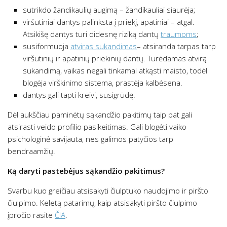
sutrikdo žandikaulių augimą – žandikauliai siaurėja;
viršutiniai dantys palinksta į priekį, apatiniai – atgal.
Atsikišę dantys turi didesnę riziką dantų
traumoms
;
susiformuoja
atviras sukandimas
– atsiranda tarpas tarp
viršutinių ir apatinių priekinių dantų. Turėdamas atvirą
sukandimą, vaikas negali tinkamai atkąsti maisto, todėl
blogėja virškinimo sistema, prastėja kalbėsena.
dantys gali tapti kreivi, susigrūdę.
Dėl aukščiau paminėtų sąkandžio pakitimų taip pat gali
atsirasti veido profilio pasikeitimas. Gali blogėti vaiko
psichologinė savijauta, nes galimos patyčios tarp
bendraamžių.
Ką daryti pastebėjus sąkandžio pakitimus?
Svarbu kuo greičiau atsisakyti čiulptuko naudojimo ir piršto
čiulpimo. Keletą patarimų, kaip atsisakyti piršto čiulpimo
įpročio rasite
ČIA
.