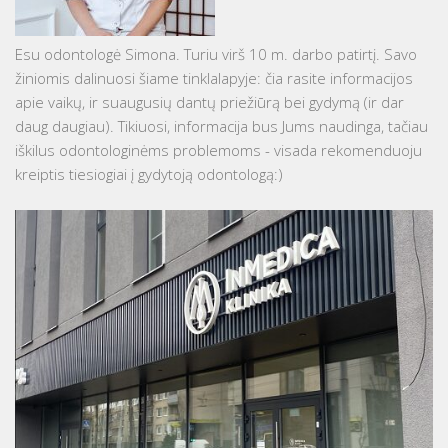
Esu odontologė Simona. Turiu virš 10 m. darbo patirtį. Savo
žiniomis dalinuosi šiame tinklalapyje: čia rasite informacijos
apie vaikų, ir suaugusių dantų priežiūrą bei gydymą (ir dar
daug daugiau). Tikiuosi, informacija bus Jums naudinga, tačiau
iškilus odontologinėms problemoms - visada rekomenduoju
kreiptis tiesiogiai į gydytoją odontologą:)