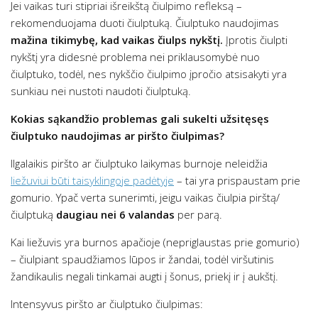
Jei vaikas turi stipriai išreikštą čiulpimo refleksą –
rekomenduojama duoti čiulptuką. Čiulptuko naudojimas
mažina tikimybę, kad vaikas čiulps nykštį.
Įprotis čiulpti
nykštį yra didesnė problema nei priklausomybė nuo
čiulptuko, todėl, nes nykščio čiulpimo įpročio atsisakyti yra
sunkiau nei nustoti naudoti čiulptuką.
Kokias sąkandžio problemas gali sukelti užsitęsęs
čiulptuko naudojimas ar piršto čiulpimas?
Ilgalaikis piršto ar čiulptuko laikymas burnoje neleidžia
liežuviui būti taisyklingoje padėtyje
– tai yra prispaustam prie
gomurio. Ypač verta sunerimti, jeigu vaikas čiulpia pirštą/
čiulptuką
daugiau nei 6 valandas
per parą.
Kai liežuvis yra burnos apačioje (nepriglaustas prie gomurio)
– čiulpiant spaudžiamos lūpos ir žandai, todėl viršutinis
žandikaulis negali tinkamai augti į šonus, priekį ir į aukštį.
Intensyvus piršto ar čiulptuko čiulpimas: