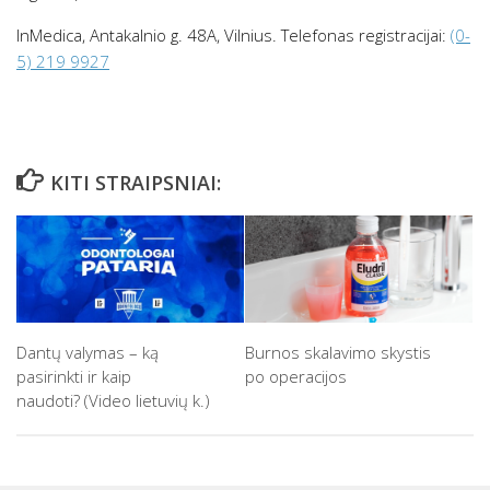
InMedica, Antakalnio g. 48A, Vilnius. Telefonas registracijai:
(0-
5) 219 9927
KITI STRAIPSNIAI:
Dantų valymas – ką
Burnos skalavimo skystis
pasirinkti ir kaip
po operacijos
naudoti? (Video lietuvių k.)