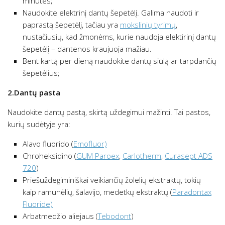
minutes;
Naudokite elektrinį dantų šepetėlį. Galima naudoti ir
paprastą šepetėlį, tačiau yra
mokslinių tyrimų
,
nustačiusių, kad žmonėms, kurie naudoja elektirinį dantų
šepetėlį – dantenos kraujuoja mažiau.
Bent kartą per dieną naudokite dantų siūlą ar tarpdančių
šepetėlius;
2.Dantų pasta
Naudokite dantų pastą, skirtą uždegimui mažinti. Tai pastos,
kurių sudėtyje yra:
Alavo fluorido (
Emofluor)
Chroheksidino (
GUM Paroex
,
Carlotherm
,
Curasept ADS
720
)
Priešuždegiminiškai veikiančių žolelių ekstraktų, tokių
kaip ramunėlių, šalavijo, medetkų ekstraktų (
Paradontax
Fluoride)
Arbatmedžio aliejaus (
Tebodont
)