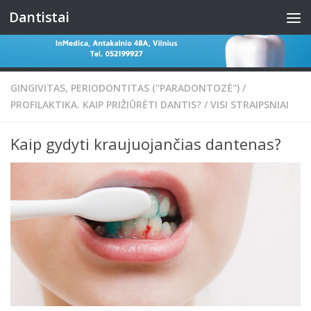
Dantistai
Skip to content
GINGIVITAS, PERIODONTITAS ("PARADONTOZĖ")
/
PROFILAKTIKA. KAIP PRIŽIŪRĖTI DANTIS?
/
VISI STRAIPSNIAI
Kaip gydyti kraujuojančias dantenas?