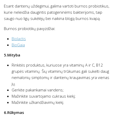
Esant dantenų uždegimui, galima vartoti burnos probiotikus,
kurie neleidžia daugintis patogeninėms bakterijoms, taip
saugo nuo ligų sukėlėjų bei naikina blogą burnos kvapą.
Burnos probiotikų pavyzdžiai:
Biolactis
BioGaia
5.Mityba
Rinkitės produktus, kuriuose yra vitaminų A ir C, B12
grupės vitaminų. Šių vitaminų trūkumas gali sukelti daug
nemalonių simptomų ir dantenų kraujavimas yra vienas
jų.
Gerkite pakankamai vandens;
Mažinkite suvartojamo cukraus kiekį;
Mažinkite užkandžiavimų kiekį.
6.Rūkymas