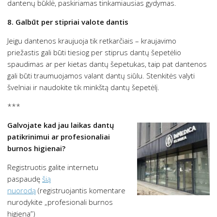
dantenų būklė, paskiriamas tinkamiausias gydymas.
8. Galbūt per stipriai valote dantis
Jeigu dantenos kraujuoja tik retkarčiais – kraujavimo
priežastis gali būti tiesiog per stiprus dantų šepetėlio
spaudimas ar per kietas dantų šepetukas, taip pat dantenos
gali būti traumuojamos valant dantų siūlu. Stenkitės valyti
švelniai ir naudokite tik minkštą dantų šepetėlį.
***
Galvojate kad jau laikas dantų
patikrinimui ar profesionaliai
burnos higienai?
Registruotis galite internetu
paspaudę
šią
nuorodą
(registruojantis komentare
nurodykite „profesionali burnos
higiena”)