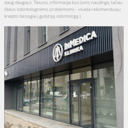
daug daugiau). Tikiuosi, informacija bus Jums naudinga, tačiau
iškilus odontologinėms problemoms - visada rekomenduoju
kreiptis tiesiogiai į gydytoją odontologą:)