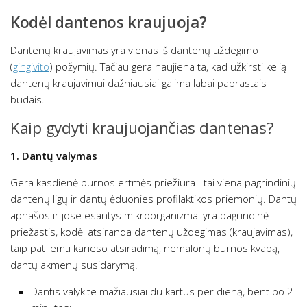
Kodėl dantenos kraujuoja?
Dantenų kraujavimas yra vienas iš dantenų uždegimo
(
gingivito
) požymių. Tačiau gera naujiena ta, kad užkirsti kelią
dantenų kraujavimui dažniausiai galima labai paprastais
būdais.
Kaip gydyti kraujuojančias dantenas?
1. Dantų valymas
Gera kasdienė
burnos ertmės priežiūra– tai viena pagrindinių
dantenų ligų ir dantų ėduonies profilaktikos priemonių. Dantų
apnašos ir jose esantys mikroorganizmai yra pagrindinė
priežastis, kodėl atsiranda dantenų uždegimas (kraujavimas),
taip pat lemti karieso atsiradimą, nemalonų burnos kvapą,
dantų akmenų susidarymą.
Dantis valykite mažiausiai du kartus per dieną, bent po 2