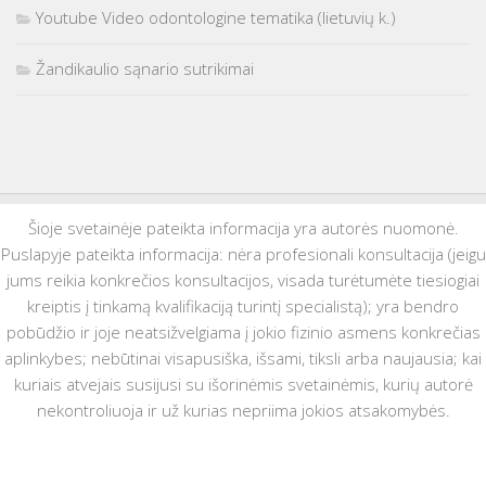
Youtube Video odontologine tematika (lietuvių k.)
Žandikaulio sąnario sutrikimai
Šioje svetainėje pateikta informacija yra autorės nuomonė.
Puslapyje pateikta informacija: nėra profesionali konsultacija (jeigu
jums reikia konkrečios konsultacijos, visada turėtumėte tiesiogiai
kreiptis į tinkamą kvalifikaciją turintį specialistą); yra bendro
pobūdžio ir joje neatsižvelgiama į jokio fizinio asmens konkrečias
aplinkybes; nebūtinai visapusiška, išsami, tiksli arba naujausia; kai
kuriais atvejais susijusi su išorinėmis svetainėmis, kurių autorė
nekontroliuoja ir už kurias nepriima jokios atsakomybės.