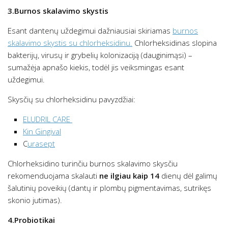
3.Burnos skalavimo skystis
Esant dantenų uždegimui dažniausiai skiriamas
burnos
skalavimo skystis su chlorheksidinu.
Chlorheksidinas slopina
bakterijų, virusų ir grybelių kolonizaciją (dauginimąsi) –
sumažėja apnašo kiekis, todėl jis veiksmingas esant
uždegimui.
Skysčių su chlorheksidinu pavyzdžiai:
ELUDRIL CARE
Kin Gingival
C
urasept
Chlorheksidino turinčiu burnos skalavimo skysčiu
rekomenduojama skalauti
ne ilgiau kaip 14
dienų dėl galimų
šalutinių poveikių (dantų ir plombų pigmentavimas, sutrikęs
skonio jutimas).
4.Probiotikai