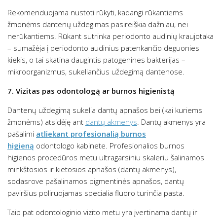
Rekomenduojama nustoti rūkyti, kadangi rūkantiems
žmonėms dantenų uždegimas pasireiškia dažniau, nei
nerūkantiems. Rūkant sutrinka periodonto audinių kraujotaka
– sumažėja į periodonto audinius patenkančio deguonies
kiekis, o tai skatina daugintis patogenines bakterijas –
mikroorganizmus, sukeliančius uždegimą dantenose.
7. Vizitas pas odontologą ar burnos higienistą
Dantenų uždegimą sukelia dantų apnašos bei (kai kuriems
žmonėms) atsidėję ant
dantų akmenys
. Dantų akmenys yra
pašalimi
atliekant profesionalią burnos
higieną
odontologo kabinete. Profesionalios burnos
higienos procedūros metu ultragarsiniu skaleriu šalinamos
minkštosios ir kietosios apnašos (dantų akmenys),
sodasrove pašalinamos pigmentinės apnašos, dantų
paviršius poliruojamas specialia fluoro turinčia pasta.
Taip pat odontologinio vizito metu yra įvertinama dantų ir