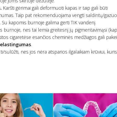
oje joms skirtoje dėžutėje.
s.
Karšti gėrimai gali deformuoti kapas ir taip gali būti
omumas. Taip pat rekomenduojama vengti saldintų/gazuo
ą. Su kapomis burnoje galima gerti TIK vandenį.
urnoje, nes tai lemia greitesnį jų pigmentavimąsi (kap
kitos cigaretėse esančios cheminės medžiagos gali pakei
 elastingumas
.
ti/sulūžti, nes jos nėra atsparios ilgalaikiam krūviui, kuris