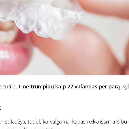
 turi būti
ne trumpiau kaip 22 valandas per parą
. Ky
:
r sulaužyti, todėl, kai valgoma, kapas reikia išsiimti iš bu