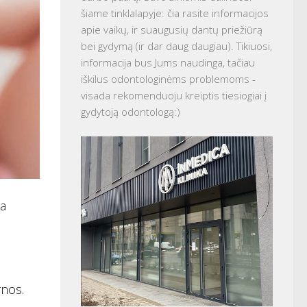
šiame tinklalapyje: čia rasite informacijos
apie vaikų, ir suaugusių dantų priežiūrą
bei gydymą (ir dar daug daugiau). Tikiuosi,
informacija bus Jums naudinga, tačiau
iškilus odontologinėms problemoms -
visada rekomenduoju kreiptis tiesiogiai į
gydytoją odontologą:)
la
rnos.