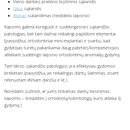
Vieno danties priekinis kryžminis sąkandis
Gilus
sąkandis
Atviras
sukandimas (nedidelio laipsnio)
Kapomis galima koreguoti ir sudėtingesnes sąkandžio
patologijas, bet tam dažnai reikalingi papildomi elementai
(pavyzdžiui, ortodontiniai mini-implantai) ir svarbu, kad
gydytojas turėtų pakankamai daug patirties/kompetencijos
atliekant sudėtingo laipsnio ortodontinių anomalijų gydymą.
Tam tikros sąkandžio patologijos yra efektyviau gydomos
breketais (pavyzdžiui, jei reikalingas dantų šalinimas, esant
retinuotam iltiniam dančiui ir kt.).
Norėdami sužinoti, ar jums tinkamas dantų tiesinimas
kapomis – kreipkitės į ortodontą/odontologą, kuris atlieka šį
gydymą:)