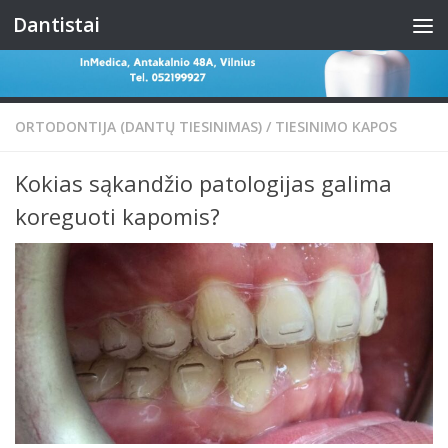
Dantistai
Skip to content
ORTODONTIJA (DANTŲ TIESINIMAS)
/
TIESINIMO KAPOS
Kokias sąkandžio patologijas galima
koreguoti kapomis?