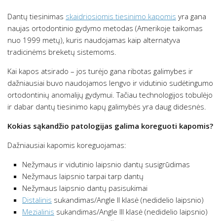
Dantų tiesinimas
skaidriosiomis tiesinimo kapomis
yra gana
naujas ortodontinio gydymo metodas (Amerikoje taikomas
nuo 1999 metų), kuris naudojamas kaip alternatyva
tradicinėms breketų sistemoms.
Kai kapos atsirado – jos turėjo gana ribotas galimybes ir
dažniausiai buvo naudojamos lengvo ir vidutinio sudėtingumo
ortodontinių anomalijų gydymui. Tačiau technologijos tobulėjo
ir dabar dantų tiesinimo kapų galimybės yra daug didesnės.
Kokias sąkandžio patologijas galima koreguoti kapomis?
Dažniausiai kapomis koreguojamas:
Nežymaus ir vidutinio laipsnio dantų susigrūdimas
Nežymaus laipsnio tarpai tarp dantų
Nežymaus laipsnio dantų pasisukimai
Distalinis
sukandimas/Angle II klasė (nedidelio laipsnio)
Mezialinis
sukandimas/Angle III klasė (nedidelio laipsnio)