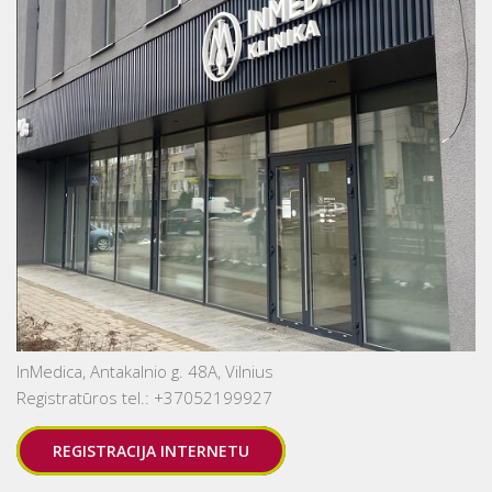
InMedica, Antakalnio g. 48A, Vilnius
Registratūros tel.: +37052199927
REGISTRACIJA INTERNETU