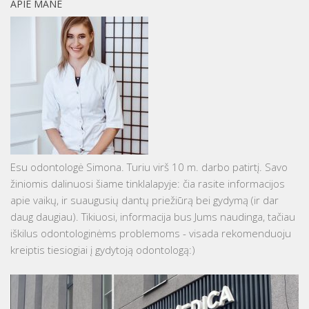
APIE MANE
Esu odontologė Simona. Turiu virš 10 m. darbo patirtį. Savo
žiniomis dalinuosi šiame tinklalapyje: čia rasite informacijos
apie vaikų, ir suaugusių dantų priežiūrą bei gydymą (ir dar
daug daugiau). Tikiuosi, informacija bus Jums naudinga, tačiau
iškilus odontologinėms problemoms - visada rekomenduoju
kreiptis tiesiogiai į gydytoją odontologą:)