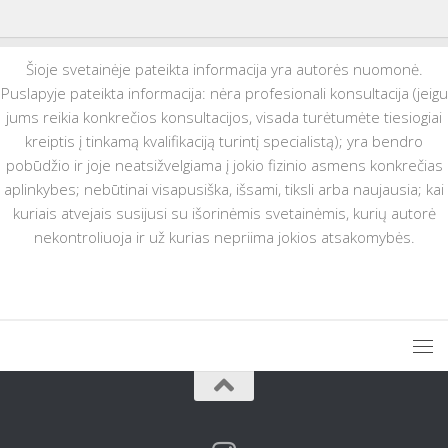
Šioje svetainėje pateikta informacija yra autorės nuomonė.
Puslapyje pateikta informacija: nėra profesionali konsultacija (jeigu
jums reikia konkrečios konsultacijos, visada turėtumėte tiesiogiai
kreiptis į tinkamą kvalifikaciją turintį specialistą); yra bendro
pobūdžio ir joje neatsižvelgiama į jokio fizinio asmens konkrečias
aplinkybes; nebūtinai visapusiška, išsami, tiksli arba naujausia; kai
kuriais atvejais susijusi su išorinėmis svetainėmis, kurių autorė
nekontroliuoja ir už kurias nepriima jokios atsakomybės.