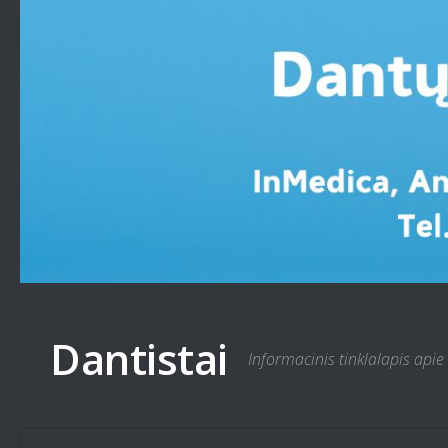
Skip to content
Dantistai
Informacinis tinklalapis apie