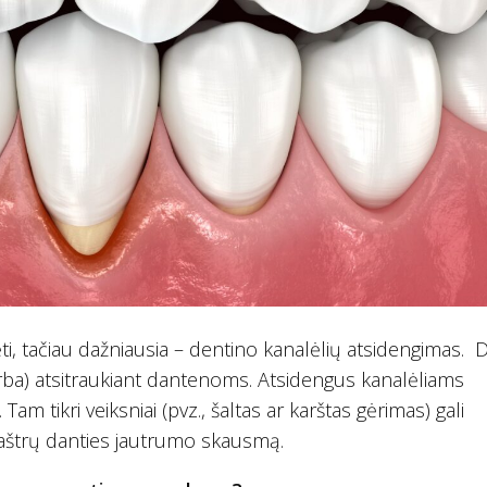
ėti, tačiau dažniausia – dentino kanalėlių atsidengimas. 
(arba) atsitraukiant dantenoms. Atsidengus kanalėliams
am tikri veiksniai (pvz., šaltas ar karštas gėrimas) gali
 aštrų danties jautrumo skausmą.