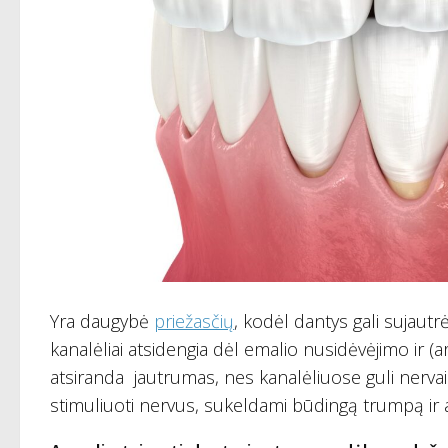
Yra daugybė
priežasčių
, kodėl dantys gali sujautr
kanalėliai atsidengia dėl emalio nusidėvėjimo ir 
atsiranda jautrumas, nes kanalėliuose guli nervai. T
stimuliuoti nervus, sukeldami būdingą trumpą ir