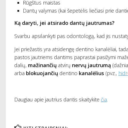
Rūgštus maistas
Dantų valymas (kai šepetėlis liečiasi prie danti
Ką daryti, jei atsirado dantų jautrumas?
Svarbu apsilankyti pas odontologą, kad jis nustatyt
Jei priežastis yra atsidengę dentino kanalėliai, tad
pastos jautriems dantims paprastai pasižymi ma
dalių,
mažinančių
atvirų
nervų jautrumą
(dažnia
arba
blokuojančių
dentino
kanalėlius
(pvz.,
hidr
Daugiau apie jautrius dantis skaitykite
čia
.