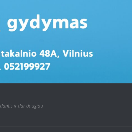
 dantis ir dar daugiau