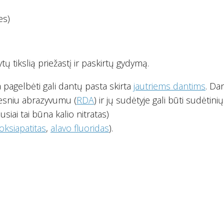
es)
ų tikslią priežastį ir paskirtų gydymą.
a pagelbėti gali dantų pasta skirta
jautriems dantims
. Da
žesniu abrazyvumu (
RDA
) ir jų sudėtyje gali būti sudėtinių
usiai tai būna kalio nitratas)
oksiapatitas
,
alavo fluoridas
).