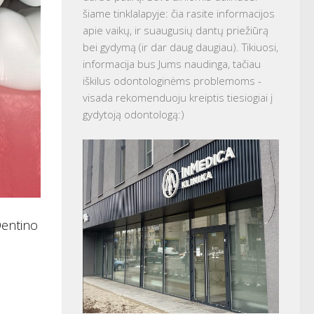
šiame tinklalapyje: čia rasite informacijos
apie vaikų, ir suaugusių dantų priežiūrą
bei gydymą (ir dar daug daugiau). Tikiuosi,
informacija bus Jums naudinga, tačiau
iškilus odontologinėms problemoms -
visada rekomenduoju kreiptis tiesiogiai į
gydytoją odontologą:)
Dentino