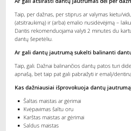
Ar gali atsirasti dantų jautrumas dėl per daž
Taip, per dažnas, per stiprus ar valymas kietu/vid
(atsitraukimą) ir (arba) emalio nusidėvėjimą – lai
Dantis rekomenduojama valyti 2 minutes du kart
dantų šepetėliu.
Ar gali dantų jautrumą sukelti balinanti dant
Taip, gali. Dažnai balinančios dantų patos turi dide
apnašą, bet taip pat gali pabraižyti ir emalį/dentin
Kas dažniausiai išprovokuoja dantų jautrumą
Šaltas maistas ar gėrimai
Kvėpavimas šaltu oru
Karštas maistas ar gėrimai
Saldus maistas