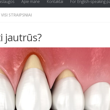
aslaugos
Apie mane
Kontaktai
For English-speaking p
VISI STRAIPSNIAI
i jautrūs?