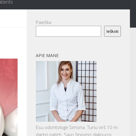
atients
Paieška
Ieškoti
APIE MANE
Esu odontologė Simona. Turiu virš 10 m.
darbo patirtį. Savo žiniomis dalinuosi