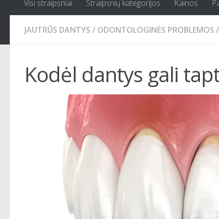
Visi straipsniai
Straipsnių kategorijos
Kainos
P
JAUTRŪS DANTYS
/
ODONTOLOGINĖS PROBLEMOS
/
Kodėl dantys gali tapt