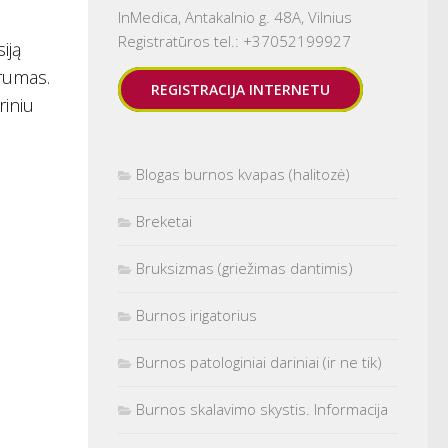
InMedica, Antakalnio g. 48A, Vilnius
Registratūros tel.: +37052199927
iją
trumas.
REGISTRACIJA INTERNETU
riniu
Blogas burnos kvapas (halitozė)
Breketai
Bruksizmas (griežimas dantimis)
Burnos irigatorius
Burnos patologiniai dariniai (ir ne tik)
Burnos skalavimo skystis. Informacija