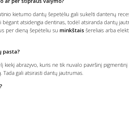
no ar per stipraus valymo?
utinio kietumo dantų šepetėliu gali sukelti dantenų reces
kui bėgant atsidengia dentinas, todėl atsiranda dantų jau
us per dieną šepėteliu su
minkštais
šereliais arba elekt
ų pasta?
lį kiekį abrazyvo, kuris ne tik nuvalo paviršinį pigmentinį
ą. Tada gali atsirasti dantų jautrumas.
?