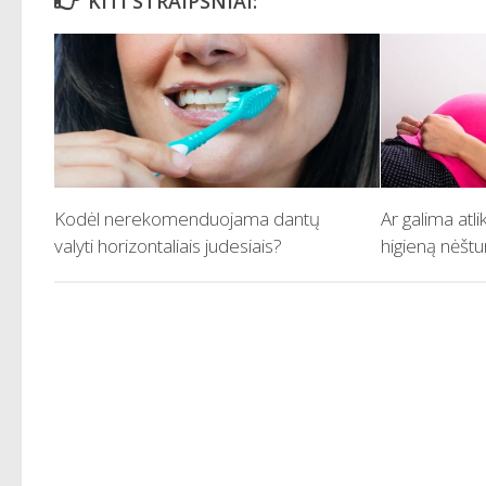
KITI STRAIPSNIAI:
Kodėl nerekomenduojama dantų
Ar galima atli
valyti horizontaliais judesiais?
higieną nėš