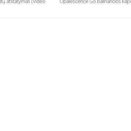
ntų atstatymas (Video
Opalescence Go balinančios kap