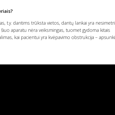
iais?
as, t.y. dantims trūksta vietos, dantų lankai yra nesimetri
s šiuo aparatu nėra veiksmingas, tuomet gydoma kitais
limas, kai pacientui yra kvėpavimo obstrukcija – apsunki