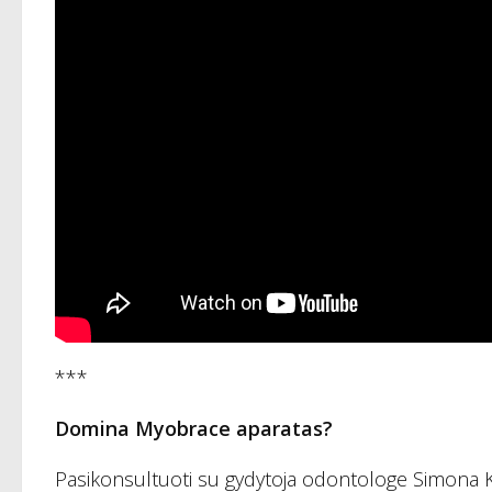
***
Domina Myobrace aparatas?
Pasikonsultuoti su gydytoja odontologe Simona Kor