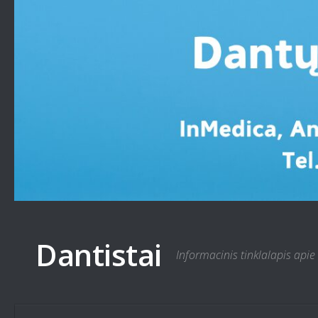
Skip to content
Dantistai
Informacinis tinklalapis apie