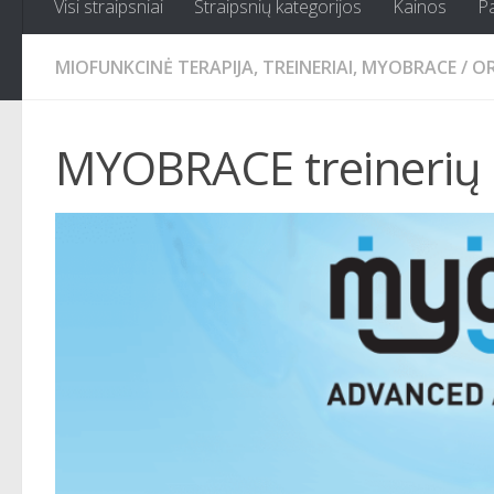
Visi straipsniai
Straipsnių kategorijos
Kainos
P
MIOFUNKCINĖ TERAPIJA, TREINERIAI, MYOBRACE
/
OR
MYOBRACE treinerių 