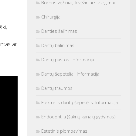
Burnos vėžiniai, ikivėžiniai susirgimai
Chirurgija
ški,
Danties šalinimas
ntas ar
Dantų balinimas
Dantų pastos. Informacija
Dantų šepetėliai. Informacija
Dantų traumos
Elektrinis dantų šepetėlis. Informacija
Endodontija (šaknų kanalų gydymas)
Estetinis plombavimas