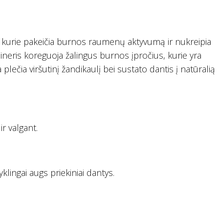
ų, kurie pakeičia burnos raumenų aktyvumą ir nukreipia
ineris koreguoja žalingus burnos įpročius, kurie yra
 plečia viršutinį žandikaulį bei sustato dantis į natūralią
r valgant.
lingai augs priekiniai dantys.