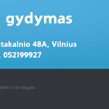
 dantis ir dar daugiau