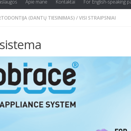
aslaugos
Apie mane
Kontaktai
For English-speaking p
TODONTIJA (DANTŲ TIESINIMAS)
/
VISI STRAIPSNIAI
sistema