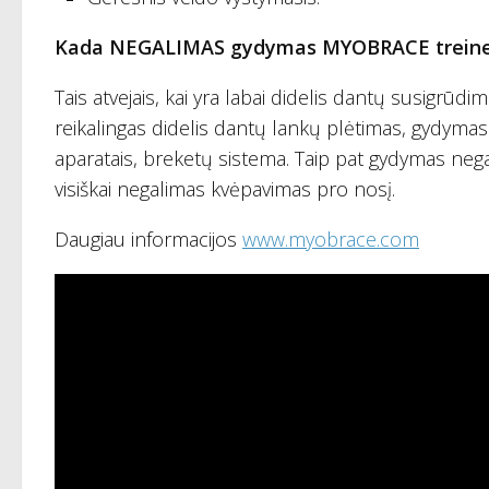
Kada NEGALIMAS gydymas MYOBRACE treiner
Tais atvejais, kai yra labai didelis dantų susigrūdim
reikalingas didelis dantų lankų plėtimas, gydyma
aparatais, breketų sistema. Taip pat gydymas nega
visiškai negalimas kvėpavimas pro nosį.
Daugiau informacijos
www.myobrace.com