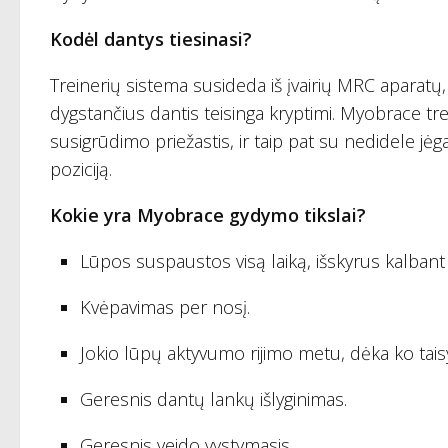
Kodėl dantys tiesinasi?
Treinerių sistema susideda iš įvairių MRC aparat
dygstančius dantis teisinga kryptimi. Myobrace tre
susigrūdimo priežastis, ir taip pat su nedidele jėga
poziciją.
Kokie yra Myobrace gydymo tikslai?
Lūpos suspaustos visą laiką, išskyrus kalbant i
Kvėpavimas per nosį.
Jokio lūpų aktyvumo rijimo metu, dėka ko taisyk
Geresnis dantų lankų išlyginimas.
Geresnis veido vystymasis.