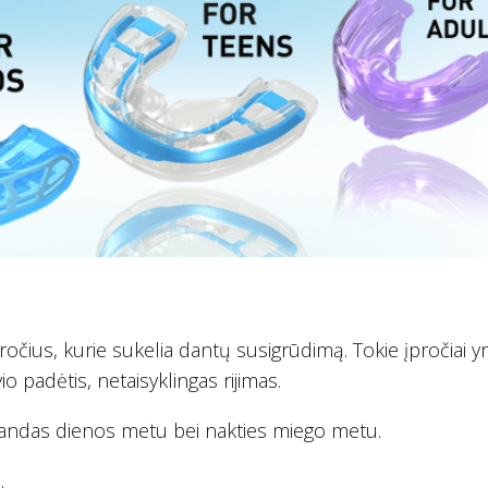
očius, kurie sukelia dantų susigrūdimą. Tokie įpročiai yr
o padėtis, netaisyklingas rijimas.
landas dienos metu bei nakties miego metu.
.