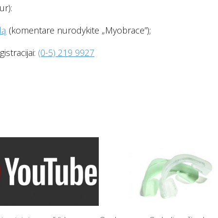
ur):
dą
(komentare nurodykite „Myobrace”);
istracijai:
(0-5) 219 9927