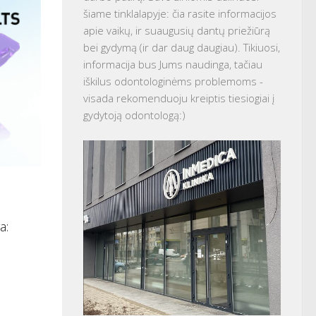
šiame tinklalapyje: čia rasite informacijos
apie vaikų, ir suaugusių dantų priežiūrą
bei gydymą (ir dar daug daugiau). Tikiuosi,
informacija bus Jums naudinga, tačiau
iškilus odontologinėms problemoms -
visada rekomenduoju kreiptis tiesiogiai į
gydytoją odontologą:)
a: