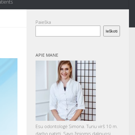
atients
Paieška
Ieškoti
APIE MANE
Esu odontologė Simona. Turiu virš 10 m.
darbo patirtį. Savo žiniomis dalinuosi