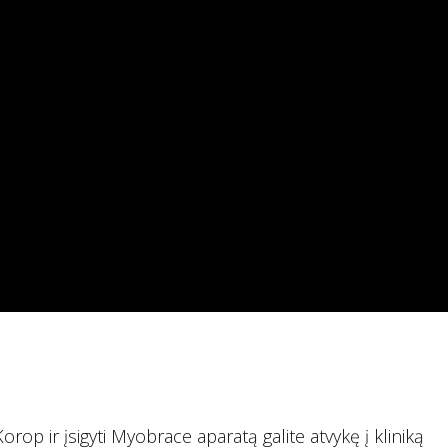
op ir įsigyti Myobrace aparatą galite atvykę į kliniką