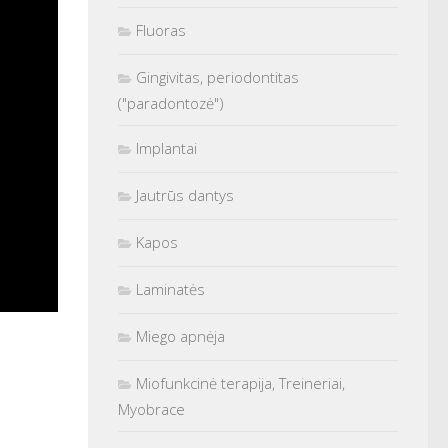
Fluoras
Gingivitas, periodontitas
("paradontozė")
Implantai
Jautrūs dantys
Kapos
Laminatės
Miego apnėja
Miofunkcinė terapija, Treineriai,
Myobrace