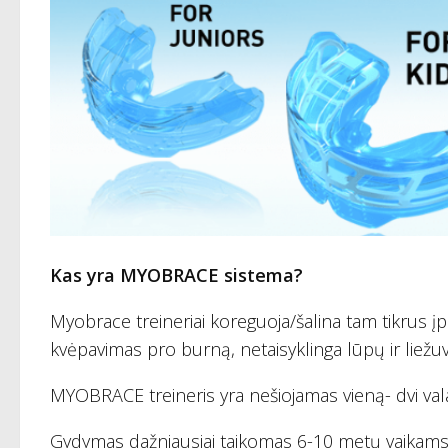
Kas yra MYOBRACE sistema?
Myobrace treineriai koreguoja/šalina tam tikrus įpr
kvėpavimas pro burną, netaisyklinga lūpų ir liežuvi
MYOBRACE treineris yra nešiojamas vieną- dvi va
Gydymas dažniausiai taikomas 6-10 metų vaikams