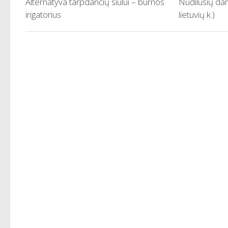
Alternatyva tarpdančių siūlui – burnos
Nudilusių da
irigatorius
lietuvių k.)