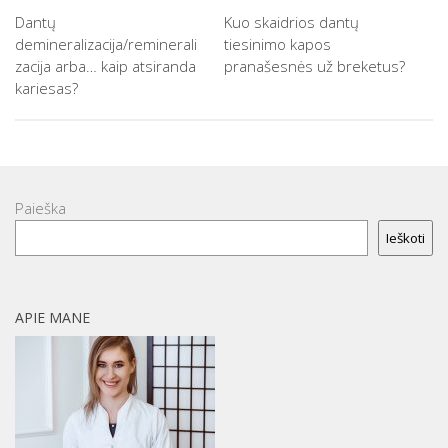
Dantų
Kuo skaidrios dantų
demineralizacija/reminerali
tiesinimo kapos
zacija arba… kaip atsiranda
pranašesnės už breketus?
kariesas?
Paieška
Ieškoti
APIE MANE