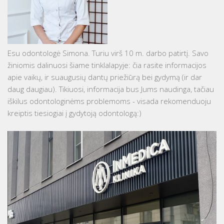
Esu odontologė Simona. Turiu virš 10 m. darbo patirtį. Savo
žiniomis dalinuosi šiame tinklalapyje: čia rasite informacijos
apie vaikų, ir suaugusių dantų priežiūrą bei gydymą (ir dar
daug daugiau). Tikiuosi, informacija bus Jums naudinga, tačiau
iškilus odontologinėms problemoms - visada rekomenduoju
kreiptis tiesiogiai į gydytoją odontologą:)