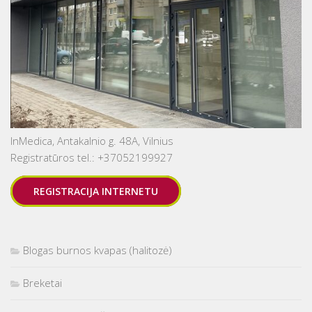
InMedica, Antakalnio g. 48A, Vilnius
Registratūros tel.: +37052199927
REGISTRACIJA INTERNETU
Blogas burnos kvapas (halitozė)
Breketai