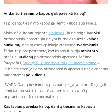
Ar dantų tiesinimo kapos gali paveikti kalbą?
Taip, dantų tiesinimo kapos gali lemti kalbos sutrikimus.
Mokslinėje literatūroje yra
straipsnių
, kurie teigia, kad
visi
ortodontiniai aparatai (kurie yra burnoje) sukelia
kalbos
sunkumų
, nes burnos aplinkoje atsiranda
svetimkūnis
.
Tačiau taip pat pastebėta, kad kalbos funkcija
atsistato
praėjus
30 dienų
po ortodontinio aparato uždėjimo.
Pavyzdžiui,
Diddige R. ir bendraautorių atliktame tyrime
–
kalba atsistatė (visiems ortodontinius aparatus nešiojantiems
pacientams)
po 7 dienų
.
IŠVADA: Dantų tiesinimo kapos pačioje gydymo pradžioje gali
lemti tarimo sutrikimus, tačiau per keletą savaičių
priprantama ir kalba normalizuojasi.
Kas labiau paveikia kalbą: dantų tiesinimo kapos ar