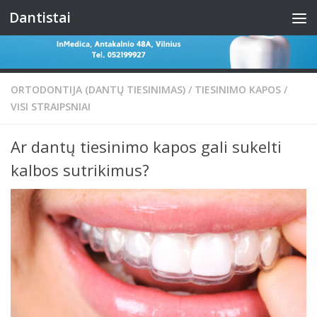
Dantistai
Skip to content
ORTODONTIJA (DANTŲ TIESINIMAS)
/
TIESINIMO KAPOS
/
VISI STRAIPSNIAI
Ar dantų tiesinimo kapos gali sukelti
kalbos sutrikimus?