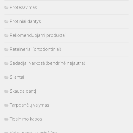
Protezavimas
Protiniai dantys
Rekomenduojami produktai
Reteineriai (ortodontiniai)
Sedacija, Narkozė (bendrinė nejautra)
Silantai
Skauda dantį
Tarpdančių valymas
Tiesinimo kapos
Vaikų dantukų priežiūra