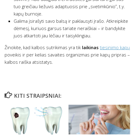
tuo greičiau liežuvis adaptuosis prie „svetimkūnio”, t.y.
kapų burnoje.
Galima įsirašyti savo balsą ir paklausyti įrašo. Atkreipkite
dėmesį, kuriuos garsus tariate neraiškiai – ir bandykite
juos atkartoti jau lėčiau ir taisyklingiau.
Žinokite, kad kalbos sutrikimas yra tik
laikinas
tiesinimo kapų
poveikis ir per kelias savaites organizmas prie kapų pripras –
kalbos raiška atsistatys.
KITI STRAIPSNIAI: