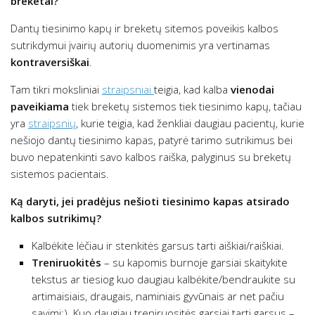
breketai?
Dantų tiesinimo kapų ir breketų sitemos poveikis kalbos
sutrikdymui įvairių autorių duomenimis yra vertinamas
kontraversiškai
.
Tam tikri moksliniai
straipsniai
teigia, kad kalba
vienodai
paveikiama
tiek breketų sistemos tiek tiesinimo kapų, tačiau
yra
straipsnių
, kurie teigia, kad ženkliai daugiau pacientų, kurie
nešiojo dantų tiesinimo kapas, patyrė tarimo sutrikimus bei
buvo nepatenkinti savo kalbos raiška, palyginus su breketų
sistemos pacientais.
Ką daryti, jei pradėjus nešioti tiesinimo kapas atsirado
kalbos sutrikimų?
Kalbėkite lėčiau ir stenkitės garsus tarti aiškiai/raiškiai.
Treniruokitės
– su kapomis burnoje garsiai skaitykite
tekstus ar tiesiog kuo daugiau kalbėkite/bendraukite su
artimaisiais, draugais, naminiais gyvūnais ar net pačiu
savimi:). Kuo daugiau treniruositės garsiai tarti garsus –