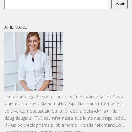
Ieškoti
APIE MANE
Esu odontologė Simona. Turiu virš 10 m. darbo patirtį. Savo
žiniomis dalinuosi šiame tinklalapyje: čia rasite informacijos
apie vaikų, ir suaugusių dantų priežiūrą bei gydymą (ir dar
daug daugiau). Tikiuosi, informacija bus Jums naudinga, tačiau
iškilus odontologinėms problemoms - visada rekomenduoju
kreiptis tiesiogiai į gydytoją odontologą:)