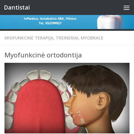
Dantistai
Skip to content
MIOFUNKCINĖ TERAPIJA, TREINERIAI, MYOBRACE
Myofunkcinė ortodontija