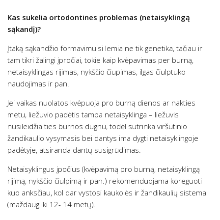
Kas sukelia ortodontines problemas (netaisyklingą
sąkandį)?
Įtaką sąkandžio formavimuisi lemia ne tik genetika, tačiau ir
tam tikri žalingi įpročiai, tokie kaip kvėpavimas per burną,
netaisyklingas rijimas, nykščio čiupimas, ilgas čiulptuko
naudojimas ir pan.
Jei vaikas nuolatos kvėpuoja pro burną dienos ar nakties
metu, liežuvio padėtis tampa netaisyklinga – liežuvis
nusileidžia ties burnos dugnu, todėl sutrinka viršutinio
žandikaulio vysymasis bei dantys ima dygti netaisyklingoje
padėtyje, atsiranda dantų susigrūdimas.
Netaisyklingus įpočius (kvėpavimą pro burną, netaisyklingą
rijimą, nykščio čiulpimą ir pan.) rekomenduojama koreguoti
kuo anksčiau, kol dar vystosi kaukolės ir žandikaulių sistema
(maždaug iki 12- 14 metų).