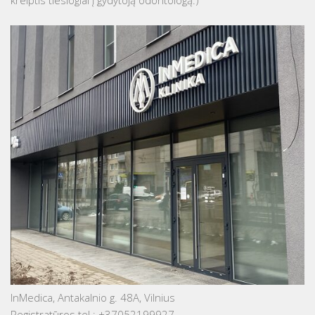
InMedica, Antakalnio g. 48A, Vilnius
Registratūros tel.: +37052199927