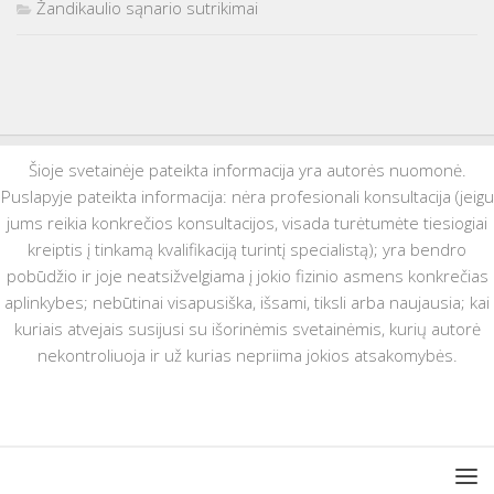
Žandikaulio sąnario sutrikimai
Šioje svetainėje pateikta informacija yra autorės nuomonė.
Puslapyje pateikta informacija: nėra profesionali konsultacija (jeigu
jums reikia konkrečios konsultacijos, visada turėtumėte tiesiogiai
kreiptis į tinkamą kvalifikaciją turintį specialistą); yra bendro
pobūdžio ir joje neatsižvelgiama į jokio fizinio asmens konkrečias
aplinkybes; nebūtinai visapusiška, išsami, tiksli arba naujausia; kai
kuriais atvejais susijusi su išorinėmis svetainėmis, kurių autorė
nekontroliuoja ir už kurias nepriima jokios atsakomybės.