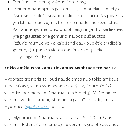
Treniruoja pacientą kvėpuoti pro nosį;
Treinerio naudojimas gali lemti tai, kad priekiniai dantys
išsitiesina ir plečiasi žandikaulio lankai. Tačiau šis poveikis
yra labiau netiesioginis treinerio naudojimo rezultatas.
Kai raumenys ima funkcionuoti taisyklingai. t.y. kai liežuvis
yra priglaustas prie gomurio ir lūpos sučiauptos –
liežuvio raumuo veikia kaip žandiklaukio „plėtiklis” (didėja
gomurys) ir padaro vietos dantims dantų lanke
taisyklingai išsidėstyti.
Kokio amžiaus vaikams tinkamas Myobrace treineris?
Myobrace treineris gali bųti naudojamas nuo tokio amžiaus,
kada vaikas yra motyvuotas aparatą išlaikyti burnoje 1-2
valandas per dieną (dažniausiai nuo 5 metų). Mažesniems
vaikams veido raumenų stiprinimui gali būti naudojamas
Myobrace
Infant treiner
aparatas.
Taigi Myobrace dažniausiai yra skiriamas 5 – 10 amžiaus
vaikams. Būtent šiame amžiuje jo veikimas yra efektyviausias