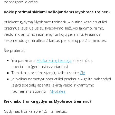
neprognozuojamas.
Kokie pratimai skiriami nešiojantiems Myobrace treinerį?
Atliekant gydymą Myobrace treineriu – būtina kasdien atlikti
pratimus, susijusius su kvėpavimo, liežuvio laikymo, rijimo,
veido ir kramtymo raumenų funkcijų gerinimu. Pratimus
rekomenduojama atlikti 2 kartus per dieną po 2-5 minutes.
Šie pratimai:
Yra paskiriami
Miofunkcinę terapiją
atliekančios
specialisto (geriausias variantas)
Tam tikrus pratimus(anglų kalba) rasite
ČIA
.
Jei vaikas nemotyvuotas atlikti pratimus – galite pabandyti
įsigyti specialų aparatą, skirtą veido ir kramtymo
raumenims stiprinti –
Myotalea
.
Kiek laiko trunka gydymas Myobrace treineriu?
Gydymas trunka apie 1,5 – 2 metus.