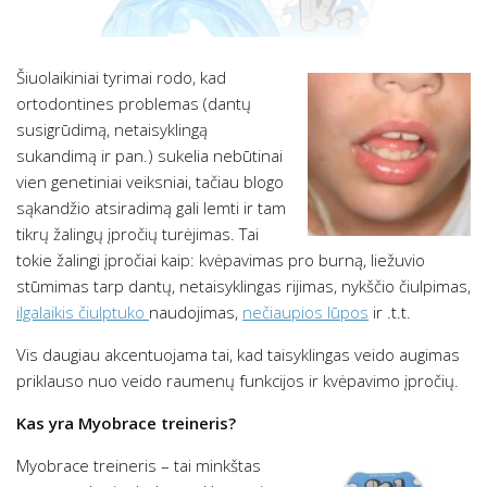
Šiuolaikiniai tyrimai rodo, kad
ortodontines problemas (dantų
susigrūdimą, netaisyklingą
sukandimą ir pan.) sukelia nebūtinai
vien genetiniai veiksniai, tačiau blogo
sąkandžio atsiradimą gali lemti ir tam
tikrų žalingų įpročių turėjimas. Tai
tokie žalingi įpročiai kaip: kvėpavimas pro burną, liežuvio
stūmimas tarp dantų, netaisyklingas rijimas, nykščio čiulpimas,
ilgalaikis čiulptuko
naudojimas,
nečiaupios lūpos
ir .t.t.
Vis daugiau akcentuojama tai, kad taisyklingas veido augimas
priklauso nuo veido raumenų funkcijos ir kvėpavimo įpročių.
Kas yra Myobrace treineris?
Myobrace treineris – tai minkštas