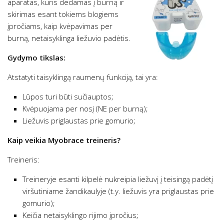
aparatas, kuris dedamas į burną ir
skirimas esant tokiems blogiems
įpročiams, kaip kvėpavimas per
burną, netaisyklinga liežuvio padėtis.
Gydymo tikslas:
Atstatyti taisyklingą raumenų funkciją, tai yra:
Lūpos turi būti sučiauptos;
Kvėpuojama per nosį (NE per burną);
Liežuvis priglaustas prie gomurio;
Kaip veikia Myobrace treineris?
Treineris:
Treineryje esanti kilpelė nukreipia liežuvį į teisingą padėtį
viršutiniame žandikaulyje (t.y. liežuvis yra priglaustas prie
gomurio);
Keičia netaisyklingo rijimo įpročius;