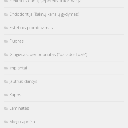
Elektrinis dantų šepetėlis. Informacija
Endodontija (šaknų kanalų gydymas)
Estetinis plombavimas
Fluoras
Gingivitas, periodontitas ("paradontozė")
Implantai
Jautrūs dantys
Kapos
Laminatės
Miego apnėja