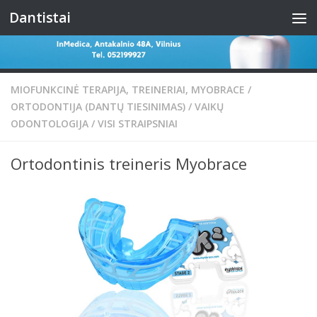
Dantistai
Skip to content
MIOFUNKCINĖ TERAPIJA, TREINERIAI, MYOBRACE
/
ORTODONTIJA (DANTŲ TIESINIMAS)
/
VAIKŲ
ODONTOLOGIJA
/
VISI STRAIPSNIAI
Ortodontinis treineris Myobrace