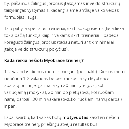
t.y. pašalinus žalingus įpročius įtakojamas ir veido struktūrų
taisyklingas vystymasis, kadangi šiame amžiuje vaiko veidas
formuojasi, auga.
Taip pat yra specialūs treineriai, skirti suaugusiems. Jie atlieka
tokią pačią funkciją kaip ir vaikams skirti treineriai – padeda
koreguoti žalingus įpročius (tačiau neturi ar tik minimaliai
įtakoja veido struktūrų pokyčius).
Kada reikia nešioti Myobrace treinerį?
1-2 valandas dienos metu ir miegant (per naktį). Dienos metu
nebūtina 1-2 valandas be pertraukos laikyti Myobrace
aparatą burnoje: galima laikyti 20 min ryte (pvz., kol
važiuojamą į mokyklą), 20 min po pietų (pvz., kol ruošiami
namų darbai), 30 min vakare (pvz.,kol ruošiami namų darbai)
ir pan.
Labai svarbu, kad vaikas būtų
motyvuotas
kasdien nešioti
Myobrace treinerį, priešingu atveju rezultas bus