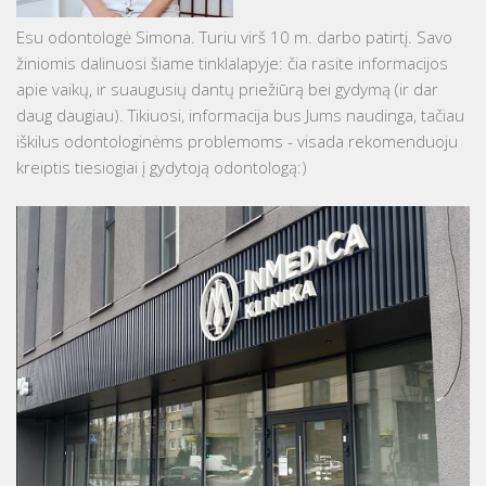
Esu odontologė Simona. Turiu virš 10 m. darbo patirtį. Savo
žiniomis dalinuosi šiame tinklalapyje: čia rasite informacijos
apie vaikų, ir suaugusių dantų priežiūrą bei gydymą (ir dar
daug daugiau). Tikiuosi, informacija bus Jums naudinga, tačiau
iškilus odontologinėms problemoms - visada rekomenduoju
kreiptis tiesiogiai į gydytoją odontologą:)