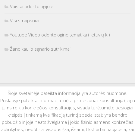
Vaistai odontologijoje
Visi straipsniai
Youtube Video odontologine tematika (lietuvių k.)
Žandikaulio sąnario sutrikimai
Šioje svetainėje pateikta informacija yra autorės nuomonė.
Puslapyje pateikta informacija: nėra profesionali konsultacija (jeigu
jums reikia konkrečios konsultacijos, visada turėtumėte tiesiogiai
kreiptis į tinkamą kvalifikaciją turintį specialistą); yra bendro
pobūdžio ir joje neatsižvelgiama į jokio fizinio asmens konkrečias
aplinkybes; nebūtinai visapusiška, išsami, tiksli arba naujausia; kai