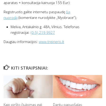
aparatas + konsultacija kainuoja 155 Eur):
Registruotis galite internetu paspaudę
šią
nuorodą
(komentare nurodykite „Myobrace”);
Meliva, Antakalnio g. 48A, Vilnius. Telefonas
registracijai:
(0-5) 219 9927
Daugiau informacijos:
www.treineris.lt
KITI STRAIPSNIAI:
Kaip piršto čiulpimas gali
Dantų papuošalas