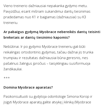
Vieno treinerio dažniausiai nepakanka gydymo metu.
Pavyzdžiui, esant mišriam sukandimui dantų tiesinimas
pradedamas nuo K1 ir baigiamas (dažniausiai) su K3
treineriu.
Ar pabaigus gydymą Myobrace nebereikės dantų teisinti
breketais ar dantų tiesinimo kapomis?
Nebūtinai. Ir po gydymo Myobrace treineriu gali būti
reikalingas ortodontinis gydymas, tačiau dažnai jis trunka
trumpiau ir rezultatas dažniausiai būna geresnis, nes
pašalinus žalingus įpročius – taisyklingiau susiformuoja
žandikauliai.
***
Domina Myobrace aparatas?
Pasikonsultuoti su gydytoja odontologe Simona Korop ir
įsigyti Myobrace aparatą galite atvykę į kliniką (Myobrace