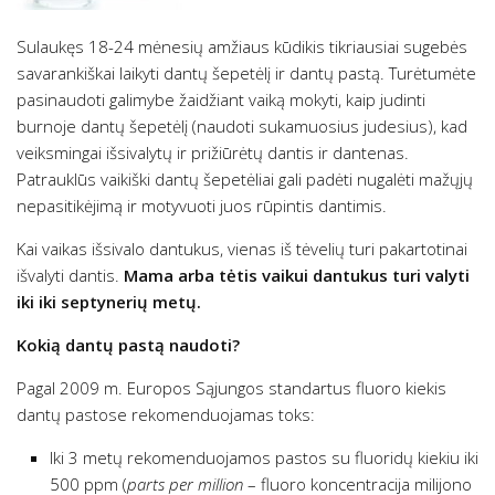
Sulaukęs 18-24 mėnesių amžiaus kūdikis tikriausiai sugebės
savarankiškai laikyti dantų šepetėlį ir dantų pastą. Turėtumėte
pasinaudoti galimybe žaidžiant vaiką mokyti, kaip judinti
burnoje dantų šepetėlį (naudoti sukamuosius judesius), kad
veiksmingai išsivalytų ir prižiūrėtų dantis ir dantenas.
Patrauklūs vaikiški dantų šepetėliai gali padėti nugalėti mažųjų
nepasitikėjimą ir motyvuoti juos rūpintis dantimis.
Kai vaikas išsivalo dantukus, vienas iš tėvelių turi pakartotinai
išvalyti dantis.
Mama arba tėtis vaikui dantukus turi valyti
iki iki septynerių metų.
Kokią dantų pastą naudoti?
Pagal 2009 m. Europos Sąjungos standartus fluoro kiekis
dantų pastose rekomenduojamas toks:
Iki 3 metų rekomenduojamos pastos su fluoridų kiekiu iki
500 ppm (
parts per million
– fluoro koncentracija milijono