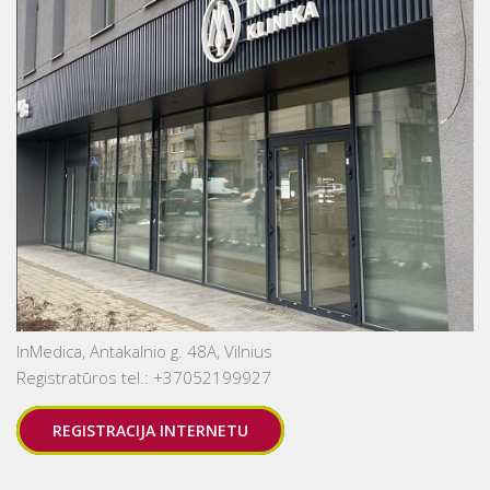
InMedica, Antakalnio g. 48A, Vilnius
Registratūros tel.: +37052199927
REGISTRACIJA INTERNETU