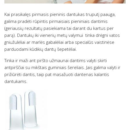
Kai prasikalęs pirmasis pieninis dantukas truputį paauga,
galima pradėti rūpintis pirmaisiais pieniniais dantimis
(geriausių rezultatų pasiekiama tai darant du kartus per
parą). Dantukų iki vienerių metų valymui tinka drėgni vatos
gniužulėliai ar marlės gabalėliai arba specialūs vaistinėse
parduodami kūdikių dantų šepetėliai.
Tinka ir maži ant piršto užmaunai dantims valyti skirti
antpirščiai su mikštais guminiais šereliais. Jais galima valyti ir
prižiūrėti dantis, taip pat masažuoti dantenas kalantis
dantukams.