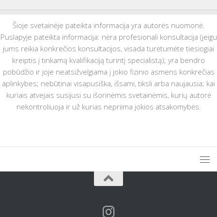
Šioje svetainėje pateikta informacija yra autorės nuomonė.
Puslapyje pateikta informacija: nėra profesionali konsultacija (jeigu
jums reikia konkrečios konsultacijos, visada turėtumėte tiesiogiai
kreiptis į tinkamą kvalifikaciją turintį specialistą); yra bendro
pobūdžio ir joje neatsižvelgiama į jokio fizinio asmens konkrečias
aplinkybes; nebūtinai visapusiška, išsami, tiksli arba naujausia; kai
kuriais atvejais susijusi su išorinėmis svetainėmis, kurių autorė
nekontroliuoja ir už kurias nepriima jokios atsakomybės.