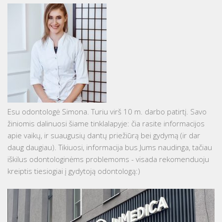
Esu odontologė Simona. Turiu virš 10 m. darbo patirtį. Savo
žiniomis dalinuosi šiame tinklalapyje: čia rasite informacijos
apie vaikų, ir suaugusių dantų priežiūrą bei gydymą (ir dar
daug daugiau). Tikiuosi, informacija bus Jums naudinga, tačiau
iškilus odontologinėms problemoms - visada rekomenduoju
kreiptis tiesiogiai į gydytoją odontologą:)