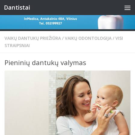
Dantistai
Skip to content
VAIKŲ DANTUKŲ PRIEŽIŪRA
/
VAIKŲ ODONTOLOGIJA
/
VISI
STRAIPSNIAI
Pieninių dantukų valymas