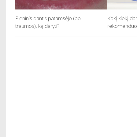
Pieninis dantis patamsėjo (po
Kokį kiekį da
traumos), ką daryti?
rekomenduoj