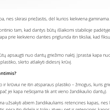
a, nes skirasi priežastis, dėl kurios kiekviena gaminama.
inio tam, kad dantys būtų išlaikomi stabilioje padėtyje
 prie kiekvieno danties priglunda itin tiksliai, kad fiks
ūtų apsaugti nuo dantų griežimo naktį. Įprastai kapa nu
astiko, skirto atlaikyti didesnį krūvį.
antimis?
r krūviui ne itin atsparaus plastiko – žmogus, kuris gri
(ypač jei kapa nešiojama tik ant vieno žandikaulio dantų).
lima užsakyti abiem žandikauliams retencines kapas, nes 
tis nėra itin didelė ir tokiu atveju net ir retencinės kapo