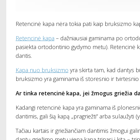
Retencinė kapa nėra tokia pati kaip bruksizmo kap
Retencinė kapa
– dažniausiai gaminama po ortodont
pasiekta ortodontinio gydymo metu). Retencinė kapa
dantis.
Kapa nuo bruksizmo
yra skirta tam, kad dantys b
bruksizmo yra gaminama iš storesnio ir tvirtesnio pl
Ar tinka retencinė kapa, jei žmogus griežia d
Kadangi retencinė kapa yra gaminama iš plonesnio i
dantimis, gali šią kapą „pragriežti” arba sulaužyti 
Tačiau kartais ir griežiančiam dantimis žmogui ga
dantų griežimo metu viena kapa trinasi į kitą – trin