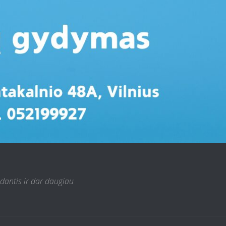
 dantis ir dar daugiau