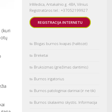
InMedica, Antakalnio g. 48A, Vilnius
Registratūros tel.: +37052199927
REGISTRACIJA INTERNETU
 (kuri
uotų
Blogas burnos kvapas (halitozė)
Breketai
o
Bruksizmas (griežimas dantimis)
Burnos irigatorius
ežia
Burnos patologiniai dariniai (ir ne tik)
Burnos skalavimo skystis. Informacija
kai
s gana