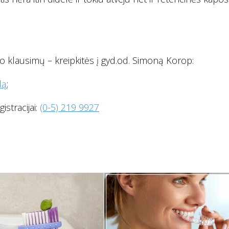
lo klausimų – kreipkitės į gyd.od. Simoną Korop:
dą
;
istracijai:
(0-5) 219 9927