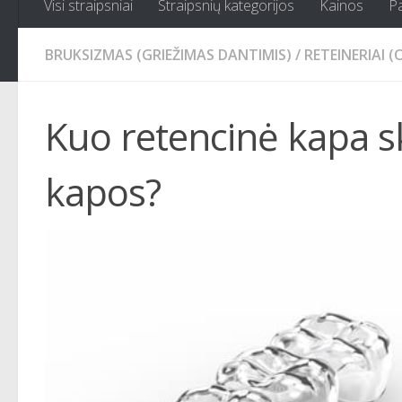
Visi straipsniai
Straipsnių kategorijos
Kainos
P
BRUKSIZMAS (GRIEŽIMAS DANTIMIS)
/
RETEINERIAI 
Kuo retencinė kapa s
kapos?