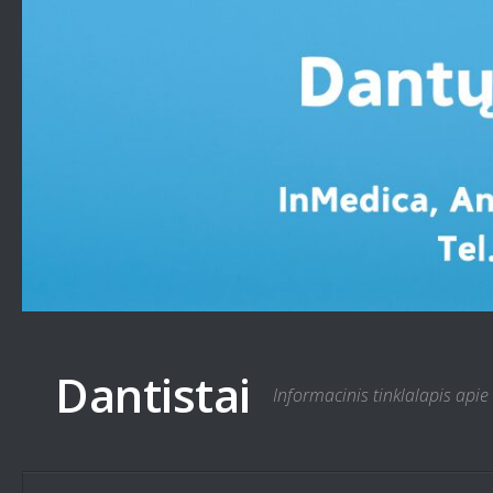
Skip to content
Dantistai
Informacinis tinklalapis apie