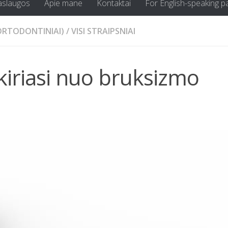
aslaugos
Apie mane
Kontaktai
For English-speaking p
(ORTODONTINIAI)
/
VISI STRAIPSNIAI
kiriasi nuo bruksizmo