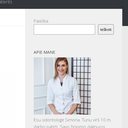
atients
Paieška
Ieškoti
APIE MANE
Esu odontologė Simona. Turiu virš 10 m.
darbo patirtį. Savo žiniomis dalinuosi