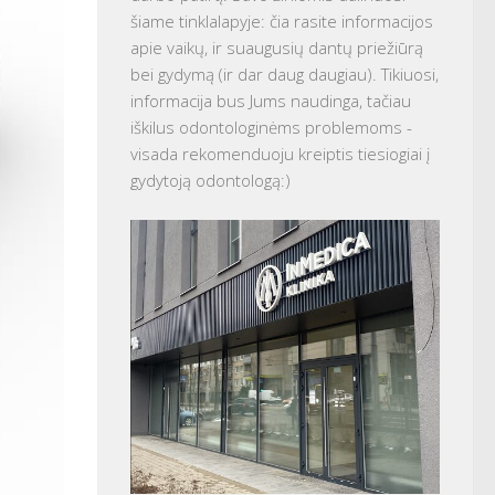
šiame tinklalapyje: čia rasite informacijos
apie vaikų, ir suaugusių dantų priežiūrą
bei gydymą (ir dar daug daugiau). Tikiuosi,
informacija bus Jums naudinga, tačiau
iškilus odontologinėms problemoms -
visada rekomenduoju kreiptis tiesiogiai į
gydytoją odontologą:)