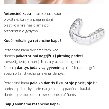
Retencinė kapa
– tai plona, skaidri
plokštelė, kuri yra pagaminta iš
plastiko ir yra nešiojama po
ortodontinio gydymo.
Kodėl reikalinga retencinė kapa?
Retencinė kapa skiriama tam, kad
dantys
pakartotinai negrįžtų į pirminę padėtį
(nesusigrūstų ir pan.). Nustatyta, kad daugeliui
žmonių
dantys juda visą gyvenimą
. Ypač linkę susigrūsti
apatinio žandikaulio priekiniai dantys.
Retencinė kapa
palaiko dantis fiksuotoje pozicijoje
bei
padeda prisitaikyti prie naujos dantų padėties kaului,
dantenų skaiduloms ir periodonto raščiams.
Kaip gaminama retencinė kapa?