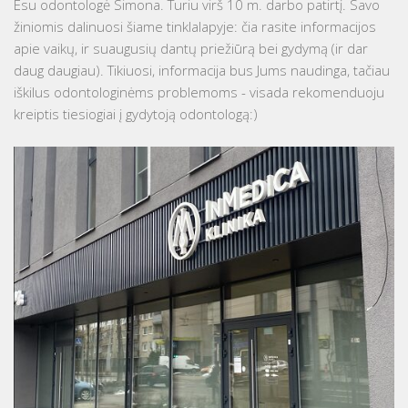
Esu odontologė Simona. Turiu virš 10 m. darbo patirtį. Savo
žiniomis dalinuosi šiame tinklalapyje: čia rasite informacijos
apie vaikų, ir suaugusių dantų priežiūrą bei gydymą (ir dar
daug daugiau). Tikiuosi, informacija bus Jums naudinga, tačiau
iškilus odontologinėms problemoms - visada rekomenduoju
kreiptis tiesiogiai į gydytoją odontologą:)