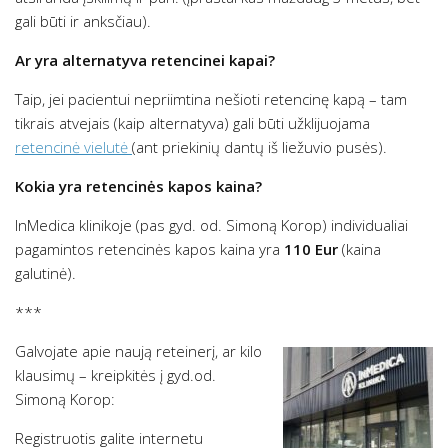
gali būti ir anksčiau).
Ar yra alternatyva retencinei kapai?
Taip, jei pacientui nepriimtina nešioti retencinę kapą – tam
tikrais atvejais (kaip alternatyva) gali būti užklijuojama
retencinė vielutė
(ant priekinių dantų iš liežuvio pusės).
Kokia yra retencinės kapos kaina?
InMedica klinikoje (pas gyd. od. Simoną Korop) individualiai
pagamintos retencinės kapos kaina yra
110 Eur
(kaina
galutinė).
***
Galvojate apie naują reteinerį, ar kilo
klausimų – kreipkitės į gyd.od.
Simoną Korop:
Registruotis galite internetu