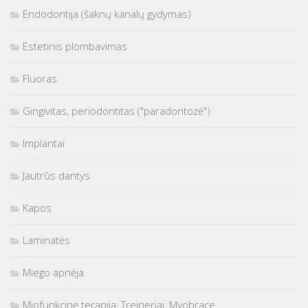
Endodontija (šaknų kanalų gydymas)
Estetinis plombavimas
Fluoras
Gingivitas, periodontitas ("paradontozė")
Implantai
Jautrūs dantys
Kapos
Laminatės
Miego apnėja
Miofunkcinė terapija, Treineriai, Myobrace