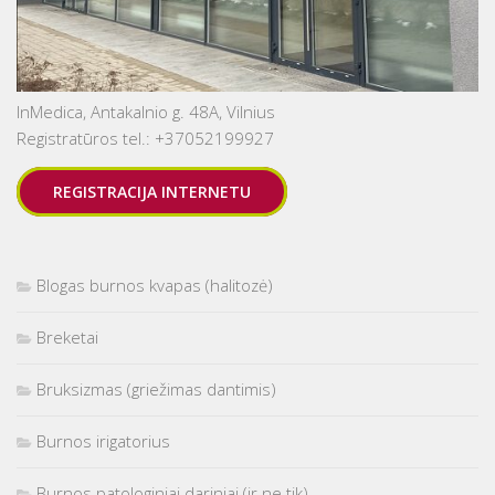
InMedica, Antakalnio g. 48A, Vilnius
Registratūros tel.: +37052199927
REGISTRACIJA INTERNETU
Blogas burnos kvapas (halitozė)
Breketai
Bruksizmas (griežimas dantimis)
Burnos irigatorius
Burnos patologiniai dariniai (ir ne tik)