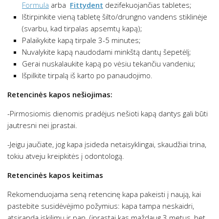
Formula
arba
Fittydent
dezifekuojančias tabletes;
Ištirpinkite vieną tabletę šilto/drungno vandens stiklinėje
(svarbu, kad tirpalas apsemtų kapą);
Palaikykite kapą tirpale 3-5 minutes;
Nuvalykite kapą naudodami minkštą dantų šepetėlį;
Gerai nuskalaukite kapą po vėsiu tekančiu vandeniu;
Išpilkite tirpalą iš karto po panaudojimo.
Retencinės kapos nešiojimas:
-Pirmosiomis dienomis pradėjus nešioti kapą dantys gali būti
jautresni nei įprastai.
-Jeigu jaučiate, jog kapa įsideda netaisyklingai, skaudžiai trina,
tokiu atveju kreipkitės į odontologą.
Retencinės kapos keitimas
Rekomenduojama seną retencinę kapa pakeisti į naują, kai
pastebite susidėvėjimo požymius: kapa tampa neskaidri,
atsiranda įskilimų ir pan. (įprastai kas maždaug 3 metus, bet