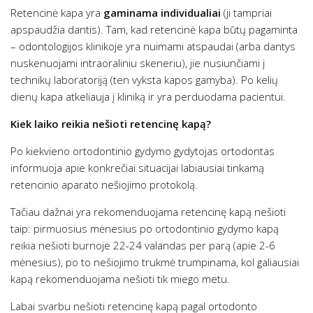
Retencinė kapa yra
gaminama individualiai
(ji tampriai
apspaudžia dantis). Tam, kad retencinė kapa būtų pagaminta
– odontologijos klinikoje yra nuimami atspaudai (arba dantys
nuskenuojami intraoraliniu skeneriu), jie nusiunčiami į
technikų laboratoriją (ten vyksta kapos gamyba). Po kelių
dienų kapa atkeliauja į kliniką ir yra perduodama pacientui.
Kiek laiko reikia nešioti retencinę kapą?
Po kiekvieno ortodontinio gydymo gydytojas ortodontas
informuoja apie konkrečiai situacijai labiausiai tinkamą
retencinio aparato nešiojimo protokolą.
Tačiau dažnai yra rekomenduojama retencinę kapą nešioti
taip: pirmuosius mėnesius po ortodontinio gydymo kapą
reikia nešioti burnoje 22-24 valandas per parą (apie 2-6
mėnesius), po to nešiojimo trukmė trumpinama, kol galiausiai
kapą rekomenduojama nešioti tik miego metu.
Labai svarbu nešioti retencinę kapą pagal ortodonto