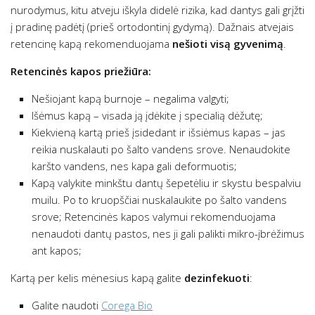
nurodymus, kitu atveju iškyla didelė rizika, kad dantys gali grįžti
į pradinę padėtį (prieš ortodontinį gydymą). Dažnais atvejais
retencinę kapą rekomenduojama
nešioti visą gyvenimą
.
Retencinės kapos priežiūra:
Nešiojant kapą burnoje – negalima valgyti;
Išėmus kapą – visada ją įdėkite į specialią dėžutę;
Kiekvieną kartą prieš įsidedant ir išsiėmus kapas – jas
reikia nuskalauti po šalto vandens srove. Nenaudokite
karšto vandens, nes kapa gali deformuotis;
Kapą valykite minkštu dantų šepetėliu ir skystu bespalviu
muilu. Po to kruopščiai nuskalaukite po šalto vandens
srove; Retencinės kapos valymui rekomenduojama
nenaudoti dantų pastos, nes ji gali palikti mikro-įbrėžimus
ant kapos;
Kartą per kelis mėnesius kapą galite
dezinfekuoti
:
Galite naudoti
Corega Bio