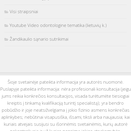
Visi straipsniai
Youtube Video odontologine tematika (lietuvių k.)
Žandikaulio sąnario sutrikimai
Šioje svetainėje pateikta informacija yra autorės nuomonė.
Puslapyje pateikta informacija: nėra profesionali konsultacija (jeigu
jums reikia konkrečios konsultacijos, visada turėtumėte tiesiogiai
kreiptis į tinkamą kvalifikaciją turintį specialistą); yra bendro
pobūdžio ir joje neatsižvelgiama į jokio fizinio asmens konkrečias
aplinkybes; nebūtinai visapusiška, išsami, tiksli arba naujausia; kai
kuriais atvejais susijusi su išorinėmis svetainėmis, kurių autorė
nekontroliuoja ir už kurias nepriima jokios atsakomybės.