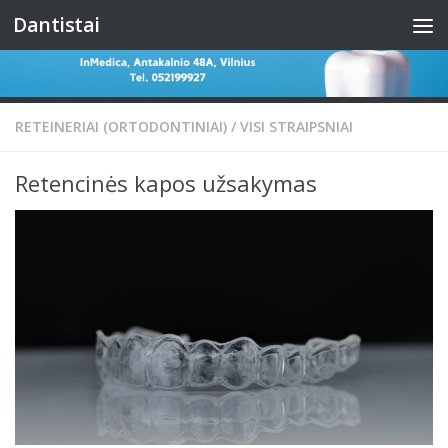
Dantistai
Skip to content
RETEINERIAI (ORTODONTINIAI)
/
VISI STRAIPSNIAI
Retencinės kapos užsakymas