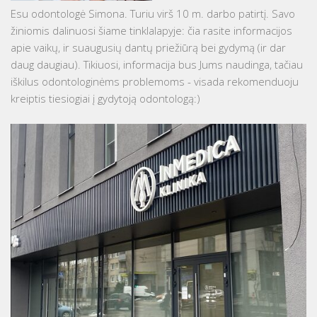
Esu odontologė Simona. Turiu virš 10 m. darbo patirtį. Savo
žiniomis dalinuosi šiame tinklalapyje: čia rasite informacijos
apie vaikų, ir suaugusių dantų priežiūrą bei gydymą (ir dar
daug daugiau). Tikiuosi, informacija bus Jums naudinga, tačiau
iškilus odontologinėms problemoms - visada rekomenduoju
kreiptis tiesiogiai į gydytoją odontologą:)