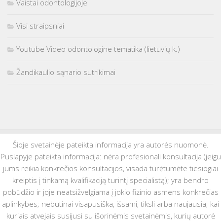
Vaistai odontologijoje
Visi straipsniai
Youtube Video odontologine tematika (lietuvių k.)
Žandikaulio sąnario sutrikimai
Šioje svetainėje pateikta informacija yra autorės nuomonė.
Puslapyje pateikta informacija: nėra profesionali konsultacija (jeigu
jums reikia konkrečios konsultacijos, visada turėtumėte tiesiogiai
kreiptis į tinkamą kvalifikaciją turintį specialistą); yra bendro
pobūdžio ir joje neatsižvelgiama į jokio fizinio asmens konkrečias
aplinkybes; nebūtinai visapusiška, išsami, tiksli arba naujausia; kai
kuriais atvejais susijusi su išorinėmis svetainėmis, kurių autorė