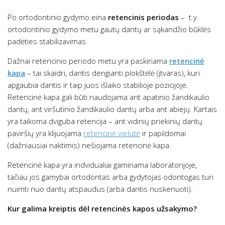
Po ortodontinio gydymo eina
retencinis periodas
– t.y.
ortodontinio gydymo metu gautų dantų ar sąkandžio būklės
padėties stabilizavimas.
Dažnai retencinio periodo metu yra paskiriama
retencinė
kapa
– tai skaidri, dantis dengianti plokštėlė (įtvaras), kuri
apgaubia dantis ir taip juos išlaiko stabilioje pozicijoje.
Retencinė kapa gali būti naudojama ant apatinio žandikaulio
dantų, ant viršutinio žandikaulio dantų arba ant abiejų. Kartais
yra taikoma dviguba retencija – ant vidinių priekinių dantų
paviršių yra klijuojama
retencinė vielutė
ir papildomai
(dažniausiai naktimis) nešiojama retencinė kapa.
Retencinė kapa yra indvidualiai gaminama laboratorijoje,
tačiau jos gamybai ortodontas arba gydytojas odontogas turi
nuimti nuo dantų atspaudus (arba dantis nuskenuoti).
Kur galima kreiptis dėl retencinės kapos užsakymo?