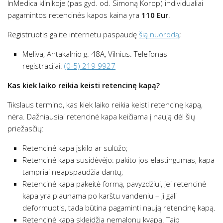
InMedica klinikoje (pas gyd. od. Simoną Korop) individualiai
pagamintos retencinės kapos kaina yra
110 Eur
.
Registruotis galite internetu paspaudę
šią nuorodą
;
Meliva, Antakalnio g. 48A, Vilnius. Telefonas
registracijai:
(0-5) 219 9927
Kas kiek laiko reikia keisti retencinę kapą?
Tikslaus termino, kas kiek laiko reikia keisti retencinę kapą,
nėra. Dažniausiai retencinė kapa keičiama į naują dėl šių
priežasčių:
Retencinė kapa įskilo ar sulūžo;
Retencinė kapa susidėvėjo: pakito jos elastingumas, kapa
tampriai neapspaudžia dantų;
Retencinė kapa pakeitė formą, pavyzdžiui, jei retencinė
kapa yra plaunama po karštu vandeniu – ji gali
deformuotis, tada būtina pagaminti naują retencinę kapą.
Retencinė kapa skleidžia nemalonų kvapą. Taip